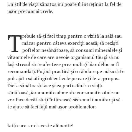
Un stil de viață sănătos nu poate fi întreținut la fel de
ușor precum ai crede.
T
rebuie să-ți faci timp pentru o vizită la sală sau
măcar pentru câteva exerciții acasă, să reziști
poftelor nesănătoase, să consumi mineralele și
vitaminele de care are nevoie organismul tău și să nu
lași stresul să te afecteze prea mult (chiar deloc ar fi
recomandat). Puțină practică și o răbdare pe măsură te
pot ajuta să atingi obiectivele pe care ți le-ai propus.
Dieta sănătoasă face și ea parte dintr-o viață
sănătoasă, iar anumite alimente consumate zilnic nu
vor face decât să-ți întărească sistemul imunitar și să
te ajute să faci față mai ușor problemelor.
Iată care sunt aceste alimente!