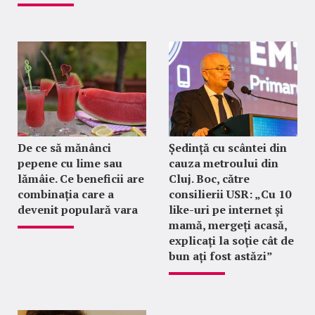
De ce să mănânci
Ședință cu scântei din
pepene cu lime sau
cauza metroului din
lămâie. Ce beneficii are
Cluj. Boc, către
combinația care a
consilierii USR: „Cu 10
devenit populară vara
like-uri pe internet și
mamă, mergeți acasă,
explicați la soție cât de
bun ați fost astăzi”