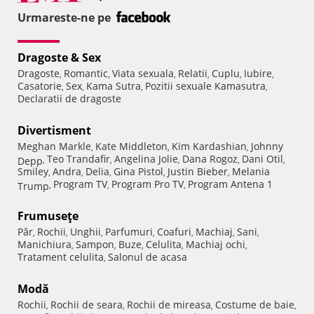
Urmareste-ne pe
Dragoste & Sex
Dragoste
Romantic
Viata sexuala
Relatii
Cuplu
Iubire
,
,
,
,
,
,
Casatorie
Sex
Kama Sutra
Pozitii sexuale Kamasutra
,
,
,
,
Declaratii de dragoste
Divertisment
Meghan Markle
Kate Middleton
Kim Kardashian
Johnny
,
,
,
Teo Trandafir
Angelina Jolie
Dana Rogoz
Dani Otil
Depp
,
,
,
,
,
Smiley
Andra
Delia
Gina Pistol
Justin Bieber
Melania
,
,
,
,
,
Program TV
Program Pro TV
Program Antena 1
Trump
,
,
,
Frumuseţe
Păr
Rochii
Unghii
Parfumuri
Coafuri
Machiaj
Sani
,
,
,
,
,
,
,
Manichiura
Sampon
Buze
Celulita
Machiaj ochi
,
,
,
,
,
Tratament celulita
Salonul de acasa
,
Modă
Rochii
Rochii de seara
Rochii de mireasa
Costume de baie
,
,
,
,