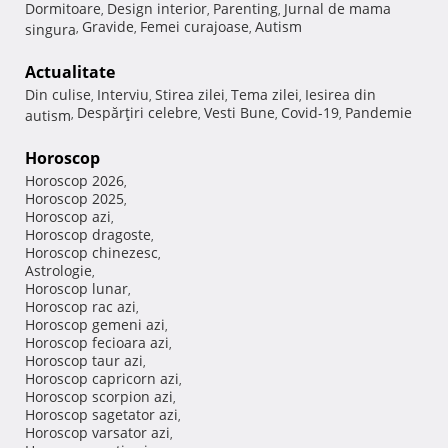
Dormitoare
Design interior
Parenting
Jurnal de mama
,
,
,
Gravide
Femei curajoase
Autism
singura
,
,
,
Actualitate
Din culise
Interviu
Stirea zilei
Tema zilei
Iesirea din
,
,
,
,
Despărţiri celebre
Vesti Bune
Covid-19
Pandemie
autism
,
,
,
,
Horoscop
Horoscop 2026
,
Horoscop 2025
,
Horoscop azi
,
Horoscop dragoste
,
Horoscop chinezesc
,
Astrologie
,
Horoscop lunar
,
Horoscop rac azi
,
Horoscop gemeni azi
,
Horoscop fecioara azi
,
Horoscop taur azi
,
Horoscop capricorn azi
,
Horoscop scorpion azi
,
Horoscop sagetator azi
,
Horoscop varsator azi
,