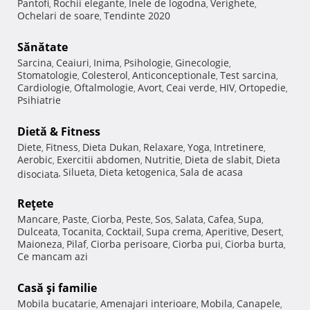
Pantofi
Rochii elegante
Inele de logodna
Verighete
,
,
,
,
Ochelari de soare
Tendinte 2020
,
Sănătate
Sarcina
Ceaiuri
Inima
Psihologie
Ginecologie
,
,
,
,
,
Stomatologie
Colesterol
Anticonceptionale
Test sarcina
,
,
,
,
Cardiologie
Oftalmologie
Avort
Ceai verde
HIV
Ortopedie
,
,
,
,
,
,
Psihiatrie
Dietă & Fitness
Diete
Fitness
Dieta Dukan
Relaxare
Yoga
Intretinere
,
,
,
,
,
,
Aerobic
Exercitii abdomen
Nutritie
Dieta de slabit
Dieta
,
,
,
,
Silueta
Dieta ketogenica
Sala de acasa
disociata
,
,
,
Reţete
Mancare
Paste
Ciorba
Peste
Sos
Salata
Cafea
Supa
,
,
,
,
,
,
,
,
Dulceata
Tocanita
Cocktail
Supa crema
Aperitive
Desert
,
,
,
,
,
,
Maioneza
Pilaf
Ciorba perisoare
Ciorba pui
Ciorba burta
,
,
,
,
,
Ce mancam azi
Casă şi familie
Mobila bucatarie
Amenajari interioare
Mobila
Canapele
,
,
,
,