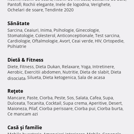
Pantofi
Rochii elegante
Inele de logodna
Verighete
,
,
,
,
Ochelari de soare
Tendinte 2020
,
Sănătate
Sarcina
Ceaiuri
Inima
Psihologie
Ginecologie
,
,
,
,
,
Stomatologie
Colesterol
Anticonceptionale
Test sarcina
,
,
,
,
Cardiologie
Oftalmologie
Avort
Ceai verde
HIV
Ortopedie
,
,
,
,
,
,
Psihiatrie
Dietă & Fitness
Diete
Fitness
Dieta Dukan
Relaxare
Yoga
Intretinere
,
,
,
,
,
,
Aerobic
Exercitii abdomen
Nutritie
Dieta de slabit
Dieta
,
,
,
,
Silueta
Dieta ketogenica
Sala de acasa
disociata
,
,
,
Reţete
Mancare
Paste
Ciorba
Peste
Sos
Salata
Cafea
Supa
,
,
,
,
,
,
,
,
Dulceata
Tocanita
Cocktail
Supa crema
Aperitive
Desert
,
,
,
,
,
,
Maioneza
Pilaf
Ciorba perisoare
Ciorba pui
Ciorba burta
,
,
,
,
,
Ce mancam azi
Casă şi familie