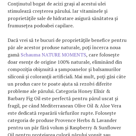
Conținutul bogat de acizi grași al acestui ulei
stimulează creșterea părului. Iar vitaminele și
proprietățile sale de hidratare asigură sănătatea și
frumusețea podoabei capilare.
Dacă vrei să te bucuri de proprietățile benefice pentru
păr ale acestor produse naturale, poți încerca noua
gamă
Schauma NATURE MOMENTS
, care folosește
doar esențe de origine 100% naturale, eliminând din
compoziția obișnuită a șampoanelor și balsamurilor
siliconii și coloranții artificiali. Mai mult, poți găsi câte
un produs care te poate ajuta să rezolvi diferite
probleme ale părului. Categoria Honey Elixir &
Barbary Fig Oil este perfectă pentru părul uscat și
fragil, pe când Mediterranean Olive Oil & Aloe Vera
este dedicată reparării vârfurilor rupte. Folosește
categoria de produse Provence Herbs & Lavander
pentru un păr fără volum și Raspberry & Sunflower
Oil pentru protejarea culorii părului vopsit sau