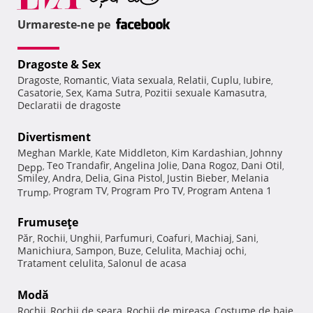
Urmareste-ne pe
Dragoste & Sex
Dragoste
Romantic
Viata sexuala
Relatii
Cuplu
Iubire
,
,
,
,
,
,
Casatorie
Sex
Kama Sutra
Pozitii sexuale Kamasutra
,
,
,
,
Declaratii de dragoste
Divertisment
Meghan Markle
Kate Middleton
Kim Kardashian
Johnny
,
,
,
Teo Trandafir
Angelina Jolie
Dana Rogoz
Dani Otil
Depp
,
,
,
,
,
Smiley
Andra
Delia
Gina Pistol
Justin Bieber
Melania
,
,
,
,
,
Program TV
Program Pro TV
Program Antena 1
Trump
,
,
,
Frumuseţe
Păr
Rochii
Unghii
Parfumuri
Coafuri
Machiaj
Sani
,
,
,
,
,
,
,
Manichiura
Sampon
Buze
Celulita
Machiaj ochi
,
,
,
,
,
Tratament celulita
Salonul de acasa
,
Modă
Rochii
Rochii de seara
Rochii de mireasa
Costume de baie
,
,
,
,