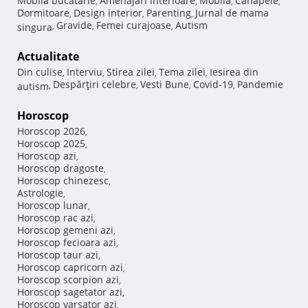
Mobila bucatarie
Amenajari interioare
Mobila
Canapele
,
,
,
,
Dormitoare
Design interior
Parenting
Jurnal de mama
,
,
,
Gravide
Femei curajoase
Autism
singura
,
,
,
Actualitate
Din culise
Interviu
Stirea zilei
Tema zilei
Iesirea din
,
,
,
,
Despărţiri celebre
Vesti Bune
Covid-19
Pandemie
autism
,
,
,
,
Horoscop
Horoscop 2026
,
Horoscop 2025
,
Horoscop azi
,
Horoscop dragoste
,
Horoscop chinezesc
,
Astrologie
,
Horoscop lunar
,
Horoscop rac azi
,
Horoscop gemeni azi
,
Horoscop fecioara azi
,
Horoscop taur azi
,
Horoscop capricorn azi
,
Horoscop scorpion azi
,
Horoscop sagetator azi
,
Horoscop varsator azi
,