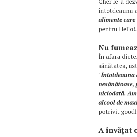
Cher le-a dezv
întotdeauna al
alimente care
pentru Hello!.
Nu fumeaz
În afara diete
sănătatea, as
"
Întotdeauna 
nesănătoase, p
niciodată. Am
alcool de max
potrivit goo
A învățat 