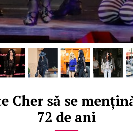
e Cher să se mențină
72 de ani