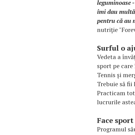
leguminoase - 
îmi dau multă 
pentru că au m
nutriție "Forev
Surful o a
Vedeta a învăț
sport pe care 
Tennis și merg
Trebuie să fii
Practicam tot 
lucrurile aste
Face sport
Programul său