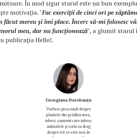
imitoare. În mod sigur starul este un bun exemplu
ește motivația. "
Fac exerciții de cinci ori pe săptă
m făcut mereu și îmi place. Încerc să-mi folosesc v
enorul meu, dar nu funcționează
", a glumit starul
u publicația Hello!.
Georgiana Dorobanțu
Vorbesc prea mult despre
plantele din grădina mea,
iubesc oamenii care iubesc
animalele și scriu cu drag
despre tot ce este nou în