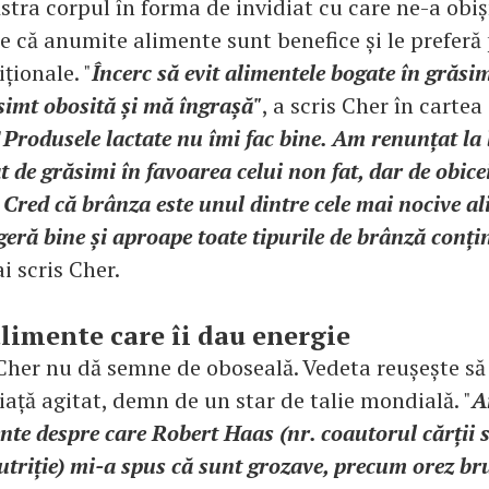
stra corpul în forma de invidiat cu care ne-a obiș
e că anumite alimente sunt benefice și le preferă 
ționale. "
Încerc să evit alimentele bogate în grăsi
simt obosită și mă îngrașă"
, a scris Cher în cartea
"
Produsele lactate nu îmi fac bine. Am renunțat la 
 de grăsimi în favoarea celui non fat, dar de obice
 Cred că brânza este unul dintre cele mai nocive a
geră bine și aproape toate tipurile de brânză conți
ai scris Cher.
imente care îi dau energie
 Cher nu dă semne de oboseală. Vedeta reușește să
viață agitat, demn de un star de talie mondială. "
A
e despre care Robert Haas (nr. coautorul cărții s
nutriție) mi-a spus că sunt grozave, precum orez br