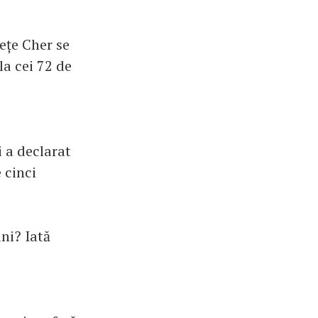
rețe Cher se
la cei 72 de
i a declarat
 cinci
ni? Iată