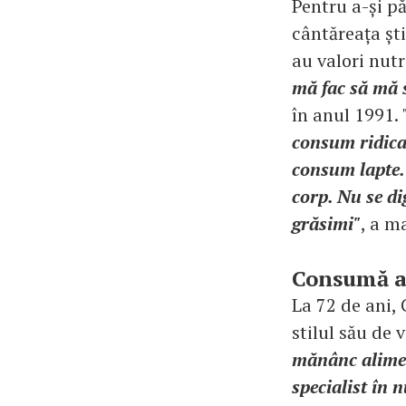
Pentru a-și pă
cântăreața ști
au valori nutri
mă fac să mă 
în anul 1991. 
consum ridicat
consum lapte.
corp. Nu se di
grăsimi"
, a m
Consumă al
La 72 de ani,
stilul său de 
mănânc aliment
specialist în 