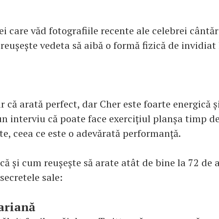
ei care văd fotografiile recente ale celebrei cântă
eușește vedeta să aibă o formă fizică de invidiat 
r că arată perfect, dar Cher este foarte energică ș
un interviu că poate face exercițiul planșa timp de
e, ceea ce este o adevărată performanță.
ă și cum reușește să arate atât de bine la 72 de a
secretele sale:
ariană