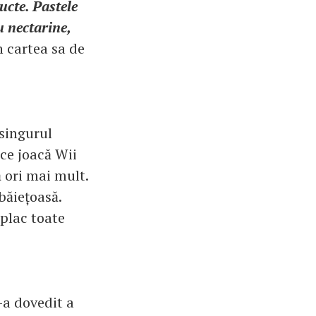
ructe. Pastele
u nectarine,
n cartea sa de
 singurul
 ce joacă Wii
 ori mai mult.
 băiețoasă.
 plac toate
-a dovedit a