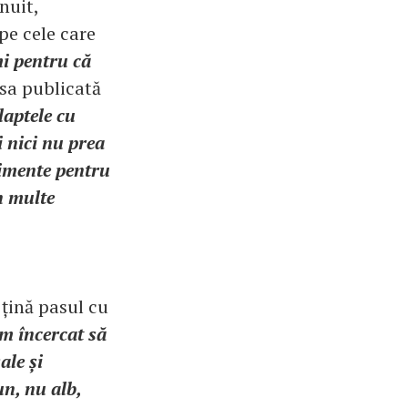
nuit,
pe cele care
mi pentru că
 sa publicată
laptele cu
i nici nu prea
limente pentru
n multe
 țină pasul cu
m încercat să
ale și
un, nu alb,