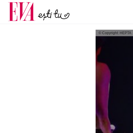
menopauză și când ar t
Carieră
la medic
Actualitate
© Copyright: HEPTA