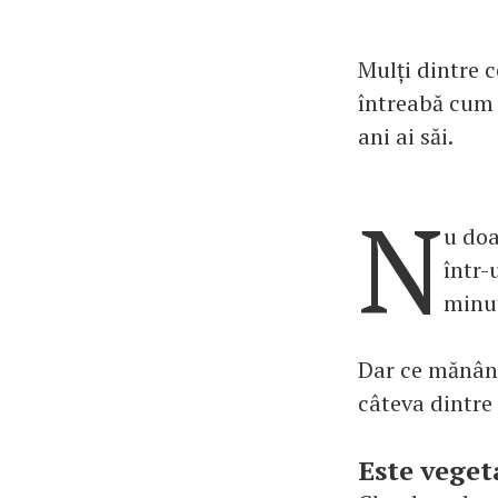
Mulți dintre c
întreabă cum r
ani ai săi.
N
u doa
într-
minut
Dar ce mănânc
câteva dintre 
Este veget