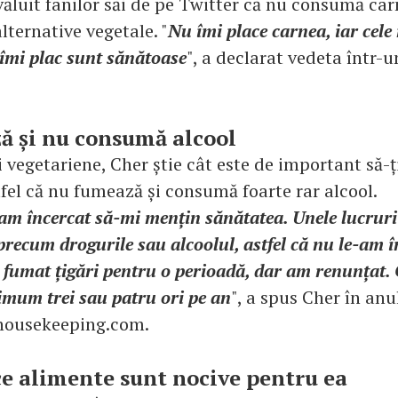
ăluit fanilor săi de pe Twitter că nu consumă car
ternative vegetale. "
Nu îmi place carnea, iar cele
 îmi plac sunt sănătoase
", a declarat vedeta într-u
ă și nu consumă alcool
i vegetariene, Cher știe cât este de important să-ț
tfel că nu fumează și consumă foarte rar alcool.
am încercat să-mi mențin sănătatea. Unele lucruri
recum drogurile sau alcoolul, astfel că nu le-am î
 fumat țigări pentru o perioadă, dar am renunțat
imum trei sau patru ori pe an
", a spus Cher în anu
dhousekeeping.com.
ce alimente sunt nocive pentru ea