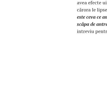
avea efecte u
cărora le lips
este ceva ce a
scăpa de antr
intreviu pentr