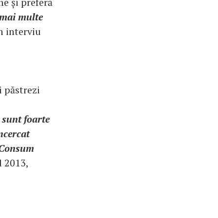
ne și preferă
 mai multe
n interviu
i păstrezi
 sunt foarte
ncercat
. Consum
l 2013,