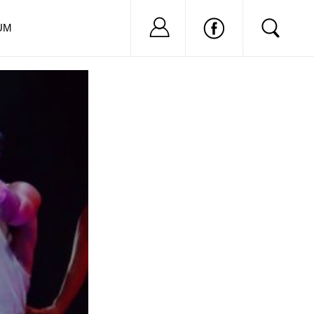
Nu ai cont?
Inregistreaza-
UM