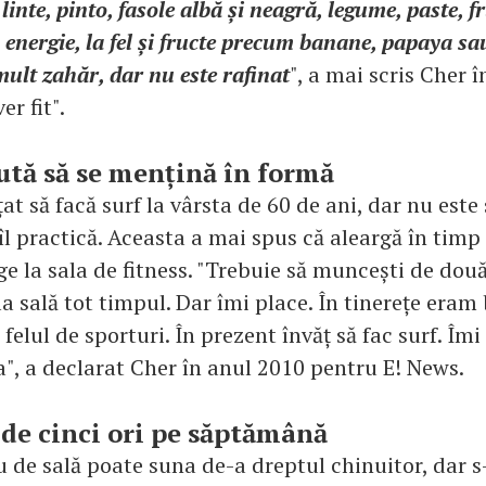
linte, pinto, fasole albă și neagră, legume, paste, f
energie, la fel și fructe precum banane, papaya sa
ult zahăr, dar nu este rafinat
", a mai scris Cher î
er fit".
jută să se mențină în formă
at să facă surf la vârsta de 60 de ani, dar nu este
îl practică. Aceasta a mai spus că aleargă în timp
e la sala de fitness. "Trebuie să muncești de două
 la sală tot timpul. Dar îmi place. În tinerețe eram
felul de sporturi. În prezent învăț să fac surf. Îmi
a", a declarat Cher în anul 2010 pentru E! News.
 de cinci ori pe săptămână
 de sală poate suna de-a dreptul chinuitor, dar s