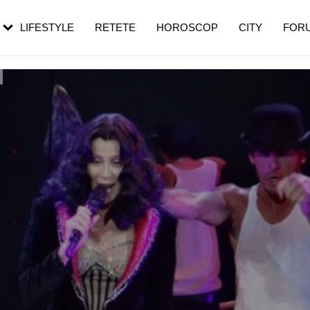
rebui să mergi
și 60 de ani. De ce te trezești mai des
pe măsură ce înaintezi în vârstă
LIFESTYLE
RETETE
HOROSCOP
CITY
FOR