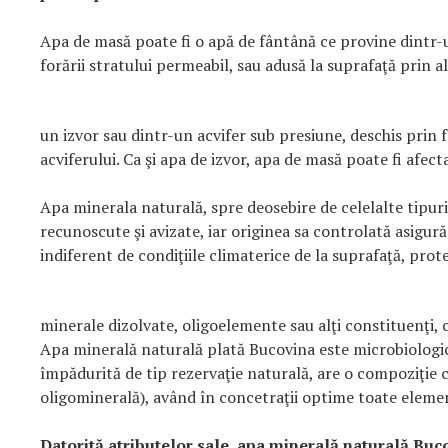
Apa de masă poate fi o apă de fântână ce provine dintr-
forării stratului permeabil, sau adusă la suprafaţă prin 
un izvor sau dintr-un acvifer sub presiune, deschis prin f
acviferului. Ca şi apa de izvor, apa de masă poate fi afect
Apa minerala naturală, spre deosebire de celelalte tipuri
recunoscute şi avizate, iar originea sa controlată asigur
indiferent de condiţiile climaterice de la suprafaţă, prot
minerale dizolvate, oligoelemente sau alţi constituenţi, 
Apa minerală naturală plată Bucovina este microbiologic
împădurită de tip rezervaţie naturală, are o compoziţie 
oligominerală), având în concetraţii optime toate elemen
Datorită atributelor sale, apa minerală naturală Buc