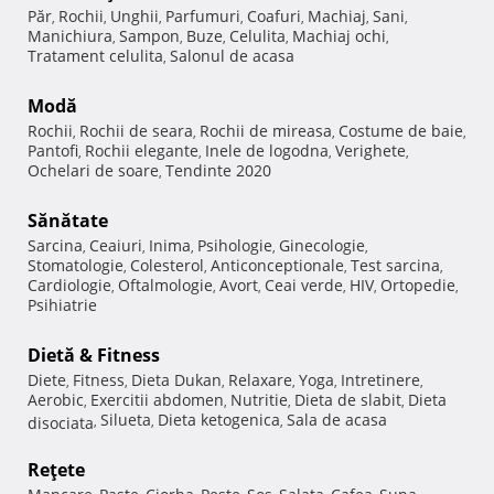
Păr
Rochii
Unghii
Parfumuri
Coafuri
Machiaj
Sani
,
,
,
,
,
,
,
Manichiura
Sampon
Buze
Celulita
Machiaj ochi
,
,
,
,
,
Tratament celulita
Salonul de acasa
,
Modă
Rochii
Rochii de seara
Rochii de mireasa
Costume de baie
,
,
,
,
Pantofi
Rochii elegante
Inele de logodna
Verighete
,
,
,
,
Ochelari de soare
Tendinte 2020
,
Sănătate
Sarcina
Ceaiuri
Inima
Psihologie
Ginecologie
,
,
,
,
,
Stomatologie
Colesterol
Anticonceptionale
Test sarcina
,
,
,
,
Cardiologie
Oftalmologie
Avort
Ceai verde
HIV
Ortopedie
,
,
,
,
,
,
Psihiatrie
Dietă & Fitness
Diete
Fitness
Dieta Dukan
Relaxare
Yoga
Intretinere
,
,
,
,
,
,
Aerobic
Exercitii abdomen
Nutritie
Dieta de slabit
Dieta
,
,
,
,
Silueta
Dieta ketogenica
Sala de acasa
disociata
,
,
,
Reţete