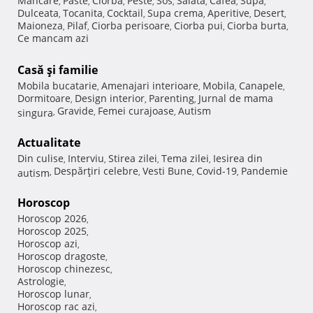
Mancare
Paste
Ciorba
Peste
Sos
Salata
Cafea
Supa
,
,
,
,
,
,
,
,
Dulceata
Tocanita
Cocktail
Supa crema
Aperitive
Desert
,
,
,
,
,
,
Maioneza
Pilaf
Ciorba perisoare
Ciorba pui
Ciorba burta
,
,
,
,
,
Ce mancam azi
Casă şi familie
Mobila bucatarie
Amenajari interioare
Mobila
Canapele
,
,
,
,
Dormitoare
Design interior
Parenting
Jurnal de mama
,
,
,
Gravide
Femei curajoase
Autism
singura
,
,
,
Actualitate
Din culise
Interviu
Stirea zilei
Tema zilei
Iesirea din
,
,
,
,
Despărţiri celebre
Vesti Bune
Covid-19
Pandemie
autism
,
,
,
,
Horoscop
Horoscop 2026
,
Horoscop 2025
,
Horoscop azi
,
Horoscop dragoste
,
Horoscop chinezesc
,
Astrologie
,
Horoscop lunar
,
Horoscop rac azi
,