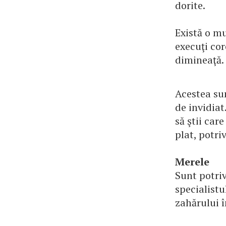
dorite.
Există o mu
execuţi cor
dimineaţă.
Acestea sun
de invidiat
să ştii car
plat, potri
Merele
Sunt potriv
specialistu
zahărului î