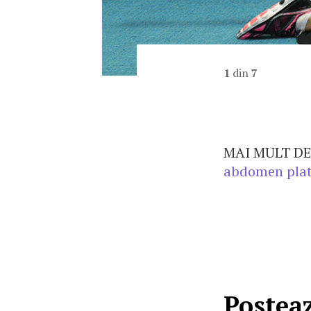
1
din
7
MAI MULT DE
abdomen pla
Postea