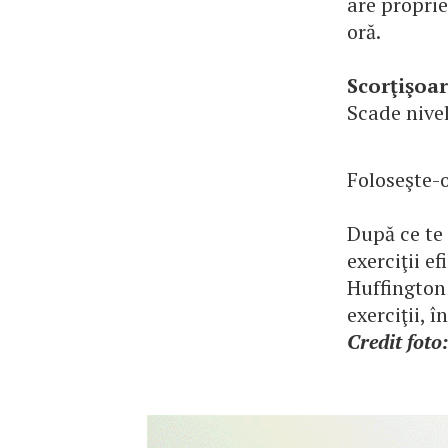
are propri
oră.
Scorţişoa
Scade nivel
Foloseşte-o
După ce te 
exerciţii e
Huffington 
exerciţii, î
Credit foto