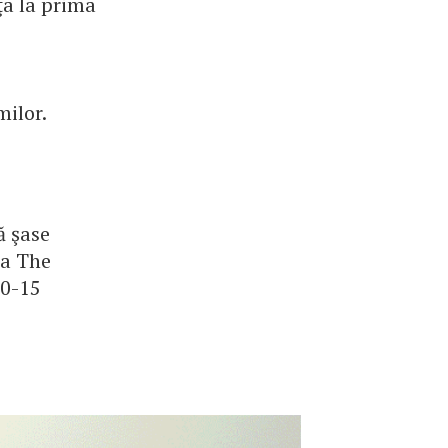
ţa la prima
milor.
ă şase
ia The
10-15