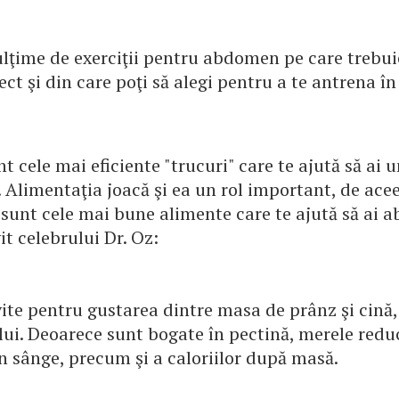
lţime de exerciţii pentru abdomen pe care trebuie
ect şi din care poţi să alegi pentru a te antrena în
t cele mai eficiente "trucuri" care te ajută să a
. Alimentaţia joacă şi ea un rol important, de ace
e sunt cele mai bune alimente care te ajută să ai
vit celebrului Dr. Oz:
ite pentru gustarea dintre masa de prânz şi cină, 
lui. Deoarece sunt bogate în pectină, merele redu
n sânge, precum şi a caloriilor după masă.