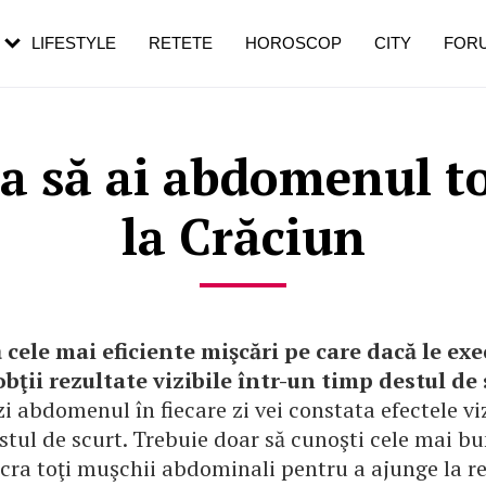
rezești mai des
Cât durează, cum te pregătești și cât
i în vârstă
de dureroasă este investigația
LIFESTYLE
RETETE
HOROSCOP
CITY
FOR
 ca să ai abdomenul t
la Crăciun
cele mai eficiente mişcări pe care dacă le exe
 obţii rezultate vizibile într-un timp destul de 
i abdomenul în fiecare zi vei constata efectele viz
tul de scurt. Trebuie doar să cunoşti cele mai bun
cra toţi muşchii abdominali pentru a ajunge la re