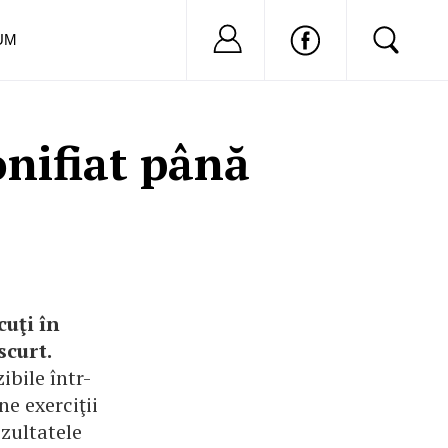
Nu ai cont?
Inregistreaza-
UM
onifiat până
cuţi în
scurt.
ibile într-
e exerciţii
zultatele