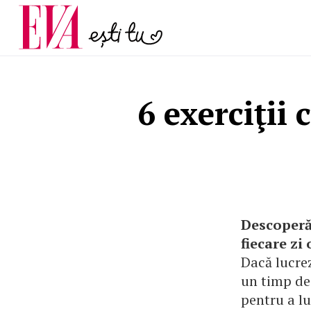
și 60 de ani. De ce te t
Carieră
pe măsură ce înaintez
Actualitate
6 exerciţii
Descoperă 
fiecare zi
Dacă lucrez
un timp des
pentru a lu