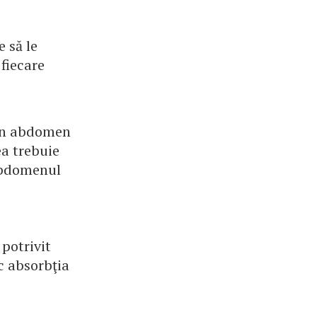
 să le
 fiecare
i un abdomen
ea trebuie
 abdomenul
potrivit
c absorbţia