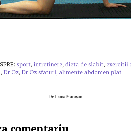
SPRE:
sport
,
intretinere
,
dieta de slabit
,
exerciti
t
,
Dr Oz
,
Dr Oz sfaturi
,
alimente abdomen plat
De
Ioana Maroşan
za comentariu