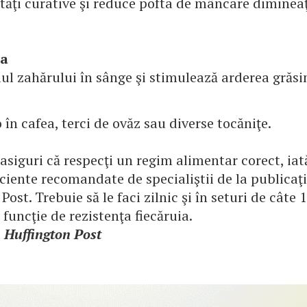
etăţi curative şi reduce pofta de mâncare diminea
ra
ul zahărului în sânge şi stimulează arderea grăsi
 în cafea, terci de ovăz sau diverse tocăniţe.
asiguri că respecţi un regim alimentar corect, iat
ficiente recomandate de specialiştii de la publicaţ
Post. Trebuie să le faci zilnic şi în seturi de câte 
n funcţie de rezistenţa fiecăruia.
: Huffington Post