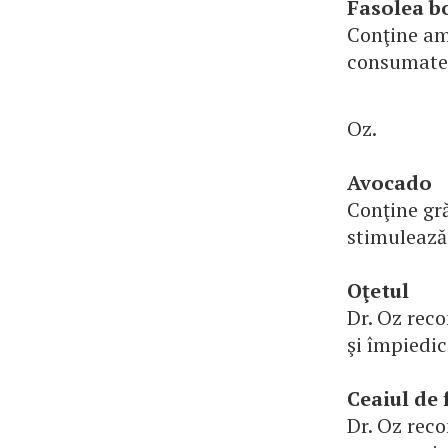
Fasolea b
Conţine am
consumate n
Oz.
Avocado
Conţine gr
stimulează 
Oţetul
Dr. Oz rec
şi împiedic
Ceaiul de 
Dr. Oz reco