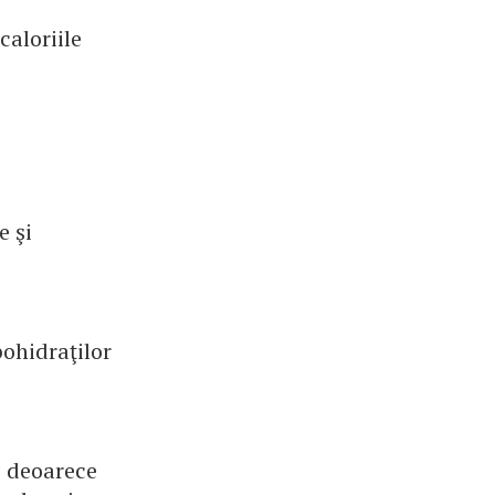
aloriile
e şi
ohidraţilor
, deoarece