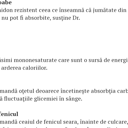
oabe
idon rezistent ceea ce înseamnă că jumătate din c
u pot fi absorbite, susţine Dr.
ăsimi mononesaturate care sunt o sursă de energi
arderea caloriilor.
omandă oţetul deoarece încetineşte absorbţia carb
ă fluctuaţiile glicemiei în sânge.
fenicul
mandă ceaiul de fenicul seara, înainte de culcare