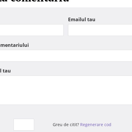
Emailul tau
omentariului
l tau
Greu de citit?
Regenerare cod