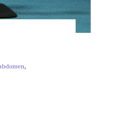
i abdomen
,