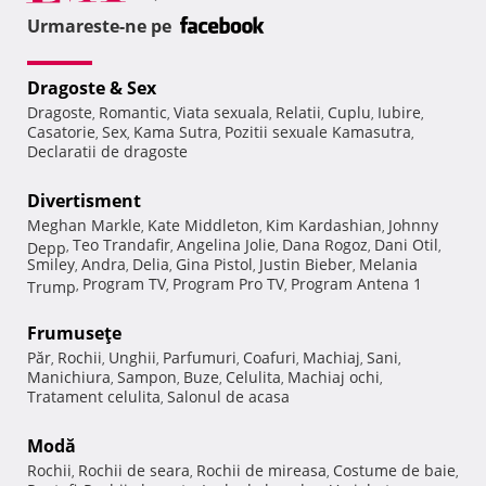
Urmareste-ne pe
Dragoste & Sex
Dragoste
Romantic
Viata sexuala
Relatii
Cuplu
Iubire
,
,
,
,
,
,
Casatorie
Sex
Kama Sutra
Pozitii sexuale Kamasutra
,
,
,
,
Declaratii de dragoste
Divertisment
Meghan Markle
Kate Middleton
Kim Kardashian
Johnny
,
,
,
Teo Trandafir
Angelina Jolie
Dana Rogoz
Dani Otil
Depp
,
,
,
,
,
Smiley
Andra
Delia
Gina Pistol
Justin Bieber
Melania
,
,
,
,
,
Program TV
Program Pro TV
Program Antena 1
Trump
,
,
,
Frumuseţe
Păr
Rochii
Unghii
Parfumuri
Coafuri
Machiaj
Sani
,
,
,
,
,
,
,
Manichiura
Sampon
Buze
Celulita
Machiaj ochi
,
,
,
,
,
Tratament celulita
Salonul de acasa
,
Modă
Rochii
Rochii de seara
Rochii de mireasa
Costume de baie
,
,
,
,