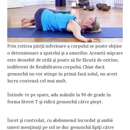
Prin rotirea părţii inferioare a corpului se poate obţine
o detensionare a spatelui şi a umerilor. Această mişcare
este deosebit de utilă şi poate să fie făcută de oricine,
indiferent de flexibilitatea corpului. Chiar dacă
genunchii nu vor atinge în primă fază solul, nu acest
lucru contează cel mai mult.
Întinde-te pe spate, adu mâinile la 90 de grade în
forma literei T şi ridică genunchii către piept.
Încet şi controlat, cu abdomenul încordat şi ambii
umeri menţinuţi pe sol se duc genunchii lipiţi către