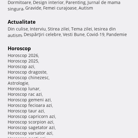
Dormitoare
Design interior
Parenting
Jurnal de mama
,
,
,
Gravide
Femei curajoase
Autism
singura
,
,
,
Actualitate
Din culise
Interviu
Stirea zilei
Tema zilei
Iesirea din
,
,
,
,
Despărţiri celebre
Vesti Bune
Covid-19
Pandemie
autism
,
,
,
,
Horoscop
Horoscop 2026
,
Horoscop 2025
,
Horoscop azi
,
Horoscop dragoste
,
Horoscop chinezesc
,
Astrologie
,
Horoscop lunar
,
Horoscop rac azi
,
Horoscop gemeni azi
,
Horoscop fecioara azi
,
Horoscop taur azi
,
Horoscop capricorn azi
,
Horoscop scorpion azi
,
Horoscop sagetator azi
,
Horoscop varsator azi
,