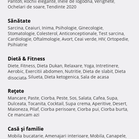
Pantofi
Rochii elegante
Inele de logodna
Verighete
,
,
,
,
Ochelari de soare
Tendinte 2020
,
Sănătate
Sarcina
Ceaiuri
Inima
Psihologie
Ginecologie
,
,
,
,
,
Stomatologie
Colesterol
Anticonceptionale
Test sarcina
,
,
,
,
Cardiologie
Oftalmologie
Avort
Ceai verde
HIV
Ortopedie
,
,
,
,
,
,
Psihiatrie
Dietă & Fitness
Diete
Fitness
Dieta Dukan
Relaxare
Yoga
Intretinere
,
,
,
,
,
,
Aerobic
Exercitii abdomen
Nutritie
Dieta de slabit
Dieta
,
,
,
,
Silueta
Dieta ketogenica
Sala de acasa
disociata
,
,
,
Reţete
Mancare
Paste
Ciorba
Peste
Sos
Salata
Cafea
Supa
,
,
,
,
,
,
,
,
Dulceata
Tocanita
Cocktail
Supa crema
Aperitive
Desert
,
,
,
,
,
,
Maioneza
Pilaf
Ciorba perisoare
Ciorba pui
Ciorba burta
,
,
,
,
,
Ce mancam azi
Casă şi familie
Mobila bucatarie
Amenajari interioare
Mobila
Canapele
,
,
,
,