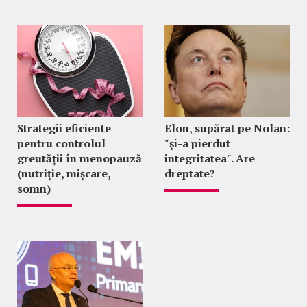
Strategii eficiente
Elon, supărat pe Nolan:
pentru controlul
"şi-a pierdut
greutății în menopauză
integritatea". Are
(nutriție, mișcare,
dreptate?
somn)