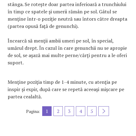
stânga. Se roteşte doar partea inferioară a trunchiului
în timp ce spatele şi umerii rămân pe sol. Gâtul se
menţine într-o poziţie neutră sau întors către dreapta
(partea opusă faţă de genunchi).
Încearcă să menţii ambii umeri pe sol, în special,
umărul drept. În cazul în care genunchii nu se apropie
de sol, se aşază mai multe perne/cărţi pentru a le oferi
suport.
Menţine poziţia timp de 1-4 minute, cu atenţia pe
inspir şi expir, după care se repetă aceeaşi mişcare pe
partea cealaltă.
1
2
3
4
5
Pagina: