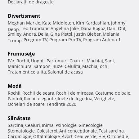
Declaratii de dragoste
Divertisment
Meghan Markle
Kate Middleton
Kim Kardashian
Johnny
,
,
,
Teo Trandafir
Angelina Jolie
Dana Rogoz
Dani Otil
Depp
,
,
,
,
,
Smiley
Andra
Delia
Gina Pistol
Justin Bieber
Melania
,
,
,
,
,
Program TV
Program Pro TV
Program Antena 1
Trump
,
,
,
Frumuseţe
Păr
Rochii
Unghii
Parfumuri
Coafuri
Machiaj
Sani
,
,
,
,
,
,
,
Manichiura
Sampon
Buze
Celulita
Machiaj ochi
,
,
,
,
,
Tratament celulita
Salonul de acasa
,
Modă
Rochii
Rochii de seara
Rochii de mireasa
Costume de baie
,
,
,
,
Pantofi
Rochii elegante
Inele de logodna
Verighete
,
,
,
,
Ochelari de soare
Tendinte 2020
,
Sănătate
Sarcina
Ceaiuri
Inima
Psihologie
Ginecologie
,
,
,
,
,
Stomatologie
Colesterol
Anticonceptionale
Test sarcina
,
,
,
,
Cardiologie
Oftalmologie
Avort
Ceai verde
HIV
Ortopedie
,
,
,
,
,
,