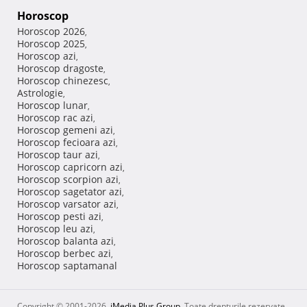
Horoscop
Horoscop 2026
,
Horoscop 2025
,
Horoscop azi
,
Horoscop dragoste
,
Horoscop chinezesc
,
Astrologie
,
Horoscop lunar
,
Horoscop rac azi
,
Horoscop gemeni azi
,
Horoscop fecioara azi
,
Horoscop taur azi
,
Horoscop capricorn azi
,
Horoscop scorpion azi
,
Horoscop sagetator azi
,
Horoscop varsator azi
,
Horoscop pesti azi
,
Horoscop leu azi
,
Horoscop balanta azi
,
Horoscop berbec azi
,
Horoscop saptamanal
Copyright © 2001-2026,
iMedia Plus Group
. Toate drepturile rezervate