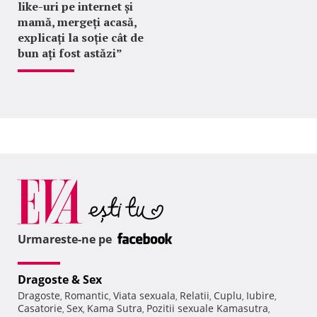
like-uri pe internet și
mamă, mergeți acasă,
explicați la soție cât de
bun ați fost astăzi”
Urmareste-ne pe
Dragoste & Sex
Dragoste
Romantic
Viata sexuala
Relatii
Cuplu
Iubire
,
,
,
,
,
,
Casatorie
Sex
Kama Sutra
Pozitii sexuale Kamasutra
,
,
,
,