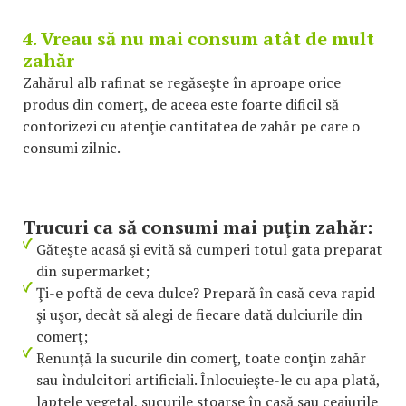
4. Vreau să nu mai consum atât de mult
zahăr
Zahărul alb rafinat se regăseşte în aproape orice
produs din comerţ, de aceea este foarte dificil să
contorizezi cu atenţie cantitatea de zahăr pe care o
consumi zilnic.
Trucuri ca să consumi mai puţin zahăr:
Găteşte acasă şi evită să cumperi totul gata preparat
din supermarket;
Ţi-e poftă de ceva dulce? Prepară în casă ceva rapid
şi uşor, decât să alegi de fiecare dată dulciurile din
comerţ;
Renunţă la sucurile din comerţ, toate conţin zahăr
sau îndulcitori artificiali. Înlocuieşte-le cu apa plată,
laptele vegetal, sucurile stoarse în casă sau ceaiurile