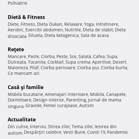
Psihiatrie
Dietă & Fitness
Diete
Fitness
Dieta Dukan
Relaxare
Yoga
Intretinere
,
,
,
,
,
,
Aerobic
Exercitii abdomen
Nutritie
Dieta de slabit
Dieta
,
,
,
,
Silueta
Dieta ketogenica
Sala de acasa
disociata
,
,
,
Reţete
Mancare
Paste
Ciorba
Peste
Sos
Salata
Cafea
Supa
,
,
,
,
,
,
,
,
Dulceata
Tocanita
Cocktail
Supa crema
Aperitive
Desert
,
,
,
,
,
,
Maioneza
Pilaf
Ciorba perisoare
Ciorba pui
Ciorba burta
,
,
,
,
,
Ce mancam azi
Casă şi familie
Mobila bucatarie
Amenajari interioare
Mobila
Canapele
,
,
,
,
Dormitoare
Design interior
Parenting
Jurnal de mama
,
,
,
Gravide
Femei curajoase
Autism
singura
,
,
,
Actualitate
Din culise
Interviu
Stirea zilei
Tema zilei
Iesirea din
,
,
,
,
Despărţiri celebre
Vesti Bune
Covid-19
Pandemie
autism
,
,
,
,