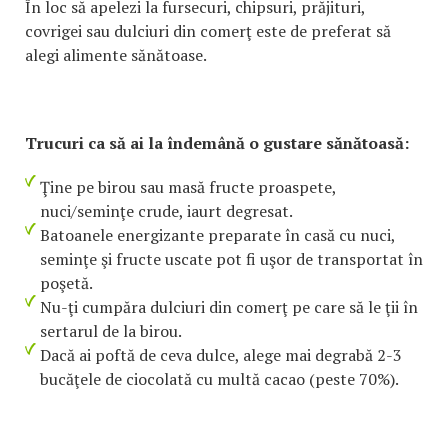
În loc să apelezi la fursecuri, chipsuri, prăjituri,
covrigei sau dulciuri din comerţ este de preferat să
alegi alimente sănătoase.
Trucuri ca să ai la îndemână o gustare sănătoasă:
Ţine pe birou sau masă fructe proaspete,
nuci/seminţe crude, iaurt degresat.
Batoanele energizante preparate în casă cu nuci,
seminţe şi fructe uscate pot fi uşor de transportat în
poşetă.
Nu-ţi cumpăra dulciuri din comerţ pe care să le ţii în
sertarul de la birou.
Dacă ai poftă de ceva dulce, alege mai degrabă 2-3
bucăţele de ciocolată cu multă cacao (peste 70%).