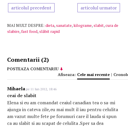
articolul precedent
articolul urmator
MAI MULT DESPRE:
dieta
,
sanatate
,
kilograme
,
slabit
,
cura de
slabire
,
fast food
,
slăbit rapid
Comentarii (2)
POSTEAZA COMENTARIU
Afiseaza:
Cele mai recente
|
Cronol
Mihaela
pe 11 Iun 2012, 18:46
ceai de slabit
Elena si eu am comandat ceaiul canadian tea o sa-mi
ajunga in cateva zile,eu mai mult il iau pentru celulita
am vazut multe fete pe forumuri care il lauda si spun
ca au slabit si au scapat de celulita .Sper sa dea