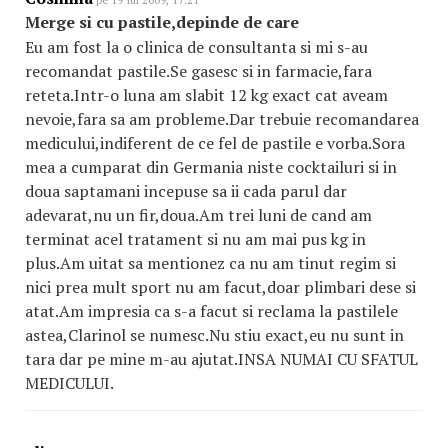
pe 19 Iul 2009, 17:21
Merge si cu pastile,depinde de care
Eu am fost la o clinica de consultanta si mi s-au
recomandat pastile.Se gasesc si in farmacie,fara
reteta.Intr-o luna am slabit 12 kg exact cat aveam
nevoie,fara sa am probleme.Dar trebuie recomandarea
medicului,indiferent de ce fel de pastile e vorba.Sora
mea a cumparat din Germania niste cocktailuri si in
doua saptamani incepuse sa ii cada parul dar
adevarat,nu un fir,doua.Am trei luni de cand am
terminat acel tratament si nu am mai pus kg in
plus.Am uitat sa mentionez ca nu am tinut regim si
nici prea mult sport nu am facut,doar plimbari dese si
atat.Am impresia ca s-a facut si reclama la pastilele
astea,Clarinol se numesc.Nu stiu exact,eu nu sunt in
tara dar pe mine m-au ajutat.INSA NUMAI CU SFATUL
MEDICULUI.