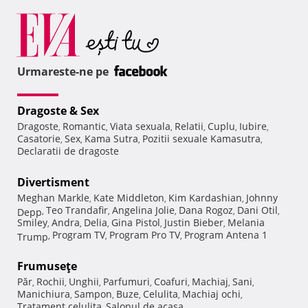
Urmareste-ne pe
Dragoste & Sex
Dragoste
Romantic
Viata sexuala
Relatii
Cuplu
Iubire
,
,
,
,
,
,
Casatorie
Sex
Kama Sutra
Pozitii sexuale Kamasutra
,
,
,
,
Declaratii de dragoste
Divertisment
Meghan Markle
Kate Middleton
Kim Kardashian
Johnny
,
,
,
Teo Trandafir
Angelina Jolie
Dana Rogoz
Dani Otil
Depp
,
,
,
,
,
Smiley
Andra
Delia
Gina Pistol
Justin Bieber
Melania
,
,
,
,
,
Program TV
Program Pro TV
Program Antena 1
Trump
,
,
,
Frumuseţe
Păr
Rochii
Unghii
Parfumuri
Coafuri
Machiaj
Sani
,
,
,
,
,
,
,
Manichiura
Sampon
Buze
Celulita
Machiaj ochi
,
,
,
,
,
Tratament celulita
Salonul de acasa
,