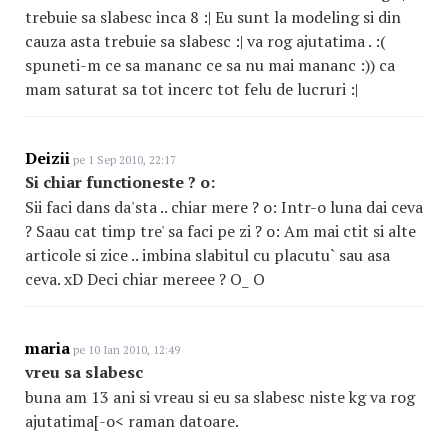
trebuie sa slabesc inca 8 :| Eu sunt la modeling si din
cauza asta trebuie sa slabesc :| va rog ajutatima . :(
spuneti-m ce sa mananc ce sa nu mai mananc :)) ca
mam saturat sa tot incerc tot felu de lucruri :|
Deizii
pe 1 Sep 2010, 22:17
Si chiar functioneste ? o:
Sii faci dans da'sta .. chiar mere ? o: Intr-o luna dai ceva
? Saau cat timp tre' sa faci pe zi ? o: Am mai ctit si alte
articole si zice .. imbina slabitul cu placutu` sau asa
ceva. xD Deci chiar mereee ? O_ O
maria
pe 10 Ian 2010, 12:49
vreu sa slabesc
buna am 13 ani si vreau si eu sa slabesc niste kg va rog
ajutatima[-o< raman datoare.