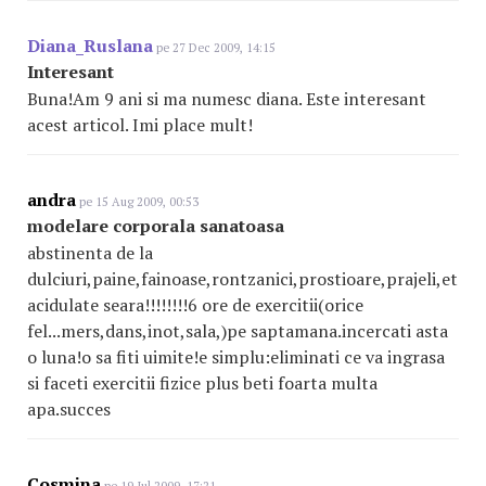
Diana_Ruslana
pe 27 Dec 2009, 14:15
Interesant
Buna!Am 9 ani si ma numesc diana. Este interesant
acest articol. Imi place mult!
andra
pe 15 Aug 2009, 00:53
modelare corporala sanatoasa
abstinenta de la
dulciuri,paine,fainoase,rontzanici,prostioare,prajeli,etc.b
acidulate seara!!!!!!!!6 ore de exercitii(orice
fel...mers,dans,inot,sala,)pe saptamana.incercati asta
o luna!o sa fiti uimite!e simplu:eliminati ce va ingrasa
si faceti exercitii fizice plus beti foarta multa
apa.succes
Cosmina