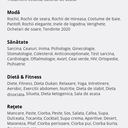
Modă
Rochii
Rochii de seara
Rochii de mireasa
Costume de baie
,
,
,
,
Pantofi
Rochii elegante
Inele de logodna
Verighete
,
,
,
,
Ochelari de soare
Tendinte 2020
,
Sănătate
Sarcina
Ceaiuri
Inima
Psihologie
Ginecologie
,
,
,
,
,
Stomatologie
Colesterol
Anticonceptionale
Test sarcina
,
,
,
,
Cardiologie
Oftalmologie
Avort
Ceai verde
HIV
Ortopedie
,
,
,
,
,
,
Psihiatrie
Dietă & Fitness
Diete
Fitness
Dieta Dukan
Relaxare
Yoga
Intretinere
,
,
,
,
,
,
Aerobic
Exercitii abdomen
Nutritie
Dieta de slabit
Dieta
,
,
,
,
Silueta
Dieta ketogenica
Sala de acasa
disociata
,
,
,
Reţete
Mancare
Paste
Ciorba
Peste
Sos
Salata
Cafea
Supa
,
,
,
,
,
,
,
,
Dulceata
Tocanita
Cocktail
Supa crema
Aperitive
Desert
,
,
,
,
,
,
Maioneza
Pilaf
Ciorba perisoare
Ciorba pui
Ciorba burta
,
,
,
,
,