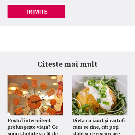
TRIMITE
Citeste mai mult
Postul intermitent
Dieta cu iaurt și cartofi:
prelungește viața? Ce
cum se ține, cât poți
spun studiile și cât de
slăbi și ce riscuri are