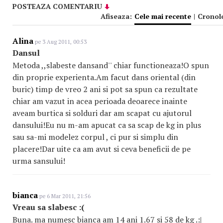
POSTEAZA COMENTARIU
Afiseaza:
Cele mai recente
|
Cronol
Alina
pe 3 Aug 2011, 00:53
Dansul
Metoda ,,slabeste dansand'' chiar functioneaza!O spun
din proprie experienta.Am facut dans oriental (din
buric) timp de vreo 2 ani si pot sa spun ca rezultate
chiar am vazut in acea perioada deoarece inainte
aveam burtica si solduri dar am scapat cu ajutorul
dansului!Eu nu m-am apucat ca sa scap de kg in plus
sau sa-mi modelez corpul , ci pur si simplu din
placere!Dar uite ca am avut si ceva beneficii de pe
urma sansului!
bianca
pe 6 Mar 2011, 21:56
Vreau sa slabesc :(
Buna. ma numesc bianca am 14 ani 1.67 si 58 de kg .:|