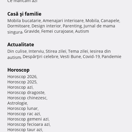
Ce mancam azi
Casă şi familie
Mobila bucatarie
Amenajari interioare
Mobila
Canapele
,
,
,
,
Dormitoare
Design interior
Parenting
Jurnal de mama
,
,
,
Gravide
Femei curajoase
Autism
singura
,
,
,
Actualitate
Din culise
Interviu
Stirea zilei
Tema zilei
Iesirea din
,
,
,
,
Despărţiri celebre
Vesti Bune
Covid-19
Pandemie
autism
,
,
,
,
Horoscop
Horoscop 2026
,
Horoscop 2025
,
Horoscop azi
,
Horoscop dragoste
,
Horoscop chinezesc
,
Astrologie
,
Horoscop lunar
,
Horoscop rac azi
,
Horoscop gemeni azi
,
Horoscop fecioara azi
,
Horoscop taur azi
,