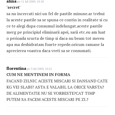
alina
pe 11 Iul 2009, 10:18
'secret'
sa nu incercati nici un fel de pastile minune.ar trebui
la aceste pastile sa se spuna ce contin in realitate si cu
ce te alegi dupa consumul indelungat.aceste pastile
merg pe principiul eliminarii apei, sarii etc.eu am luat
o perioada scurta de timp si daca nu beam tot mereu
apa ma deshidratam foarte repede.oricum ramane la
aprecierea voastra daca vreti sa se consumati.
florentina
pe 3 Iul 2009, 10:22
CUM NE MENTINEM IN FORMA
FACAND ZILNIC ACESTE MISCARI SI DANSAND CATE
KG VEI SLABI? ASTA E VALABIL LA ORICE VARSTA?
DE ALIMENTATIE NU SE VORBESTE?CAT TIMP
PUTEM SA FACEM ACESTE MISCARI PE ZI.?