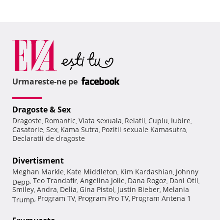
Urmareste-ne pe
Dragoste & Sex
Dragoste
Romantic
Viata sexuala
Relatii
Cuplu
Iubire
,
,
,
,
,
,
Casatorie
Sex
Kama Sutra
Pozitii sexuale Kamasutra
,
,
,
,
Declaratii de dragoste
Divertisment
Meghan Markle
Kate Middleton
Kim Kardashian
Johnny
,
,
,
Teo Trandafir
Angelina Jolie
Dana Rogoz
Dani Otil
Depp
,
,
,
,
,
Smiley
Andra
Delia
Gina Pistol
Justin Bieber
Melania
,
,
,
,
,
Program TV
Program Pro TV
Program Antena 1
Trump
,
,
,