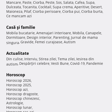
Mancare
Paste
Ciorba
Peste
Sos
Salata
Cafea
Supa
,
,
,
,
,
,
,
,
Dulceata
Tocanita
Cocktail
Supa crema
Aperitive
Desert
,
,
,
,
,
,
Maioneza
Pilaf
Ciorba perisoare
Ciorba pui
Ciorba burta
,
,
,
,
,
Ce mancam azi
Casă şi familie
Mobila bucatarie
Amenajari interioare
Mobila
Canapele
,
,
,
,
Dormitoare
Design interior
Parenting
Jurnal de mama
,
,
,
Gravide
Femei curajoase
Autism
singura
,
,
,
Actualitate
Din culise
Interviu
Stirea zilei
Tema zilei
Iesirea din
,
,
,
,
Despărţiri celebre
Vesti Bune
Covid-19
Pandemie
autism
,
,
,
,
Horoscop
Horoscop 2026
,
Horoscop 2025
,
Horoscop azi
,
Horoscop dragoste
,
Horoscop chinezesc
,
Astrologie
,
Horoscop lunar
,
Horoscop rac azi