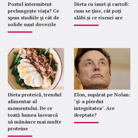
Postul intermitent
Dieta cu iaurt și cartofi:
prelungește viața? Ce
cum se ține, cât poți
spun studiile și cât de
slăbi și ce riscuri are
solide sunt dovezile
Dieta proteică, trendul
Elon, supărat pe Nolan:
alimentar al
"şi-a pierdut
momentului. De ce
integritatea". Are
toată lumea încearcă
dreptate?
să mănânce mai multe
proteine