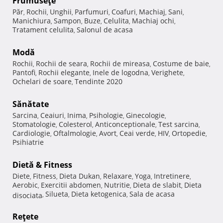
Frumuseţe
Păr
Rochii
Unghii
Parfumuri
Coafuri
Machiaj
Sani
,
,
,
,
,
,
,
Manichiura
Sampon
Buze
Celulita
Machiaj ochi
,
,
,
,
,
Tratament celulita
Salonul de acasa
,
Modă
Rochii
Rochii de seara
Rochii de mireasa
Costume de baie
,
,
,
,
Pantofi
Rochii elegante
Inele de logodna
Verighete
,
,
,
,
Ochelari de soare
Tendinte 2020
,
Sănătate
Sarcina
Ceaiuri
Inima
Psihologie
Ginecologie
,
,
,
,
,
Stomatologie
Colesterol
Anticonceptionale
Test sarcina
,
,
,
,
Cardiologie
Oftalmologie
Avort
Ceai verde
HIV
Ortopedie
,
,
,
,
,
,
Psihiatrie
Dietă & Fitness
Diete
Fitness
Dieta Dukan
Relaxare
Yoga
Intretinere
,
,
,
,
,
,
Aerobic
Exercitii abdomen
Nutritie
Dieta de slabit
Dieta
,
,
,
,
Silueta
Dieta ketogenica
Sala de acasa
disociata
,
,
,
Reţete