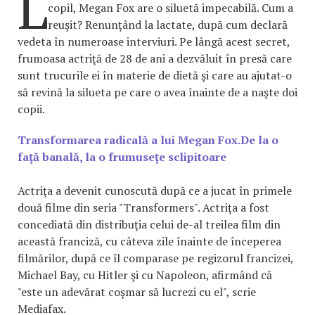
L
copil, Megan Fox are o siluetă impecabilă. Cum a
reuşit? Renunţând la lactate, după cum declară
vedeta în numeroase interviuri. Pe lângă acest secret,
frumoasa actriţă de 28 de ani a dezvăluit în presă care
sunt trucurile ei în materie de dietă şi care au ajutat-o
să revină la silueta pe care o avea înainte de a naşte doi
copii.
Transformarea radicală a lui Megan Fox.De la o
faţă banală, la o frumuseţe sclipitoare
Actriţa a devenit cunoscută după ce a jucat în primele
două filme din seria "Transformers". Actriţa a fost
concediată din distribuţia celui de-al treilea film din
această franciză, cu câteva zile înainte de începerea
filmărilor, după ce îl comparase pe regizorul francizei,
Michael Bay, cu Hitler şi cu Napoleon, afirmând că
"este un adevărat coşmar să lucrezi cu el", scrie
Mediafax.