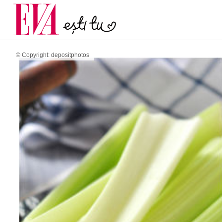
și 60 de ani. De ce te t
Carieră
pe măsură ce înaintez
Actualitate
© Copyright: depositphotos