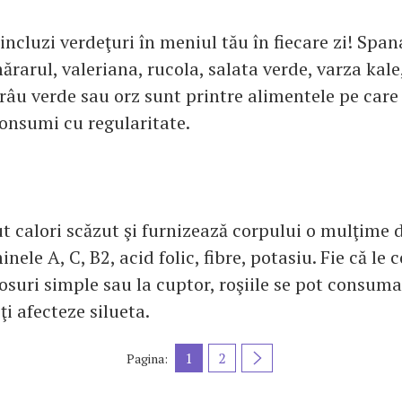
incluzi verdeţuri în meniul tău în fiecare zi! Span
ărarul, valeriana, rucola, salata verde, varza kal
râu verde sau orz sunt printre alimentele pe care 
consumi cu regularitate.
t calori scăzut şi furnizează corpului o mulţime d
inele A, C, B2, acid folic, fibre, potasiu. Fie că le
sosuri simple sau la cuptor, roşiile se pot consuma
ţi afecteze silueta.
1
2
Pagina: