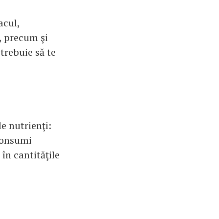
acul,
e, precum şi
trebuie să te
e nutrienţi:
 consumi
 în cantităţile