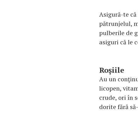
Asigură-te că 
pătrunjelul, m
pulberile de g
asiguri că le 
Roşiile
Au un conţinu
licopen, vitam
crude, ori în 
dorite fără să-