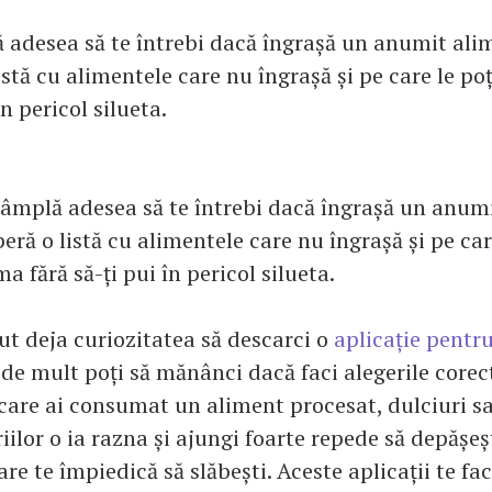
ă adesea să te întrebi dacă îngrașă un anumit ali
istă cu alimentele care nu îngrașă și pe care le p
în pericol silueta.
ntâmplă adesea să te întrebi dacă îngrașă un anum
eră o listă cu alimentele care nu îngrașă și pe car
 fără să-ți pui în pericol silueta.
ut deja curiozitatea să descarci o
aplicație pentru
de mult poți să mănânci dacă faci alegerile corect
are ai consumat un aliment procesat, dulciuri sa
ilor o ia razna și ajungi foarte repede să depășeș
care te împiedică să slăbești. Aceste aplicații te fac