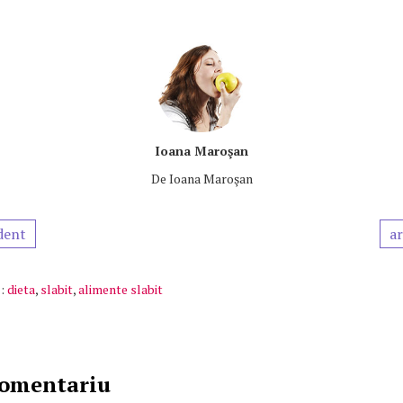
Ioana Maroşan
De
Ioana Maroşan
dent
ar
:
dieta
,
slabit
,
alimente slabit
comentariu