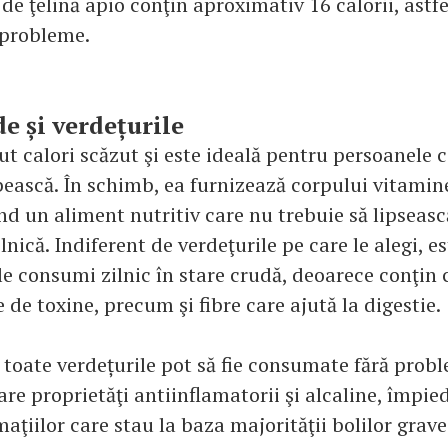
e ţelină apio conţin aproximativ 16 calorii, astfel
 probleme.
de și verdețurile
t calori scăzut şi este ideală pentru persoanele c
bească. În schimb, ea furnizează corpului vitamine
 fiind un aliment nutritiv care nu trebuie să lipseas
lnică. Indiferent de verdeţurile pe care le alegi, es
e consumi zilnic în stare crudă, deoarece conţin c
 de toxine, precum şi fibre care ajută la digestie.
toate verdețurile pot să fie consumate fără probl
are proprietăţi antiinflamatorii şi alcaline, împi
maţiilor care stau la baza majorităţii bolilor grave