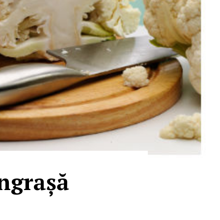
îngrașă