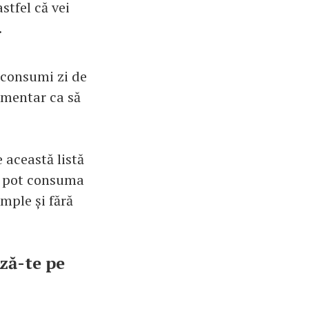
stfel că vei
.
e consumi zi de
limentar ca să
e această listă
Se pot consuma
imple și fără
ază-te pe