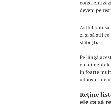
conștientizezi
deveni pe resp
Astfel poți să
zi și să știi 
slăbești.
Pe lângă acest
cu alimentele 
în foarte mult
adaosuri de i
Reține lis
ele ca să r