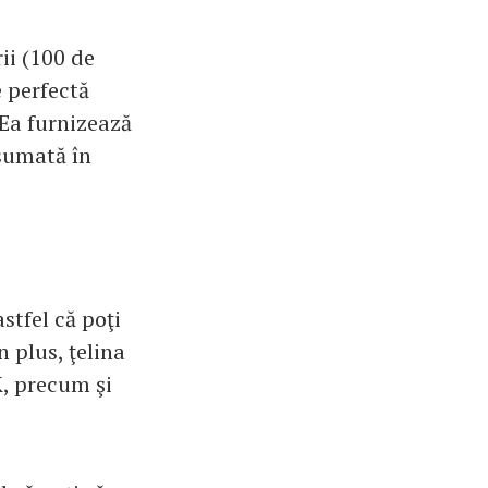
ii (100 de
e perfectă
 Ea furnizează
nsumată în
stfel că poţi
n plus, ţelina
K, precum şi