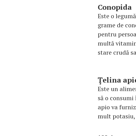
Conopida
Este o legumă 
grame de conop
pentru persoa
multă vitamin
stare crudă sa
Ţelina api
Este un alime
să o consumi î
apio va furni
mult potasiu, 