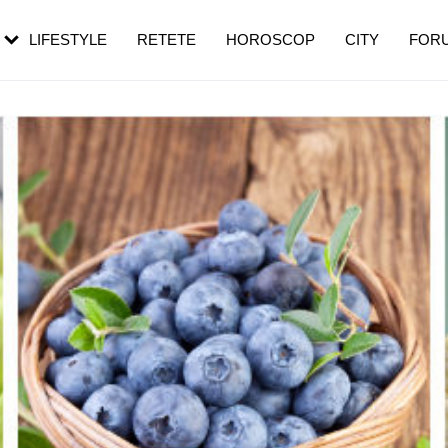
rezești mai des
Cât durează, cum te pregătești și cât
i în vârstă
de dureroasă este investigația
LIFESTYLE
RETETE
HOROSCOP
CITY
FOR