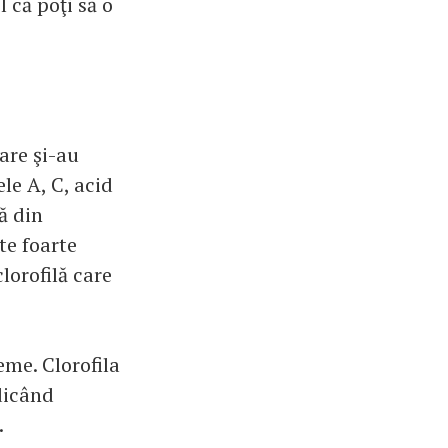
 că poţi să o
are şi-au
le A, C, acid
că din
te foarte
lorofilă care
eme. Clorofila
edicând
.