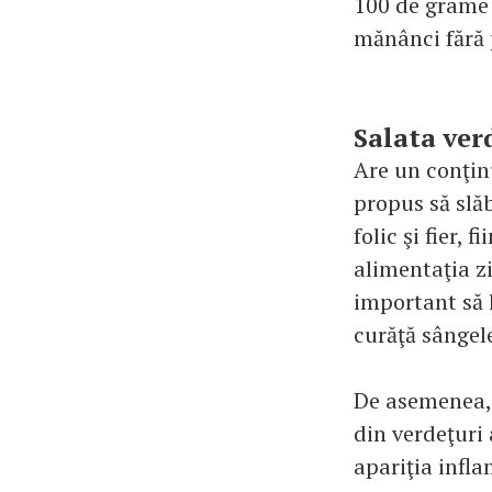
100 de grame d
mănânci fără
Salata ver
Are un conţinu
propus să slă
folic şi fier,
alimentaţia zi
important să l
curăţă sângele
De asemenea, 
din verdeţuri 
apariţia infla