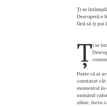
Ți se întâmpl
Descoperă o l
fără să-ți pui 
Ț
i se î
Descop
consuma
Poate că ai av
constatat cât 
momentul în c
numărul calori
zilnic, lucru 