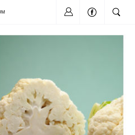
Nu ai cont?
Inregistreaza-
UM