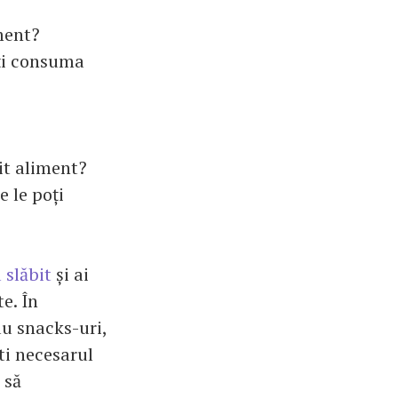
ment?
oți consuma
it aliment?
e le poți
 slăbit
și ai
e. În
u snacks-uri,
ti necesarul
 să