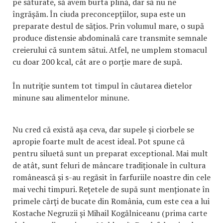
pe săturate, să avem burta plină, dar să nu ne
îngrășăm. În ciuda preconcepțiilor, supa este un
preparate destul de sățios. Prin volumul mare, o supă
produce distensie abdominală care transmite semnale
creierului că suntem sătui. Atfel, ne umplem stomacul
cu doar 200 kcal, cât are o porție mare de supă.
În nutriție suntem tot timpul în căutarea dietelor
minune sau alimentelor minune.
Nu cred că există așa ceva, dar supele și ciorbele se
apropie foarte mult de acest ideal. Pot spune că
pentru siluetă sunt un preparat exceptional. Mai mult
de atât, sunt feluri de mâncare tradiționale în cultura
românească și s-au regăsit în farfuriile noastre din cele
mai vechi timpuri. Rețetele de supă sunt menționate în
primele cărți de bucate din România, cum este cea a lui
Kostache Negruzii și Mihail Kogălniceanu (prima carte