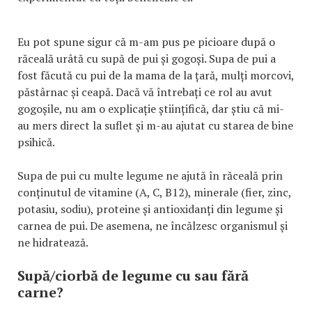
Eu pot spune sigur că m-am pus pe picioare după o
răceală urâtă cu supă de pui și gogoși. Supa de pui a
fost făcută cu pui de la mama de la țară, mulți morcovi,
păstârnac și ceapă. Dacă vă întrebați ce rol au avut
gogoșile, nu am o explicație științifică, dar știu că mi-
au mers direct la suflet și m-au ajutat cu starea de bine
psihică.
Supa de pui cu multe legume ne ajută în răceală prin
conținutul de vitamine (A, C, B12), minerale (fier, zinc,
potasiu, sodiu), proteine și antioxidanți din legume și
carnea de pui. De asemena, ne încălzesc organismul și
ne hidratează.
Supă/ciorbă de legume cu sau fără
carne?