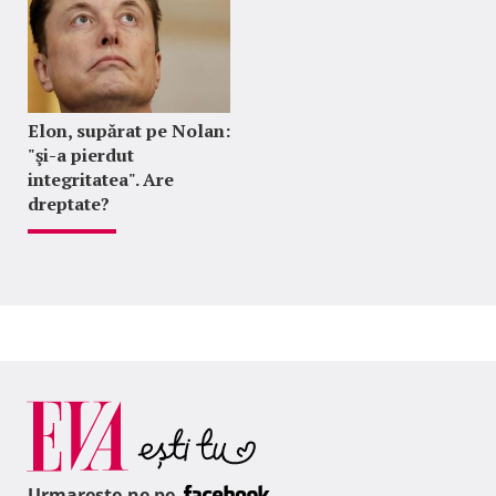
Elon, supărat pe Nolan:
"şi-a pierdut
integritatea". Are
dreptate?
Urmareste-ne pe