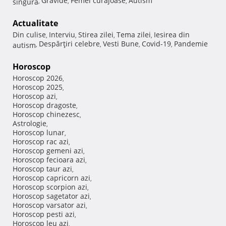
Gravide
Femei curajoase
Autism
singura
,
,
,
Actualitate
Din culise
Interviu
Stirea zilei
Tema zilei
Iesirea din
,
,
,
,
Despărţiri celebre
Vesti Bune
Covid-19
Pandemie
autism
,
,
,
,
Horoscop
Horoscop 2026
,
Horoscop 2025
,
Horoscop azi
,
Horoscop dragoste
,
Horoscop chinezesc
,
Astrologie
,
Horoscop lunar
,
Horoscop rac azi
,
Horoscop gemeni azi
,
Horoscop fecioara azi
,
Horoscop taur azi
,
Horoscop capricorn azi
,
Horoscop scorpion azi
,
Horoscop sagetator azi
,
Horoscop varsator azi
,
Horoscop pesti azi
,
Horoscop leu azi
,