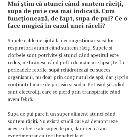
Mai știm că atunci când suntem răciți,
supa de pui e cea mai indicată. Cum
funcționează, de fapt, supa de pui? Ce o
face magică în cazul unei răceli?
Supele calde ne ajută la decongestionarea căilor
respiratorii atunci când suntem răciți. Supele și
ciorbele sunt potrivite și atunci când apetitul este
redus, ne hrănesc când pofta de mâncare lipsește. În
perioadele febrile, supă rehidratează cu succes
organismul, nu doar prin conținutul de apă, dar și prin
conținutul mare de potasiu și sodiu. Potasiul și sodiul
sunt electroliți care se pierd prin transpirație când
avem febră.
Supa de pui pare fi un super aliment atunci când
suntem răciți. Nu există studii care să demontreze
aceste efecte ale supei de pui, dar cred că am
experimentat cu toții beneficiile ei.