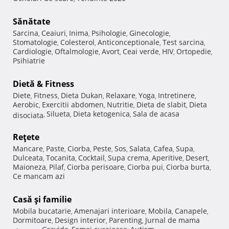
Sănătate
Sarcina
Ceaiuri
Inima
Psihologie
Ginecologie
,
,
,
,
,
Stomatologie
Colesterol
Anticonceptionale
Test sarcina
,
,
,
,
Cardiologie
Oftalmologie
Avort
Ceai verde
HIV
Ortopedie
,
,
,
,
,
,
Psihiatrie
Dietă & Fitness
Diete
Fitness
Dieta Dukan
Relaxare
Yoga
Intretinere
,
,
,
,
,
,
Aerobic
Exercitii abdomen
Nutritie
Dieta de slabit
Dieta
,
,
,
,
Silueta
Dieta ketogenica
Sala de acasa
disociata
,
,
,
Reţete
Mancare
Paste
Ciorba
Peste
Sos
Salata
Cafea
Supa
,
,
,
,
,
,
,
,
Dulceata
Tocanita
Cocktail
Supa crema
Aperitive
Desert
,
,
,
,
,
,
Maioneza
Pilaf
Ciorba perisoare
Ciorba pui
Ciorba burta
,
,
,
,
,
Ce mancam azi
Casă şi familie
Mobila bucatarie
Amenajari interioare
Mobila
Canapele
,
,
,
,
Dormitoare
Design interior
Parenting
Jurnal de mama
,
,
,