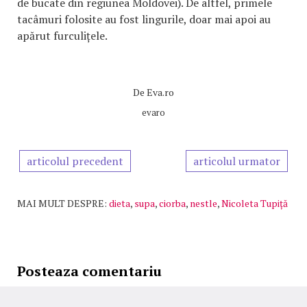
de bucate din regiunea Moldovei). De altfel, primele
tacâmuri folosite au fost lingurile, doar mai apoi au
apărut furculițele.
De
Eva.ro
evaro
articolul precedent
articolul urmator
MAI MULT DESPRE:
dieta
,
supa
,
ciorba
,
nestle
,
Nicoleta Tupiță
Posteaza comentariu