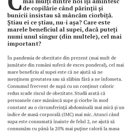
C
mai mulți dintre noi își amintesc
de copilărie când părinții și
bunicii insistau să mâncăm ciorbiță.
Știau ei ce știau, nu-i așa? Care este
marele beneficiul al supei, dacă puteți
numi unul singur (din multele), cel mai
important?
În pandemia de obezitate din prezent (mai mult de
jumătate din români suferă de exces ponderal), cel mai
mare beneficiu al supei este că ne ajută să ne
menținem greutatea sau să slăbim fără a ne înfometa.
Consumul frecvent de supă cu un conținut caloric
redus scade riscul de obezitate. Studii arată că
persoanele care mănâncă supe și ciorbe în mod
constant au o circumferință abdominală mai mică și un
indice de masă corporală (IMC) mai mic. Atunci când
supa este consumată înainte de felul 2, ne ajută să
consumăm cu până la 20% mai puține calorii la masa