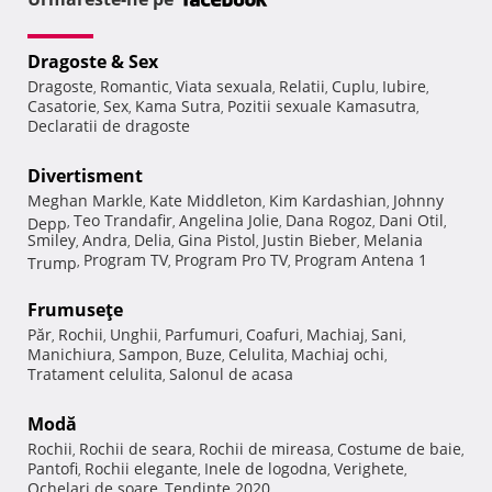
Dragoste & Sex
Dragoste
Romantic
Viata sexuala
Relatii
Cuplu
Iubire
,
,
,
,
,
,
Casatorie
Sex
Kama Sutra
Pozitii sexuale Kamasutra
,
,
,
,
Declaratii de dragoste
Divertisment
Meghan Markle
Kate Middleton
Kim Kardashian
Johnny
,
,
,
Teo Trandafir
Angelina Jolie
Dana Rogoz
Dani Otil
Depp
,
,
,
,
,
Smiley
Andra
Delia
Gina Pistol
Justin Bieber
Melania
,
,
,
,
,
Program TV
Program Pro TV
Program Antena 1
Trump
,
,
,
Frumuseţe
Păr
Rochii
Unghii
Parfumuri
Coafuri
Machiaj
Sani
,
,
,
,
,
,
,
Manichiura
Sampon
Buze
Celulita
Machiaj ochi
,
,
,
,
,
Tratament celulita
Salonul de acasa
,
Modă
Rochii
Rochii de seara
Rochii de mireasa
Costume de baie
,
,
,
,
Pantofi
Rochii elegante
Inele de logodna
Verighete
,
,
,
,
Ochelari de soare
Tendinte 2020
,