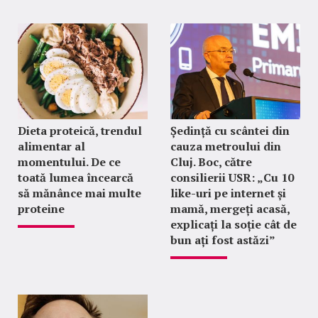
Dieta proteică, trendul
Ședință cu scântei din
alimentar al
cauza metroului din
momentului. De ce
Cluj. Boc, către
toată lumea încearcă
consilierii USR: „Cu 10
să mănânce mai multe
like-uri pe internet și
proteine
mamă, mergeți acasă,
explicați la soție cât de
bun ați fost astăzi”