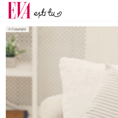
și 60 de ani. De ce te t
Carieră
pe măsură ce înaintez
Actualitate
© Copyright: