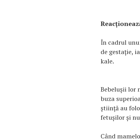
Reacționează
În cadrul unu
de gestație, i
kale.
Bebelușii lor
buza superioa
știință au fol
fetușilor și n
Când mamelor 