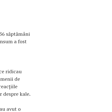
 36 săptămâni
consum a fost
ce ridicau
amenii de
eacțiile
or despre kale.
au avut o