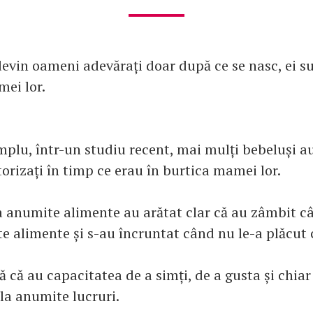
devin oameni adevărați doar după ce se nasc, ei s
ei lor.
mplu, într-un studiu recent, mai mulți bebeluși au
orizați în timp ce erau în burtica mamei lor.
 la anumite alimente au arătat clar că au zâmbit c
e alimente și s-au încruntat când nu le-a plăcut 
 că au capacitatea de a simți, de a gusta și chiar
la anumite lucruri.