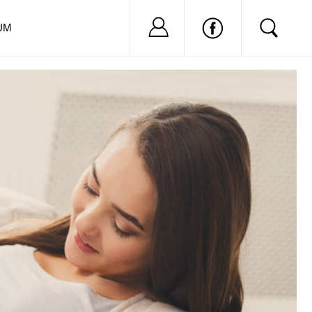
Nu ai cont?
Inregistreaza-
UM