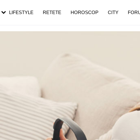
rezești mai des
Cât durează, cum te pregătești și cât
i în vârstă
de dureroasă este investigația
LIFESTYLE
RETETE
HOROSCOP
CITY
FOR