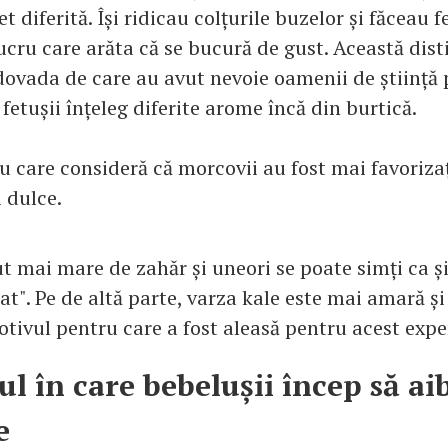
t diferită. Își ridicau colțurile buzelor și făceau f
cru care arăta că se bucură de gust. Această disti
dovada de care au avut nevoie oamenii de știință 
etușii înțeleg diferite arome încă din burtică.
u care consideră că morcovii au fost mai favorizaț
 dulce.
t mai mare de zahăr și uneori se poate simți ca ș
at". Pe de altă parte, varza kale este mai amară ș
otivul pentru care a fost aleasă pentru acest exp
 în care bebelușii încep să ai
e