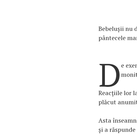
Bebelușii nu 
pântecele mam
D
e exe
monit
Reacțiile lor
plăcut anumit
Asta înseamnă
și a răspunde 