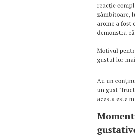
reacție comple
zâmbitoare, lu
arome a fost 
demonstra că f
Motivul pentr
gustul lor mai
Au un conținu
un gust "fruct
acesta este m
Momentul
gustativ