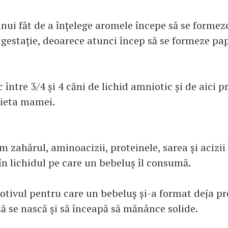
nui făt de a înțelege aromele începe să se formeze
gestație, deoarece atunci încep să se formeze pap
ic între 3/4 și 4 căni de lichid amniotic și de aici 
dieta mamei.
 zahărul, aminoacizii, proteinele, sarea și acizii
în lichidul pe care un bebeluș îl consumă.
otivul pentru care un bebeluș și-a format deja pr
să se nască și să înceapă să mănânce solide.