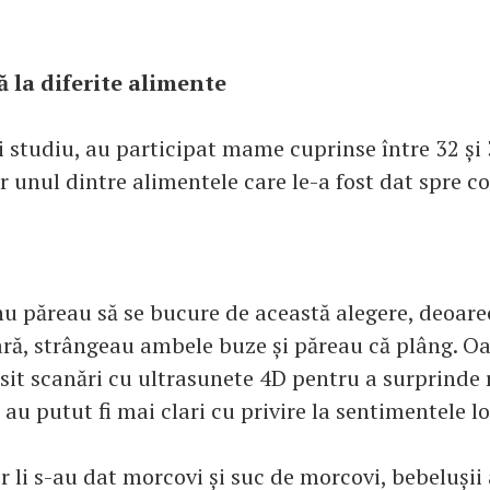
 la diferite alimente
i studiu, au participat mame cuprinse între 32 și
ar unul dintre alimentele care le-a fost dat spre 
 nu păreau să se bucure de această alegere, deoare
ră, strângeau ambele buze și păreau că plâng. O
osit scanări cu ultrasunete 4D pentru a surprinde r
u au putut fi mai clari cu privire la sentimentele l
li s-au dat morcovi și suc de morcovi, bebelușii 