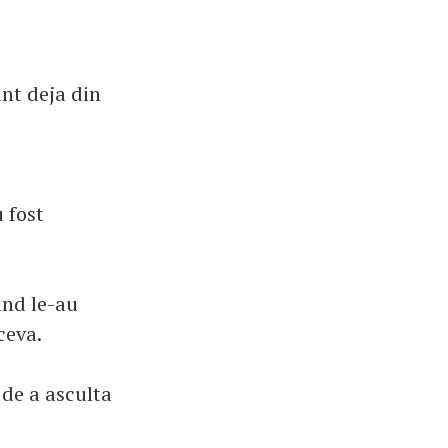
unt deja din
 fost
ând le-au
ceva.
 de a asculta