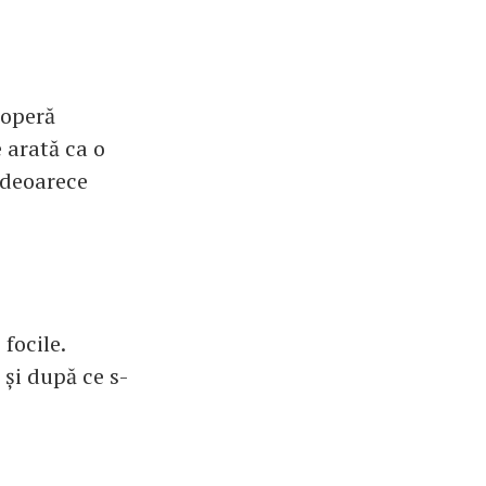
coperă
e arată ca o
 deoarece
 focile.
 și după ce s-