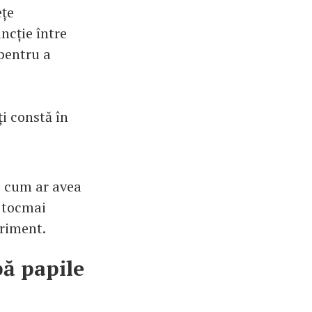
ețe
ncție între
pentru a
i constă în
i cum ar avea
i tocmai
eriment.
bă papile