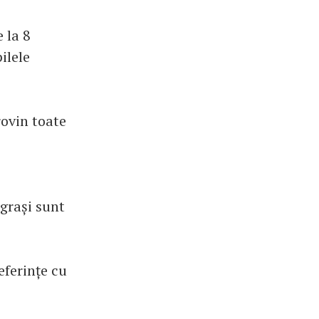
 la 8
ilele
provin toate
 grași sunt
eferințe cu