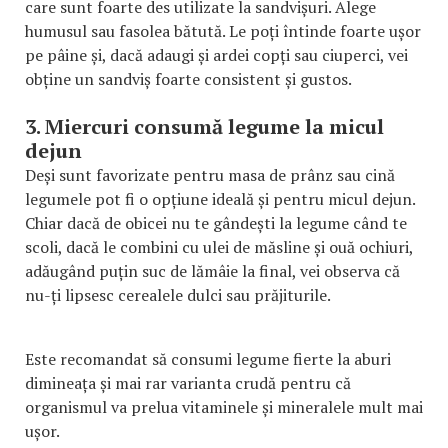
care sunt foarte des utilizate la sandvișuri. Alege
humusul sau fasolea bătută. Le poți întinde foarte ușor
pe pâine și, dacă adaugi și ardei copți sau ciuperci, vei
obține un sandviș foarte consistent și gustos.
3. Miercuri consumă legume la micul
dejun
Deși sunt favorizate pentru masa de prânz sau cină
legumele pot fi o opțiune ideală și pentru micul dejun.
Chiar dacă de obicei nu te gândești la legume când te
scoli, dacă le combini cu ulei de măsline și ouă ochiuri,
adăugând puțin suc de lămâie la final, vei observa că
nu-ți lipsesc cerealele dulci sau prăjiturile.
Este recomandat să consumi legume fierte la aburi
dimineața și mai rar varianta crudă pentru că
organismul va prelua vitaminele și mineralele mult mai
ușor.