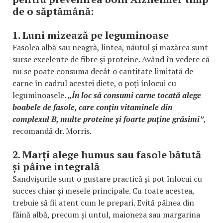
de o săptămână:
1. Luni mizează pe leguminoase
Fasolea albă sau neagră, lintea, năutul și mazărea sunt
surse excelente de fibre și proteine. Având în vedere că
nu se poate consuma decât o cantitate limitată de
carne în cadrul acestei diete, o poți înlocui cu
leguminoasele.
„În loc să consumi carne tocată alege
boabele de fasole, care conțin vitaminele din
complexul B, multe proteine și foarte puține grăsimi”
,
recomandă dr. Morris.
2. Marți alege humus sau fasole bătută
și pâine integrală
Sandvișurile sunt o gustare practică și pot înlocui cu
succes chiar și mesele principale. Cu toate acestea,
trebuie să fii atent cum le prepari. Evită pâinea din
făină albă, precum și untul, maioneza sau margarina