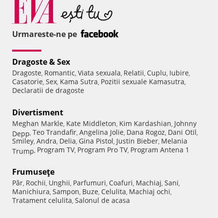
Urmareste-ne pe
Dragoste & Sex
Dragoste
Romantic
Viata sexuala
Relatii
Cuplu
Iubire
,
,
,
,
,
,
Casatorie
Sex
Kama Sutra
Pozitii sexuale Kamasutra
,
,
,
,
Declaratii de dragoste
Divertisment
Meghan Markle
Kate Middleton
Kim Kardashian
Johnny
,
,
,
Teo Trandafir
Angelina Jolie
Dana Rogoz
Dani Otil
Depp
,
,
,
,
,
Smiley
Andra
Delia
Gina Pistol
Justin Bieber
Melania
,
,
,
,
,
Program TV
Program Pro TV
Program Antena 1
Trump
,
,
,
Frumuseţe
Păr
Rochii
Unghii
Parfumuri
Coafuri
Machiaj
Sani
,
,
,
,
,
,
,
Manichiura
Sampon
Buze
Celulita
Machiaj ochi
,
,
,
,
,
Tratament celulita
Salonul de acasa
,