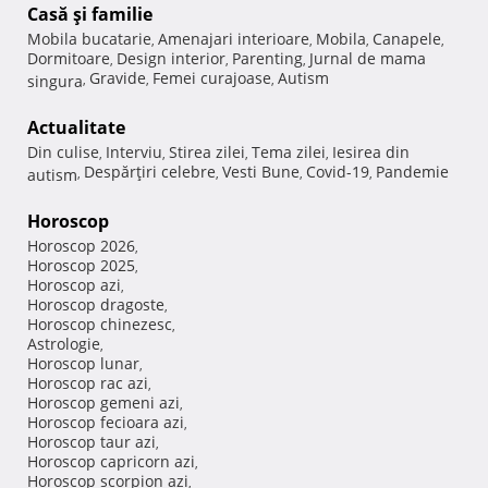
Casă şi familie
Mobila bucatarie
Amenajari interioare
Mobila
Canapele
,
,
,
,
Dormitoare
Design interior
Parenting
Jurnal de mama
,
,
,
Gravide
Femei curajoase
Autism
singura
,
,
,
Actualitate
Din culise
Interviu
Stirea zilei
Tema zilei
Iesirea din
,
,
,
,
Despărţiri celebre
Vesti Bune
Covid-19
Pandemie
autism
,
,
,
,
Horoscop
Horoscop 2026
,
Horoscop 2025
,
Horoscop azi
,
Horoscop dragoste
,
Horoscop chinezesc
,
Astrologie
,
Horoscop lunar
,
Horoscop rac azi
,
Horoscop gemeni azi
,
Horoscop fecioara azi
,
Horoscop taur azi
,
Horoscop capricorn azi
,
Horoscop scorpion azi
,