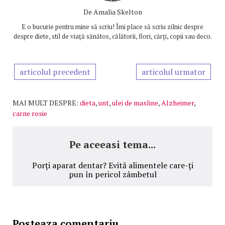
De
Amalia Skelton
E o bucurie pentru mine să scriu! Îmi place să scriu zilnic despre
despre diete, stil de viață sănătos, călătorii, flori, cărți, copii sau deco.
articolul precedent
articolul urmator
MAI MULT DESPRE:
dieta
,
unt
,
ulei de masline
,
Alzheimer
,
carne rosie
Pe aceeasi tema...
Porți aparat dentar? Evită alimentele care-ți
pun în pericol zâmbetul
Posteaza comentariu