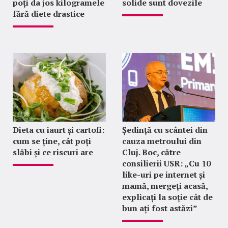
poți da jos kilogramele
solide sunt dovezile
fără diete drastice
Dieta cu iaurt și cartofi:
Ședință cu scântei din
cum se ține, cât poți
cauza metroului din
slăbi și ce riscuri are
Cluj. Boc, către
consilierii USR: „Cu 10
like-uri pe internet și
mamă, mergeți acasă,
explicați la soție cât de
bun ați fost astăzi”