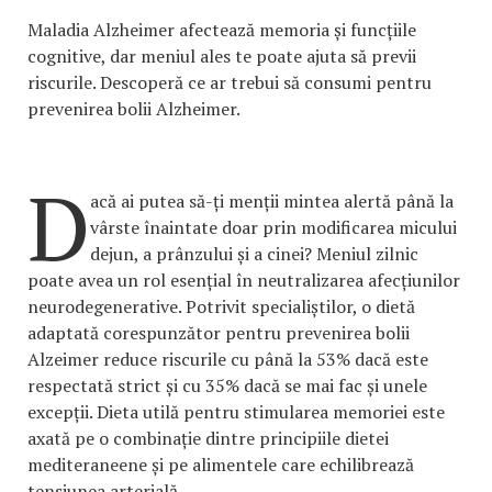
Maladia Alzheimer afectează memoria și funcțiile
cognitive, dar meniul ales te poate ajuta să previi
riscurile. Descoperă ce ar trebui să consumi pentru
prevenirea bolii Alzheimer.
D
acă ai putea să-ți menții mintea alertă până la
vârste înaintate doar prin modificarea micului
dejun, a prânzului și a cinei? Meniul zilnic
poate avea un rol esențial în neutralizarea afecțiunilor
neurodegenerative. Potrivit specialiștilor, o dietă
adaptată corespunzător pentru prevenirea bolii
Alzeimer reduce riscurile cu până la 53% dacă este
respectată strict și cu 35% dacă se mai fac și unele
excepții. Dieta utilă pentru stimularea memoriei este
axată pe o combinație dintre principiile dietei
mediteraneene și pe alimentele care echilibrează
tensiunea arterială.