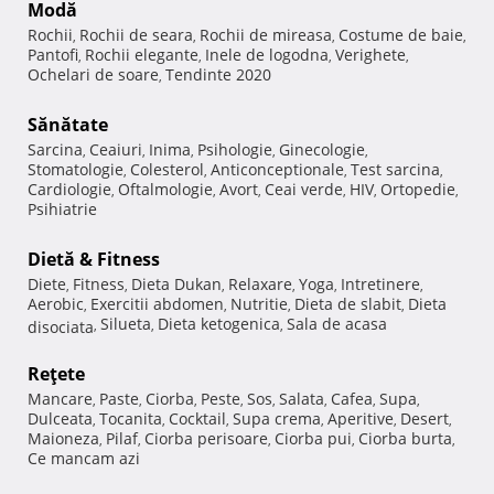
Modă
Rochii
Rochii de seara
Rochii de mireasa
Costume de baie
,
,
,
,
Pantofi
Rochii elegante
Inele de logodna
Verighete
,
,
,
,
Ochelari de soare
Tendinte 2020
,
Sănătate
Sarcina
Ceaiuri
Inima
Psihologie
Ginecologie
,
,
,
,
,
Stomatologie
Colesterol
Anticonceptionale
Test sarcina
,
,
,
,
Cardiologie
Oftalmologie
Avort
Ceai verde
HIV
Ortopedie
,
,
,
,
,
,
Psihiatrie
Dietă & Fitness
Diete
Fitness
Dieta Dukan
Relaxare
Yoga
Intretinere
,
,
,
,
,
,
Aerobic
Exercitii abdomen
Nutritie
Dieta de slabit
Dieta
,
,
,
,
Silueta
Dieta ketogenica
Sala de acasa
disociata
,
,
,
Reţete
Mancare
Paste
Ciorba
Peste
Sos
Salata
Cafea
Supa
,
,
,
,
,
,
,
,
Dulceata
Tocanita
Cocktail
Supa crema
Aperitive
Desert
,
,
,
,
,
,
Maioneza
Pilaf
Ciorba perisoare
Ciorba pui
Ciorba burta
,
,
,
,
,
Ce mancam azi