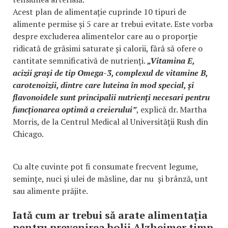
Acest plan de alimentație cuprinde 10 tipuri de
alimente permise și 5 care ar trebui evitate. Este vorba
despre excluderea alimentelor care au o proporție
ridicată de grăsimi saturate și calorii, fără să ofere o
cantitate semnificativă de nutrienți.
„Vitamina E,
acizii grași de tip Omega-3, complexul de vitamine B,
carotenoizii, dintre care luteina în mod special, și
flavonoidele sunt principalii nutrienți necesari pentru
funcționarea optimă a creierului”
, explică dr. Martha
Morris, de la Centrul Medical al Universității Rush din
Chicago.
Cu alte cuvinte pot fi consumate frecvent legume,
semințe, nuci și ulei de măsline, dar nu și brânză, unt
sau alimente prăjite.
Iată cum ar trebui să arate alimentația
pentru prevenirea bolii Alzheimer timp