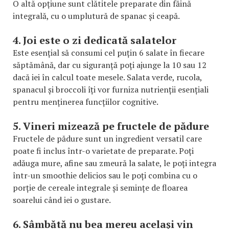
O altă opțiune sunt clătitele preparate din făină
integrală, cu o umplutură de spanac și ceapă.
4. Joi este o zi dedicată salatelor
Este esențial să consumi cel puțin 6 salate în fiecare
săptămână, dar cu siguranță poți ajunge la 10 sau 12
dacă iei în calcul toate mesele. Salata verde, rucola,
spanacul și broccoli îți vor furniza nutrienții esențiali
pentru menținerea funcțiilor cognitive.
5. Vineri mizează pe fructele de pădure
Fructele de pădure sunt un ingredient versatil care
poate fi inclus într-o varietate de preparate. Poți
adăuga mure, afine sau zmeură la salate, le poți integra
într-un smoothie delicios sau le poți combina cu o
porție de cereale integrale și semințe de floarea
soarelui când iei o gustare.
6. Sâmbătă nu bea mereu același vin