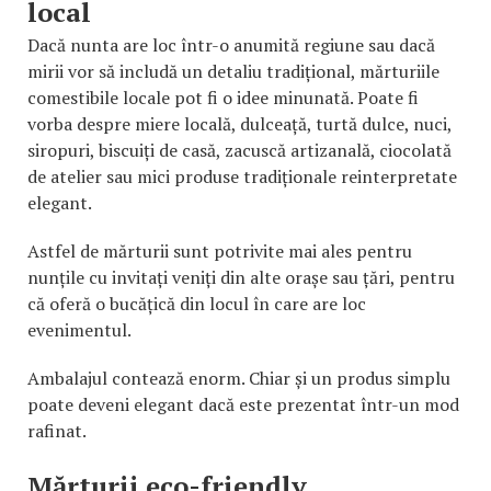
local
Dacă nunta are loc într-o anumită regiune sau dacă
mirii vor să includă un detaliu tradițional, mărturiile
comestibile locale pot fi o idee minunată. Poate fi
vorba despre miere locală, dulceață, turtă dulce, nuci,
siropuri, biscuiți de casă, zacuscă artizanală, ciocolată
de atelier sau mici produse tradiționale reinterpretate
elegant.
Astfel de mărturii sunt potrivite mai ales pentru
nunțile cu invitați veniți din alte orașe sau țări, pentru
că oferă o bucățică din locul în care are loc
evenimentul.
Ambalajul contează enorm. Chiar și un produs simplu
poate deveni elegant dacă este prezentat într-un mod
rafinat.
Mărturii eco-friendly