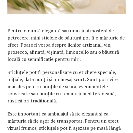
Pentru o nuntă elegantă sau una cu atmosferă de
petrecere, mini sticlele de băutură pot fi o mărturie de
efect. Poate fi vorba despre lichior artizanal, vin,
prosecco, afinată, vișinată, limoncello sau o băutură
locală cu semnificație pentru miri.
Sticluțele pot fi personalizate cu etichete speciale,
inițiale, data nunții și un mesaj scurt. Sunt potrivite
mai ales pentru nunțile de seară, evenimentele
sofisticate sau nunțile cu tematică mediteraneană,
rustică ori tradițională.
Este important ca ambalajul să fie elegant și ca
mărturia să fie ușor de transportat. Pentru un efect
vizual frumos, sticluțele pot fi așezate pe masă lângă