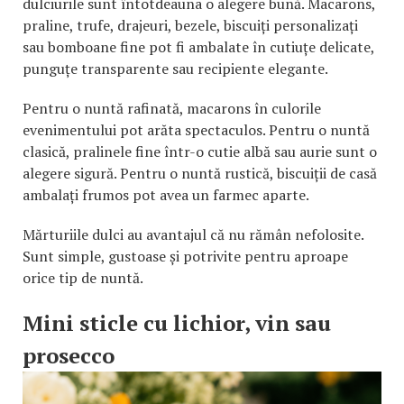
dulciurile sunt întotdeauna o alegere bună. Macarons,
praline, trufe, drajeuri, bezele, biscuiți personalizați
sau bomboane fine pot fi ambalate în cutiuțe delicate,
punguțe transparente sau recipiente elegante.
Pentru o nuntă rafinată, macarons în culorile
evenimentului pot arăta spectaculos. Pentru o nuntă
clasică, pralinele fine într-o cutie albă sau aurie sunt o
alegere sigură. Pentru o nuntă rustică, biscuiții de casă
ambalați frumos pot avea un farmec aparte.
Mărturiile dulci au avantajul că nu rămân nefolosite.
Sunt simple, gustoase și potrivite pentru aproape
orice tip de nuntă.
Mini sticle cu lichior, vin sau
prosecco