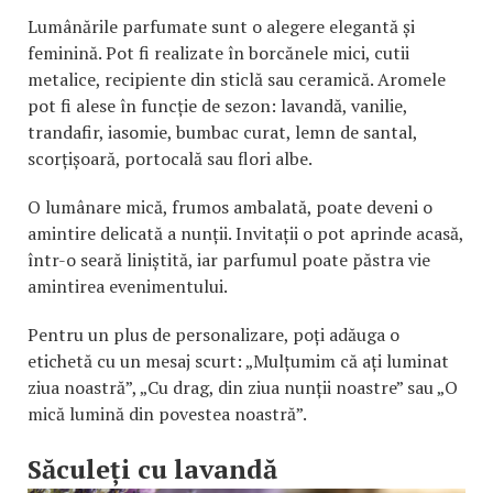
Lumânările parfumate sunt o alegere elegantă și
feminină. Pot fi realizate în borcănele mici, cutii
metalice, recipiente din sticlă sau ceramică. Aromele
pot fi alese în funcție de sezon: lavandă, vanilie,
trandafir, iasomie, bumbac curat, lemn de santal,
scorțișoară, portocală sau flori albe.
O lumânare mică, frumos ambalată, poate deveni o
amintire delicată a nunții. Invitații o pot aprinde acasă,
într-o seară liniștită, iar parfumul poate păstra vie
amintirea evenimentului.
Pentru un plus de personalizare, poți adăuga o
etichetă cu un mesaj scurt: „Mulțumim că ați luminat
ziua noastră”, „Cu drag, din ziua nunții noastre” sau „O
mică lumină din povestea noastră”.
Săculeți cu lavandă