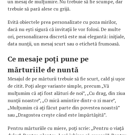
un mesaj de mulțumire. Nu trebuie să fie scumpe, dar
trebuie să pară alese cu grijă.
Evită obiectele prea personalizate cu poza mirilor,
dacă nu ești sigură că invitații le vor folosi. De multe
ori, personalizarea discretă este mai elegantă: inițiale,
data nunții, un mesaj scurt sau o etichetă frumoasă.
Ce mesaje poți pune pe
mărturiile de nuntă
Mesajul de pe mărturii trebuie să fie scurt, cald și ușor
de citit. Poți alege variante simple, precum „Vă
mulțumim că ați fost alături de noi”, „Cu drag, din ziua
nunții noastre”, „O mică amintire dintr-o zi mare”,
„Mulțumim că ați făcut parte din povestea noastră”
sau „Dragostea crește când este împărtășită”.
Pentru mărturiile cu miere, poți scrie: „Pentru o viață