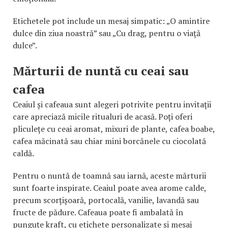
Etichetele pot include un mesaj simpatic: „O amintire
dulce din ziua noastră” sau „Cu drag, pentru o viață
dulce”.
Mărturii de nuntă cu ceai sau
cafea
Ceaiul și cafeaua sunt alegeri potrivite pentru invitații
care apreciază micile ritualuri de acasă. Poți oferi
pliculețe cu ceai aromat, mixuri de plante, cafea boabe,
cafea măcinată sau chiar mini borcănele cu ciocolată
caldă.
Pentru o nuntă de toamnă sau iarnă, aceste mărturii
sunt foarte inspirate. Ceaiul poate avea arome calde,
precum scorțișoară, portocală, vanilie, lavandă sau
fructe de pădure. Cafeaua poate fi ambalată în
punguțe kraft, cu etichete personalizate și mesaj