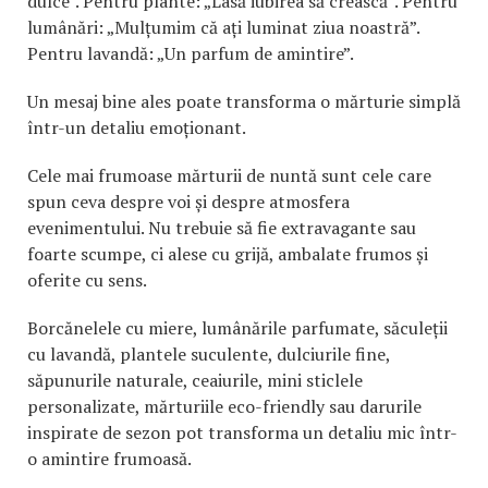
dulce”. Pentru plante: „Lasă iubirea să crească”. Pentru
lumânări: „Mulțumim că ați luminat ziua noastră”.
Pentru lavandă: „Un parfum de amintire”.
Un mesaj bine ales poate transforma o mărturie simplă
într-un detaliu emoționant.
Cele mai frumoase mărturii de nuntă sunt cele care
spun ceva despre voi și despre atmosfera
evenimentului. Nu trebuie să fie extravagante sau
foarte scumpe, ci alese cu grijă, ambalate frumos și
oferite cu sens.
Borcănelele cu miere, lumânările parfumate, săculeții
cu lavandă, plantele suculente, dulciurile fine,
săpunurile naturale, ceaiurile, mini sticlele
personalizate, mărturiile eco-friendly sau darurile
inspirate de sezon pot transforma un detaliu mic într-
o amintire frumoasă.