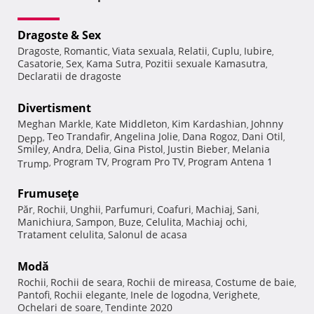
Dragoste & Sex
Dragoste
Romantic
Viata sexuala
Relatii
Cuplu
Iubire
,
,
,
,
,
,
Casatorie
Sex
Kama Sutra
Pozitii sexuale Kamasutra
,
,
,
,
Declaratii de dragoste
Divertisment
Meghan Markle
Kate Middleton
Kim Kardashian
Johnny
,
,
,
Teo Trandafir
Angelina Jolie
Dana Rogoz
Dani Otil
Depp
,
,
,
,
,
Smiley
Andra
Delia
Gina Pistol
Justin Bieber
Melania
,
,
,
,
,
Program TV
Program Pro TV
Program Antena 1
Trump
,
,
,
Frumuseţe
Păr
Rochii
Unghii
Parfumuri
Coafuri
Machiaj
Sani
,
,
,
,
,
,
,
Manichiura
Sampon
Buze
Celulita
Machiaj ochi
,
,
,
,
,
Tratament celulita
Salonul de acasa
,
Modă
Rochii
Rochii de seara
Rochii de mireasa
Costume de baie
,
,
,
,
Pantofi
Rochii elegante
Inele de logodna
Verighete
,
,
,
,
Ochelari de soare
Tendinte 2020
,