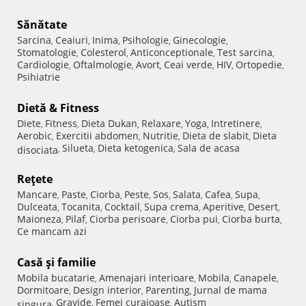
Sănătate
Sarcina
Ceaiuri
Inima
Psihologie
Ginecologie
,
,
,
,
,
Stomatologie
Colesterol
Anticonceptionale
Test sarcina
,
,
,
,
Cardiologie
Oftalmologie
Avort
Ceai verde
HIV
Ortopedie
,
,
,
,
,
,
Psihiatrie
Dietă & Fitness
Diete
Fitness
Dieta Dukan
Relaxare
Yoga
Intretinere
,
,
,
,
,
,
Aerobic
Exercitii abdomen
Nutritie
Dieta de slabit
Dieta
,
,
,
,
Silueta
Dieta ketogenica
Sala de acasa
disociata
,
,
,
Reţete
Mancare
Paste
Ciorba
Peste
Sos
Salata
Cafea
Supa
,
,
,
,
,
,
,
,
Dulceata
Tocanita
Cocktail
Supa crema
Aperitive
Desert
,
,
,
,
,
,
Maioneza
Pilaf
Ciorba perisoare
Ciorba pui
Ciorba burta
,
,
,
,
,
Ce mancam azi
Casă şi familie
Mobila bucatarie
Amenajari interioare
Mobila
Canapele
,
,
,
,
Dormitoare
Design interior
Parenting
Jurnal de mama
,
,
,
Gravide
Femei curajoase
Autism
singura
,
,
,