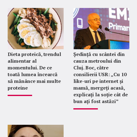
Dieta proteică, trendul
Ședință cu scântei din
alimentar al
cauza metroului din
momentului. De ce
Cluj. Boc, către
toată lumea încearcă
consilierii USR: „Cu 10
să mănânce mai multe
like-uri pe internet și
proteine
mamă, mergeți acasă,
explicați la soție cât de
bun ați fost astăzi”