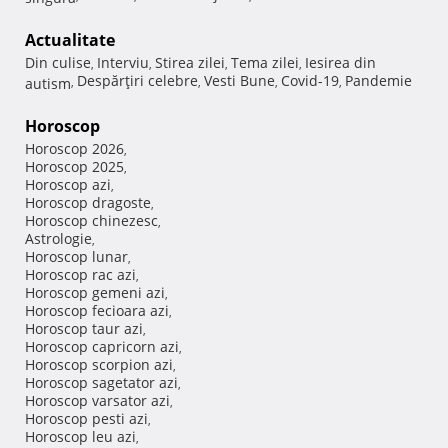
Actualitate
Din culise
Interviu
Stirea zilei
Tema zilei
Iesirea din
,
,
,
,
Despărţiri celebre
Vesti Bune
Covid-19
Pandemie
autism
,
,
,
,
Horoscop
Horoscop 2026
,
Horoscop 2025
,
Horoscop azi
,
Horoscop dragoste
,
Horoscop chinezesc
,
Astrologie
,
Horoscop lunar
,
Horoscop rac azi
,
Horoscop gemeni azi
,
Horoscop fecioara azi
,
Horoscop taur azi
,
Horoscop capricorn azi
,
Horoscop scorpion azi
,
Horoscop sagetator azi
,
Horoscop varsator azi
,
Horoscop pesti azi
,
Horoscop leu azi
,