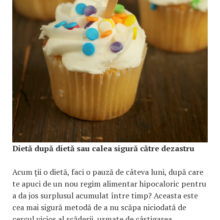
Dietă după dietă sau calea sigură către dezastru
Acum ţii o dietă, faci o pauză de câteva luni, după care
te apuci de un nou regim alimentar hipocaloric pentru
a da jos surplusul acumulat între timp? Aceasta este
cea mai sigură metodă de a nu scăpa niciodată de
cercul vicios al scăderii, urmate de câştigarea