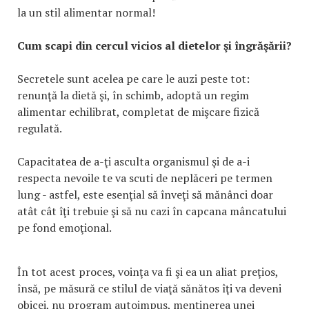
la un stil alimentar normal!
Cum scapi din cercul vicios al dietelor şi îngrăşării?
Secretele sunt acelea pe care le auzi peste tot:
renunţă la dietă şi, în schimb, adoptă un regim
alimentar echilibrat, completat de mişcare fizică
regulată.
Capacitatea de a-ţi asculta organismul şi de a-i
respecta nevoile te va scuti de neplăceri pe termen
lung - astfel, este esenţial să înveţi să mănânci doar
atât cât îţi trebuie şi să nu cazi în capcana mâncatului
pe fond emoţional.
În tot acest proces, voinţa va fi şi ea un aliat preţios,
însă, pe măsură ce stilul de viaţă sănătos îţi va deveni
obicei, nu program autoimpus, menţinerea unei