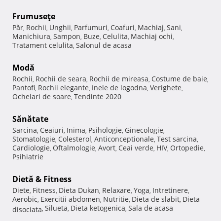
Frumuseţe
Păr
Rochii
Unghii
Parfumuri
Coafuri
Machiaj
Sani
,
,
,
,
,
,
,
Manichiura
Sampon
Buze
Celulita
Machiaj ochi
,
,
,
,
,
Tratament celulita
Salonul de acasa
,
Modă
Rochii
Rochii de seara
Rochii de mireasa
Costume de baie
,
,
,
,
Pantofi
Rochii elegante
Inele de logodna
Verighete
,
,
,
,
Ochelari de soare
Tendinte 2020
,
Sănătate
Sarcina
Ceaiuri
Inima
Psihologie
Ginecologie
,
,
,
,
,
Stomatologie
Colesterol
Anticonceptionale
Test sarcina
,
,
,
,
Cardiologie
Oftalmologie
Avort
Ceai verde
HIV
Ortopedie
,
,
,
,
,
,
Psihiatrie
Dietă & Fitness
Diete
Fitness
Dieta Dukan
Relaxare
Yoga
Intretinere
,
,
,
,
,
,
Aerobic
Exercitii abdomen
Nutritie
Dieta de slabit
Dieta
,
,
,
,
Silueta
Dieta ketogenica
Sala de acasa
disociata
,
,
,