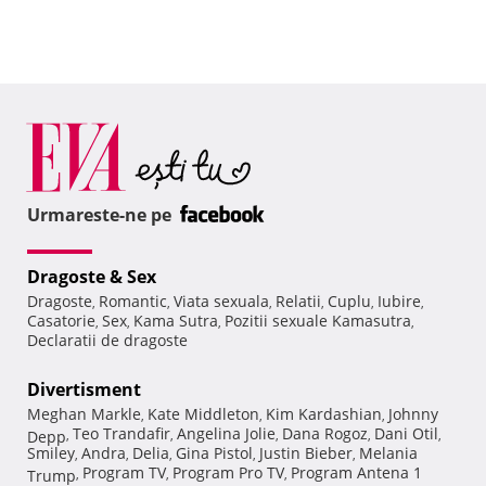
Urmareste-ne pe
Dragoste & Sex
Dragoste
Romantic
Viata sexuala
Relatii
Cuplu
Iubire
,
,
,
,
,
,
Casatorie
Sex
Kama Sutra
Pozitii sexuale Kamasutra
,
,
,
,
Declaratii de dragoste
Divertisment
Meghan Markle
Kate Middleton
Kim Kardashian
Johnny
,
,
,
Teo Trandafir
Angelina Jolie
Dana Rogoz
Dani Otil
Depp
,
,
,
,
,
Smiley
Andra
Delia
Gina Pistol
Justin Bieber
Melania
,
,
,
,
,
Program TV
Program Pro TV
Program Antena 1
Trump
,
,
,