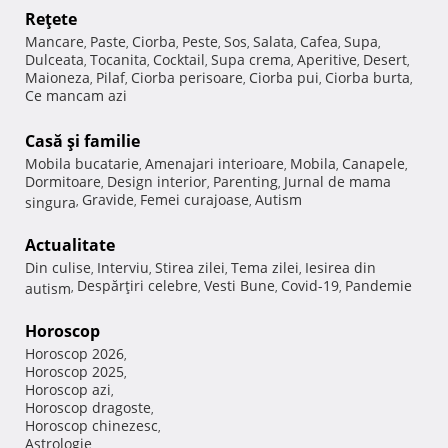
Reţete
Mancare
Paste
Ciorba
Peste
Sos
Salata
Cafea
Supa
,
,
,
,
,
,
,
,
Dulceata
Tocanita
Cocktail
Supa crema
Aperitive
Desert
,
,
,
,
,
,
Maioneza
Pilaf
Ciorba perisoare
Ciorba pui
Ciorba burta
,
,
,
,
,
Ce mancam azi
Casă şi familie
Mobila bucatarie
Amenajari interioare
Mobila
Canapele
,
,
,
,
Dormitoare
Design interior
Parenting
Jurnal de mama
,
,
,
Gravide
Femei curajoase
Autism
singura
,
,
,
Actualitate
Din culise
Interviu
Stirea zilei
Tema zilei
Iesirea din
,
,
,
,
Despărţiri celebre
Vesti Bune
Covid-19
Pandemie
autism
,
,
,
,
Horoscop
Horoscop 2026
,
Horoscop 2025
,
Horoscop azi
,
Horoscop dragoste
,
Horoscop chinezesc
,
Astrologie
,