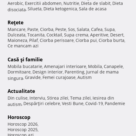
Aerobic
Exercitii abdomen
Nutritie
Dieta de slabit
Dieta
,
,
,
,
Silueta
Dieta ketogenica
Sala de acasa
disociata
,
,
,
Reţete
Mancare
Paste
Ciorba
Peste
Sos
Salata
Cafea
Supa
,
,
,
,
,
,
,
,
Dulceata
Tocanita
Cocktail
Supa crema
Aperitive
Desert
,
,
,
,
,
,
Maioneza
Pilaf
Ciorba perisoare
Ciorba pui
Ciorba burta
,
,
,
,
,
Ce mancam azi
Casă şi familie
Mobila bucatarie
Amenajari interioare
Mobila
Canapele
,
,
,
,
Dormitoare
Design interior
Parenting
Jurnal de mama
,
,
,
Gravide
Femei curajoase
Autism
singura
,
,
,
Actualitate
Din culise
Interviu
Stirea zilei
Tema zilei
Iesirea din
,
,
,
,
Despărţiri celebre
Vesti Bune
Covid-19
Pandemie
autism
,
,
,
,
Horoscop
Horoscop 2026
,
Horoscop 2025
,
Horoscop azi
,