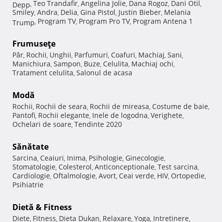
Teo Trandafir
Angelina Jolie
Dana Rogoz
Dani Otil
Depp
,
,
,
,
,
Smiley
Andra
Delia
Gina Pistol
Justin Bieber
Melania
,
,
,
,
,
Program TV
Program Pro TV
Program Antena 1
Trump
,
,
,
Frumuseţe
Păr
Rochii
Unghii
Parfumuri
Coafuri
Machiaj
Sani
,
,
,
,
,
,
,
Manichiura
Sampon
Buze
Celulita
Machiaj ochi
,
,
,
,
,
Tratament celulita
Salonul de acasa
,
Modă
Rochii
Rochii de seara
Rochii de mireasa
Costume de baie
,
,
,
,
Pantofi
Rochii elegante
Inele de logodna
Verighete
,
,
,
,
Ochelari de soare
Tendinte 2020
,
Sănătate
Sarcina
Ceaiuri
Inima
Psihologie
Ginecologie
,
,
,
,
,
Stomatologie
Colesterol
Anticonceptionale
Test sarcina
,
,
,
,
Cardiologie
Oftalmologie
Avort
Ceai verde
HIV
Ortopedie
,
,
,
,
,
,
Psihiatrie
Dietă & Fitness
Diete
Fitness
Dieta Dukan
Relaxare
Yoga
Intretinere
,
,
,
,
,
,