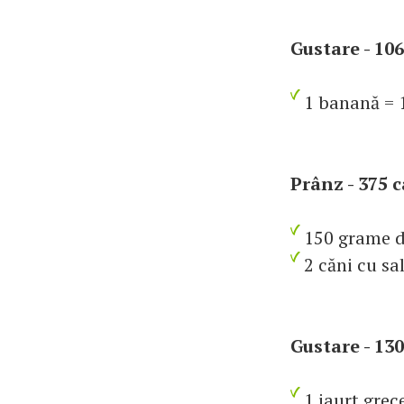
Gustare - 106
1 banană = 1
Prânz - 375 c
150 grame de
2 căni cu sal
Gustare - 130
1 iaurt grece