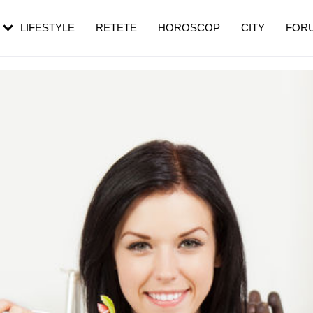
rezești mai des
Cât durează, cum te pregătești și cât
i în vârstă
de dureroasă este investigația
LIFESTYLE
RETETE
HOROSCOP
CITY
FOR