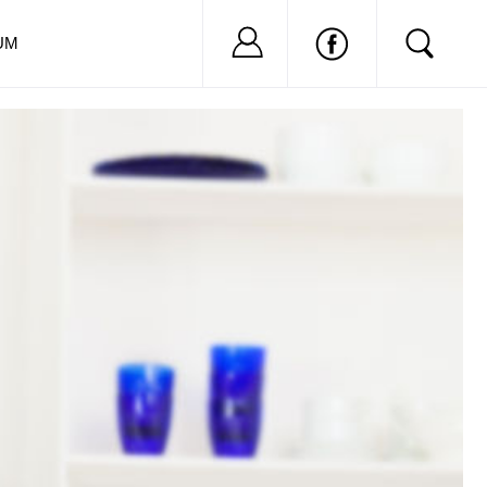
Nu ai cont?
Inregistreaza-
UM