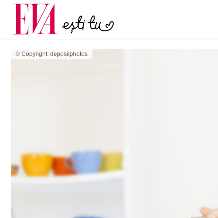
și 60 de ani. De ce te t
Carieră
pe măsură ce înaintez
Actualitate
© Copyright: depositphotos