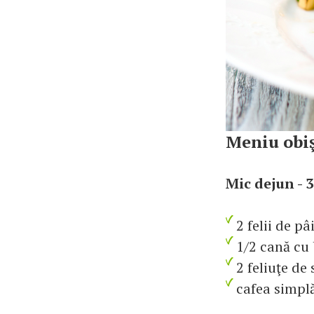
Meniu obiş
Mic dejun - 3
2 felii de pâ
1/2 cană cu 
2 feliuţe de
cafea simplă