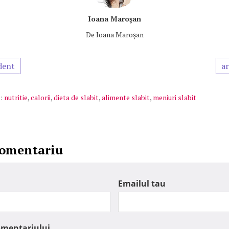
Ioana Maroşan
De
Ioana Maroşan
dent
ar
:
nutritie
,
calorii
,
dieta de slabit
,
alimente slabit
,
meniuri slabit
comentariu
Emailul tau
omentariului