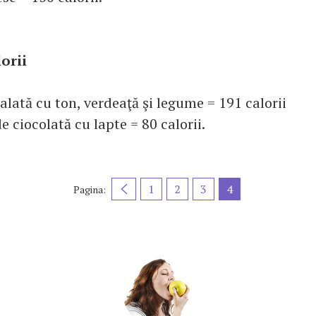
lorii
salată cu ton, verdeaţă şi legume = 191 calorii
de ciocolată cu lapte = 80 calorii.
1
2
3
4
Pagina: