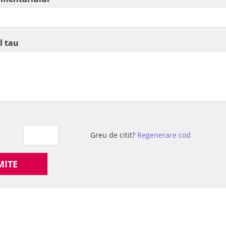
l tau
Greu de citit?
Regenerare cod
MITE