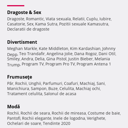
Dragoste & Sex
Dragoste
Romantic
Viata sexuala
Relatii
Cuplu
Iubire
,
,
,
,
,
,
Casatorie
Sex
Kama Sutra
Pozitii sexuale Kamasutra
,
,
,
,
Declaratii de dragoste
Divertisment
Meghan Markle
Kate Middleton
Kim Kardashian
Johnny
,
,
,
Teo Trandafir
Angelina Jolie
Dana Rogoz
Dani Otil
Depp
,
,
,
,
,
Smiley
Andra
Delia
Gina Pistol
Justin Bieber
Melania
,
,
,
,
,
Program TV
Program Pro TV
Program Antena 1
Trump
,
,
,
Frumuseţe
Păr
Rochii
Unghii
Parfumuri
Coafuri
Machiaj
Sani
,
,
,
,
,
,
,
Manichiura
Sampon
Buze
Celulita
Machiaj ochi
,
,
,
,
,
Tratament celulita
Salonul de acasa
,
Modă
Rochii
Rochii de seara
Rochii de mireasa
Costume de baie
,
,
,
,
Pantofi
Rochii elegante
Inele de logodna
Verighete
,
,
,
,
Ochelari de soare
Tendinte 2020
,