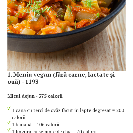
1. Meniu vegan (fără carne, lactate şi
ouă) - 1193
Micul dejun - 375 calorii
1 cană cu terci de ovăz făcut în lapte degresat = 200
calorii
1 banană = 106 calorii
1 lingură cu seminţe de chia = 70 calorii