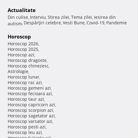
Actualitate
Din culise
Interviu
Stirea zilei
Tema zilei
Iesirea din
,
,
,
,
Despărţiri celebre
Vesti Bune
Covid-19
Pandemie
autism
,
,
,
,
Horoscop
Horoscop 2026
,
Horoscop 2025
,
Horoscop azi
,
Horoscop dragoste
,
Horoscop chinezesc
,
Astrologie
,
Horoscop lunar
,
Horoscop rac azi
,
Horoscop gemeni azi
,
Horoscop fecioara azi
,
Horoscop taur azi
,
Horoscop capricorn azi
,
Horoscop scorpion azi
,
Horoscop sagetator azi
,
Horoscop varsator azi
,
Horoscop pesti azi
,
Horoscop leu azi
,
Horoscop balanta azi