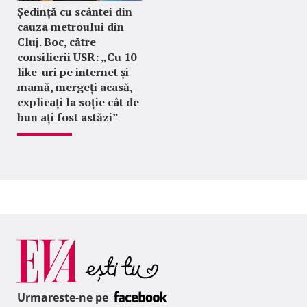
Ședință cu scântei din
cauza metroului din
Cluj. Boc, către
consilierii USR: „Cu 10
like-uri pe internet și
mamă, mergeți acasă,
explicați la soție cât de
bun ați fost astăzi”
Urmareste-ne pe