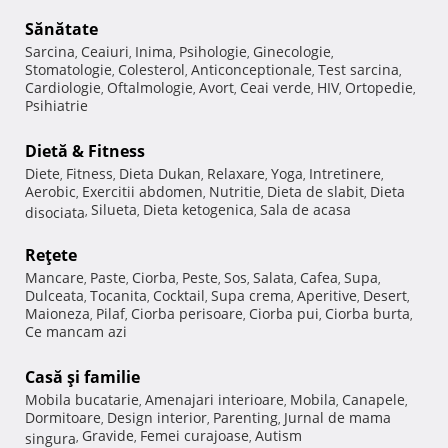
Sănătate
Sarcina
Ceaiuri
Inima
Psihologie
Ginecologie
,
,
,
,
,
Stomatologie
Colesterol
Anticonceptionale
Test sarcina
,
,
,
,
Cardiologie
Oftalmologie
Avort
Ceai verde
HIV
Ortopedie
,
,
,
,
,
,
Psihiatrie
Dietă & Fitness
Diete
Fitness
Dieta Dukan
Relaxare
Yoga
Intretinere
,
,
,
,
,
,
Aerobic
Exercitii abdomen
Nutritie
Dieta de slabit
Dieta
,
,
,
,
Silueta
Dieta ketogenica
Sala de acasa
disociata
,
,
,
Reţete
Mancare
Paste
Ciorba
Peste
Sos
Salata
Cafea
Supa
,
,
,
,
,
,
,
,
Dulceata
Tocanita
Cocktail
Supa crema
Aperitive
Desert
,
,
,
,
,
,
Maioneza
Pilaf
Ciorba perisoare
Ciorba pui
Ciorba burta
,
,
,
,
,
Ce mancam azi
Casă şi familie
Mobila bucatarie
Amenajari interioare
Mobila
Canapele
,
,
,
,
Dormitoare
Design interior
Parenting
Jurnal de mama
,
,
,
Gravide
Femei curajoase
Autism
singura
,
,
,