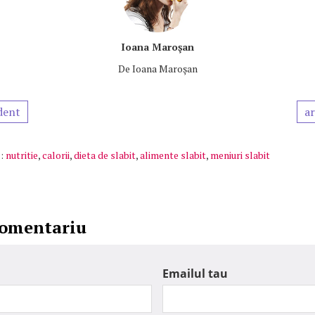
Ioana Maroşan
De
Ioana Maroşan
dent
ar
:
nutritie
,
calorii
,
dieta de slabit
,
alimente slabit
,
meniuri slabit
comentariu
Emailul tau