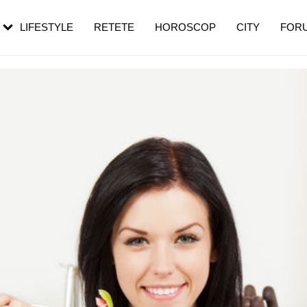
rezești mai des
Cât durează, cum te pregătești și cât
i în vârstă
de dureroasă este investigația
LIFESTYLE
RETETE
HOROSCOP
CITY
FOR