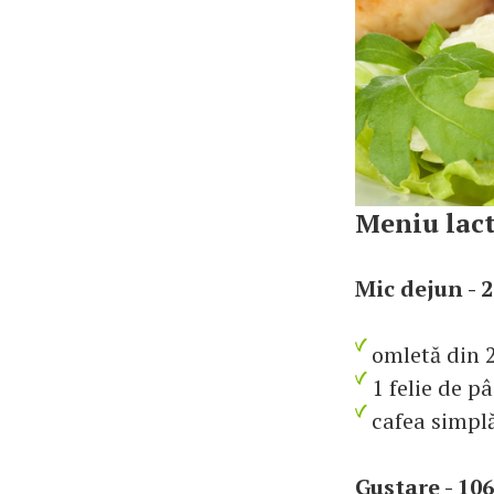
Meniu lact
Mic dejun - 2
omletă din 2
1 felie de pâ
cafea simplă
Gustare - 106