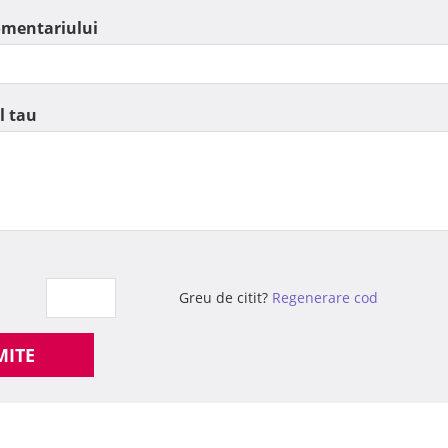
omentariului
l tau
Greu de citit?
Regenerare cod
MITE