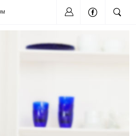
Nu ai cont?
Inregistreaza-
UM