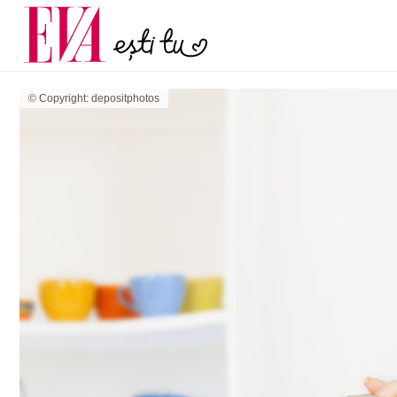
și 60 de ani. De ce te t
Carieră
pe măsură ce înaintez
Actualitate
© Copyright: depositphotos