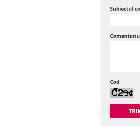
Subiectul c
Comentariu
Cod
TRI