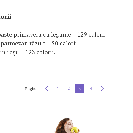
lorii
paste primavera cu legume = 129 calorii
 parmezan răzuit = 50 calorii
in roşu = 123 calorii.
1
2
3
4
Pagina: