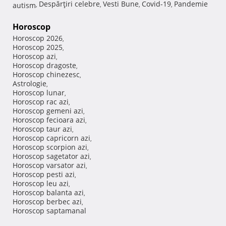
Despărţiri celebre
Vesti Bune
Covid-19
Pandemie
autism
,
,
,
,
Horoscop
Horoscop 2026
,
Horoscop 2025
,
Horoscop azi
,
Horoscop dragoste
,
Horoscop chinezesc
,
Astrologie
,
Horoscop lunar
,
Horoscop rac azi
,
Horoscop gemeni azi
,
Horoscop fecioara azi
,
Horoscop taur azi
,
Horoscop capricorn azi
,
Horoscop scorpion azi
,
Horoscop sagetator azi
,
Horoscop varsator azi
,
Horoscop pesti azi
,
Horoscop leu azi
,
Horoscop balanta azi
,
Horoscop berbec azi
,
Horoscop saptamanal