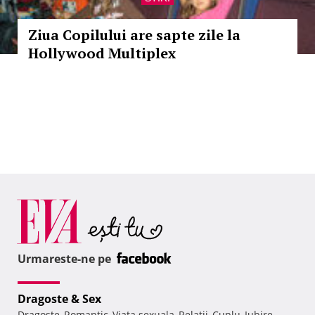
Ziua Copilului are sapte zile la
Hollywood Multiplex
Urmareste-ne pe
Dragoste & Sex
Dragoste
Romantic
Viata sexuala
Relatii
Cuplu
Iubire