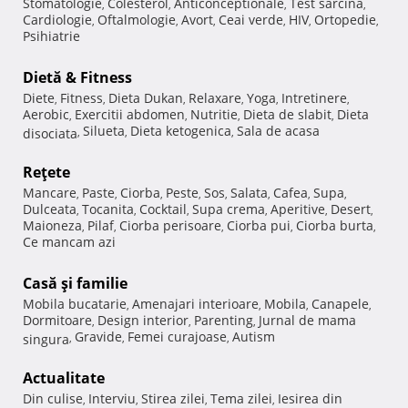
Stomatologie
Colesterol
Anticonceptionale
Test sarcina
,
,
,
,
Cardiologie
Oftalmologie
Avort
Ceai verde
HIV
Ortopedie
,
,
,
,
,
,
Psihiatrie
Dietă & Fitness
Diete
Fitness
Dieta Dukan
Relaxare
Yoga
Intretinere
,
,
,
,
,
,
Aerobic
Exercitii abdomen
Nutritie
Dieta de slabit
Dieta
,
,
,
,
Silueta
Dieta ketogenica
Sala de acasa
disociata
,
,
,
Reţete
Mancare
Paste
Ciorba
Peste
Sos
Salata
Cafea
Supa
,
,
,
,
,
,
,
,
Dulceata
Tocanita
Cocktail
Supa crema
Aperitive
Desert
,
,
,
,
,
,
Maioneza
Pilaf
Ciorba perisoare
Ciorba pui
Ciorba burta
,
,
,
,
,
Ce mancam azi
Casă şi familie
Mobila bucatarie
Amenajari interioare
Mobila
Canapele
,
,
,
,
Dormitoare
Design interior
Parenting
Jurnal de mama
,
,
,
Gravide
Femei curajoase
Autism
singura
,
,
,
Actualitate
Din culise
Interviu
Stirea zilei
Tema zilei
Iesirea din
,
,
,
,