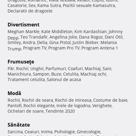
,
,
,
,
,
,
Casatorie
Sex
Kama Sutra
Pozitii sexuale Kamasutra
,
,
,
,
Declaratii de dragoste
Divertisment
Meghan Markle
Kate Middleton
Kim Kardashian
Johnny
,
,
,
Teo Trandafir
Angelina Jolie
Dana Rogoz
Dani Otil
Depp
,
,
,
,
,
Smiley
Andra
Delia
Gina Pistol
Justin Bieber
Melania
,
,
,
,
,
Program TV
Program Pro TV
Program Antena 1
Trump
,
,
,
Frumuseţe
Păr
Rochii
Unghii
Parfumuri
Coafuri
Machiaj
Sani
,
,
,
,
,
,
,
Manichiura
Sampon
Buze
Celulita
Machiaj ochi
,
,
,
,
,
Tratament celulita
Salonul de acasa
,
Modă
Rochii
Rochii de seara
Rochii de mireasa
Costume de baie
,
,
,
,
Pantofi
Rochii elegante
Inele de logodna
Verighete
,
,
,
,
Ochelari de soare
Tendinte 2020
,
Sănătate
Sarcina
Ceaiuri
Inima
Psihologie
Ginecologie
,
,
,
,
,