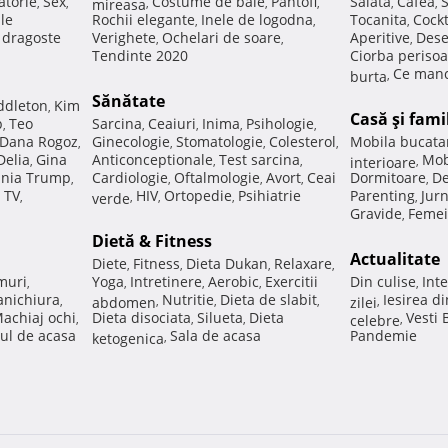
atorie
Sex
Costume de baie
Pantofi
Salata
Cafea
,
,
mireasa
,
,
,
,
,
ale
Rochii elegante
Inele de logodna
Tocanita
Cockt
,
,
,
e dragoste
Verighete
Ochelari de soare
Aperitive
Dese
,
,
,
Tendinte 2020
Ciorba perisoa
Ce manc
burta
,
Sănătate
ddleton
Kim
,
Casă şi fami
p
Teo
Sarcina
Ceaiuri
Inima
Psihologie
,
,
,
,
,
Dana Rogoz
Ginecologie
Stomatologie
Colesterol
Mobila bucata
,
,
,
,
Delia
Gina
Anticonceptionale
Test sarcina
Mob
,
,
,
interioare
,
nia Trump
Cardiologie
Oftalmologie
Avort
Ceai
Dormitoare
De
,
,
,
,
,
 TV
HIV
Ortopedie
Psihiatrie
Parenting
Jur
,
verde
,
,
,
,
Gravide
Femei
,
Dietă & Fitness
Actualitate
Diete
Fitness
Dieta Dukan
Relaxare
,
,
,
,
muri
Yoga
Intretinere
Aerobic
Exercitii
Din culise
Inte
,
,
,
,
,
nichiura
Nutritie
Dieta de slabit
Iesirea d
,
abdomen
,
,
,
zilei
,
achiaj ochi
Dieta disociata
Silueta
Dieta
Vesti
,
,
,
celebre
,
ul de acasa
Sala de acasa
Pandemie
ketogenica
,