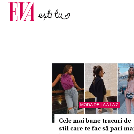
și 60 de ani. De ce te t
Carieră
pe măsură ce înaintez
Actualitate
MODA DE LA A LA Z
Cele mai bune trucuri de
stil care te fac să pari ma