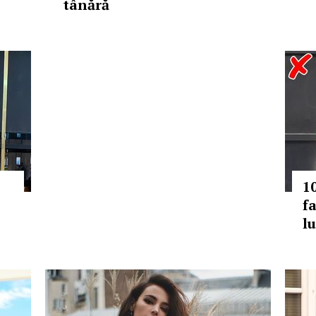
tânără
10
f
l