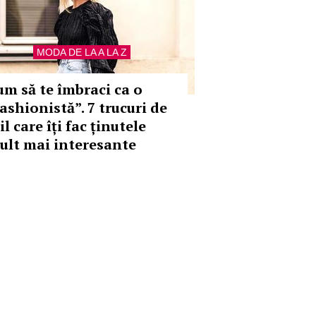
MODA DE LA A LA Z
um să te îmbraci ca o
ashionistă”. 7 trucuri de
il care îți fac ținutele
ult mai interesante