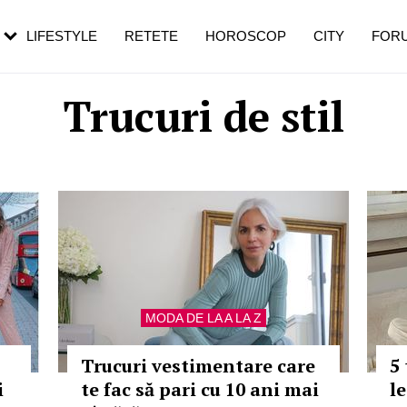
rezești mai des
Cât durează, cum te pregătești și cât
i în vârstă
de dureroasă este investigația
LIFESTYLE
RETETE
HOROSCOP
CITY
FOR
Trucuri de stil
MODA DE LA A LA Z
Trucuri vestimentare care
5 
i
te fac să pari cu 10 ani mai
le