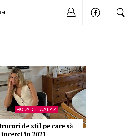
Nu ai cont?
Inregistreaza-
UM
MODA DE LA A LA Z
trucuri de stil pe care să
 încerci în 2021