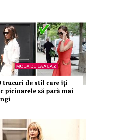
MODA DE LA A LA Z
 trucuri de stil care îți
ac picioarele să pară mai
ungi