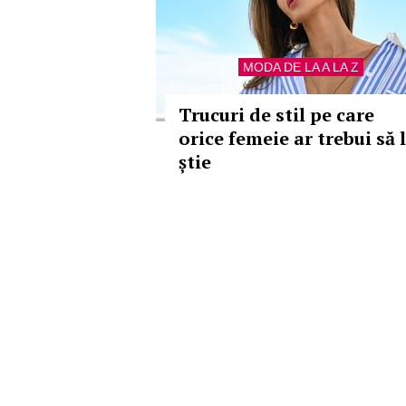
MODA DE LA A LA Z
Trucuri de stil pe care
orice femeie ar trebui să 
știe