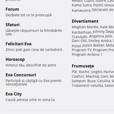
Relatii
Cuplu
Iubire
Cas
,
,
,
Kama Sutra
Pozitii sexu
,
Forum
Declaratii d
Kamasutra
,
Dezbate tot ce te preocupă
Divertisment
Sfaturi
Meghan Markle
Kate Mi
,
Găseşte răspunsuri la întrebările
Johnny Dep
Kardashian
,
tale
Angelina Jolie
Trandafir
,
,
Dani Otil
Smiley
Andra
,
,
,
Felicitari Eva
Justin Bieber
Mela
Pistol
,
,
Zilnic poti gasi ceva de sarbatorit.
Program TV
Program Pro
,
Program Antena 1
Horoscop
Viitorul tău, descifrat de astre
Frumuseţe
Păr
Rochii
Unghii
Parfu
,
,
,
Eva Concursuri
Coafuri
Machiaj
Sani
Ma
,
,
,
Participă şi câştigă cu Eva premii
Sampon
Buze
Celulita
M
,
,
,
senzaţionale
Tratament celulita
Salon
,
Eva City
Caută adrese utile in zona ta