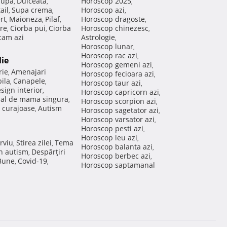
Supa
Dulceata
Horoscop 2025
,
,
,
ail
Supa crema
Horoscop azi
,
,
,
rt
Maioneza
Pilaf
Horoscop dragoste
,
,
,
,
re
Ciorba pui
Ciorba
Horoscop chinezesc
,
,
,
am azi
Astrologie
,
Horoscop lunar
,
Horoscop rac azi
,
lie
Horoscop gemeni azi
,
rie
Amenajari
,
Horoscop fecioara azi
,
ila
Canapele
,
,
Horoscop taur azi
,
sign interior
,
Horoscop capricorn azi
,
nal de mama singura
,
Horoscop scorpion azi
,
 curajoase
Autism
,
Horoscop sagetator azi
,
Horoscop varsator azi
,
Horoscop pesti azi
,
Horoscop leu azi
,
rviu
Stirea zilei
Tema
,
,
Horoscop balanta azi
,
in autism
Despărţiri
,
Horoscop berbec azi
,
 Bune
Covid-19
,
,
Horoscop saptamanal