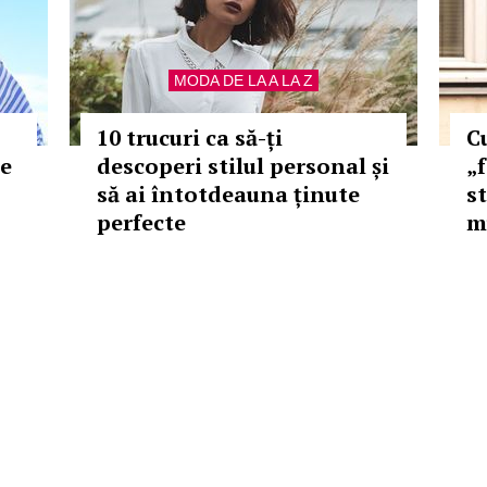
MODA DE LA A LA Z
10 trucuri ca să-ți
C
le
descoperi stilul personal și
„f
să ai întotdeauna ținute
st
perfecte
m