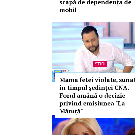
scapă de dependența de
mobil
STIRI
Mama fetei violate, suna
în timpul ședinței CNA.
Forul amână o decizie
privind emisiunea "La
Măruță"