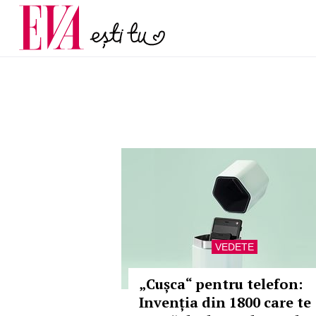
și 60 de ani. De ce te t
Carieră
pe măsură ce înaintez
Actualitate
VEDETE
„Cușca“ pentru telefon:
Invenția din 1800 care te