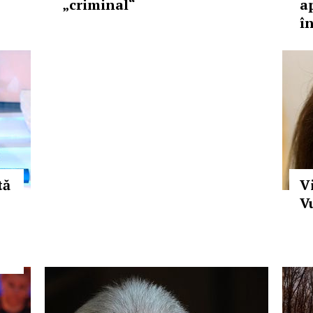
„criminal“
a
î
tă
V
V