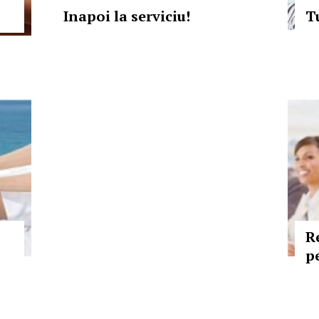
Inapoi la serviciu!
T
R
p