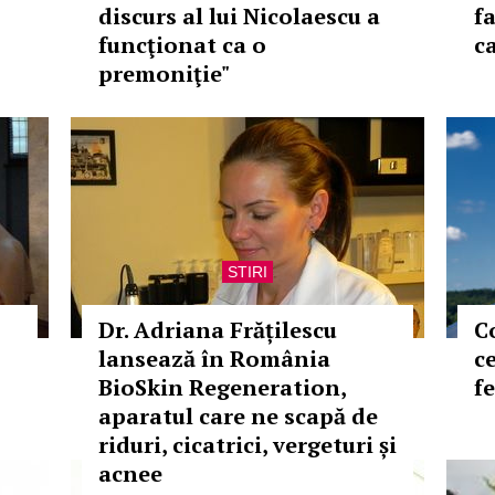
discurs al lui Nicolaescu a
f
funcţionat ca o
c
premoniţie"
STIRI
Dr. Adriana Frățilescu
C
lansează în România
c
BioSkin Regeneration,
f
aparatul care ne scapă de
riduri, cicatrici, vergeturi și
acnee