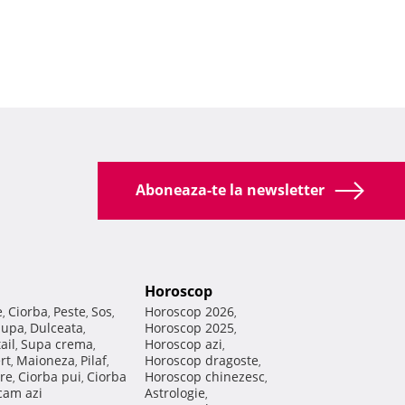
Aboneaza-te la newsletter
Horoscop
e
Ciorba
Peste
Sos
Horoscop 2026
,
,
,
,
,
Supa
Dulceata
Horoscop 2025
,
,
,
ail
Supa crema
Horoscop azi
,
,
,
rt
Maioneza
Pilaf
Horoscop dragoste
,
,
,
,
re
Ciorba pui
Ciorba
Horoscop chinezesc
,
,
,
am azi
Astrologie
,