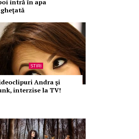
poi intră în apa
ngheţată
STIRI
ideoclipuri Andra şi
unk, interzise la TV!