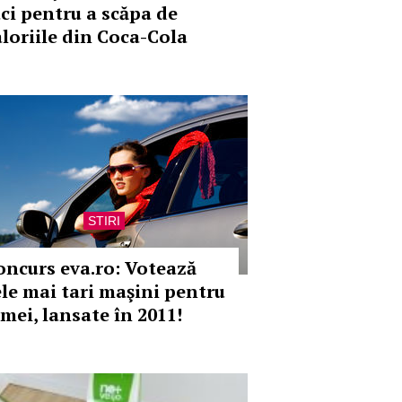
aci pentru a scăpa de
aloriile din Coca-Cola
STIRI
oncurs eva.ro: Votează
ele mai tari maşini pentru
emei, lansate în 2011!