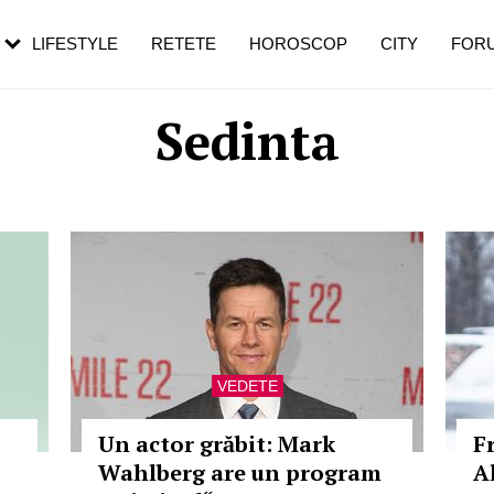
rezești mai des
Cât durează, cum te pregătești și cât
i în vârstă
de dureroasă este investigația
LIFESTYLE
RETETE
HOROSCOP
CITY
FOR
Sedinta
VEDETE
Un actor grăbit: Mark
F
Wahlberg are un program
A