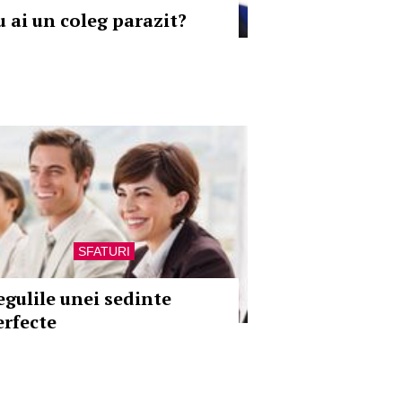
u ai un coleg parazit?
SFATURI
egulile unei sedinte
erfecte