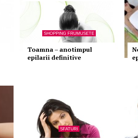
SHOPPING FRUMUSETE
Toamna – anotimpul
N
epilarii definitive
e
SFATURI