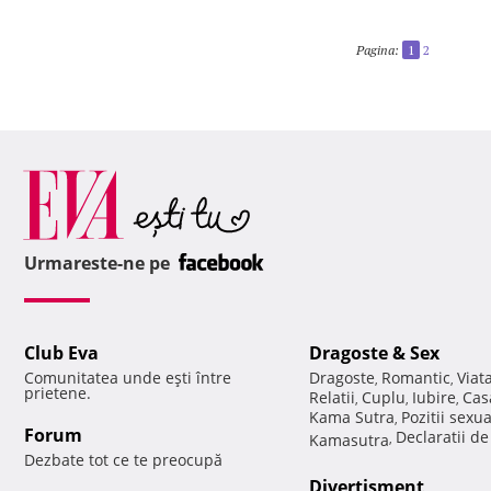
Pagina:
1
2
Urmareste-ne pe
Club Eva
Dragoste & Sex
Comunitatea unde eşti între
Dragoste
Romantic
Viat
,
,
prietene.
Relatii
Cuplu
Iubire
Cas
,
,
,
Kama Sutra
Pozitii sexu
,
Forum
Declaratii d
Kamasutra
,
Dezbate tot ce te preocupă
Divertisment