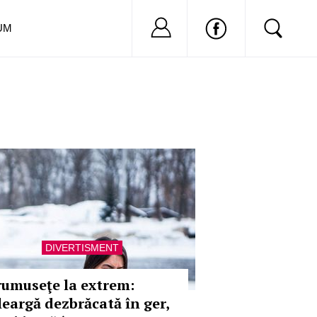
Nu ai cont?
Inregistreaza-
UM
DIVERTISMENT
rumuseţe la extrem:
leargă dezbrăcată în ger,