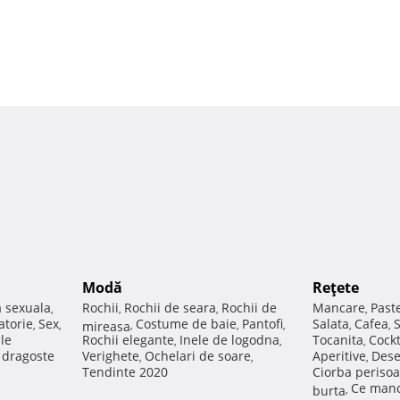
Modă
Reţete
a sexuala
Rochii
Rochii de seara
Rochii de
Mancare
Past
,
,
,
,
atorie
Sex
Costume de baie
Pantofi
Salata
Cafea
,
,
mireasa
,
,
,
,
,
ale
Rochii elegante
Inele de logodna
Tocanita
Cockt
,
,
,
e dragoste
Verighete
Ochelari de soare
Aperitive
Dese
,
,
,
Tendinte 2020
Ciorba perisoa
Ce manc
burta
,