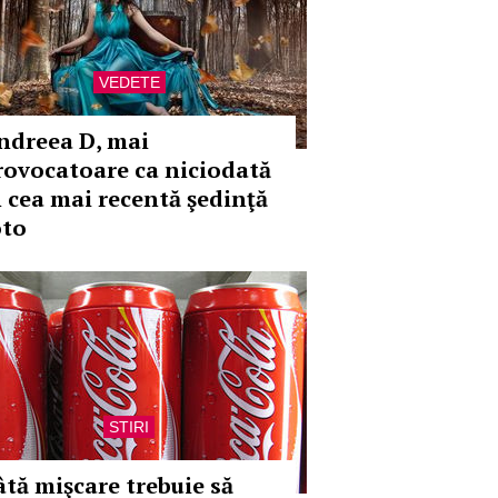
VEDETE
ndreea D, mai
rovocatoare ca niciodată
n cea mai recentă şedinţă
oto
STIRI
âtă mişcare trebuie să