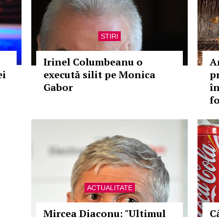
STIRI
Irinel Columbeanu o
A
ei
execută silit pe Monica
p
Gabor
î
f
ACTUALITATE
Mircea Diaconu: "Ultimul
C