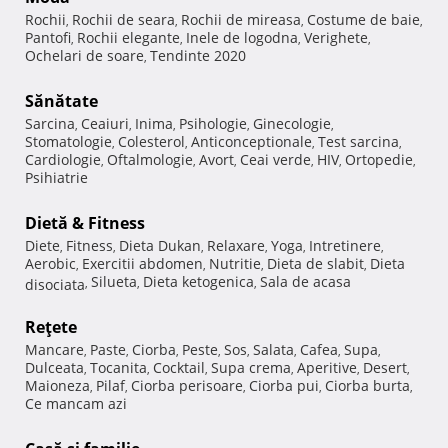
Rochii
Rochii de seara
Rochii de mireasa
Costume de baie
,
,
,
,
Pantofi
Rochii elegante
Inele de logodna
Verighete
,
,
,
,
Ochelari de soare
Tendinte 2020
,
Sănătate
Sarcina
Ceaiuri
Inima
Psihologie
Ginecologie
,
,
,
,
,
Stomatologie
Colesterol
Anticonceptionale
Test sarcina
,
,
,
,
Cardiologie
Oftalmologie
Avort
Ceai verde
HIV
Ortopedie
,
,
,
,
,
,
Psihiatrie
Dietă & Fitness
Diete
Fitness
Dieta Dukan
Relaxare
Yoga
Intretinere
,
,
,
,
,
,
Aerobic
Exercitii abdomen
Nutritie
Dieta de slabit
Dieta
,
,
,
,
Silueta
Dieta ketogenica
Sala de acasa
disociata
,
,
,
Reţete
Mancare
Paste
Ciorba
Peste
Sos
Salata
Cafea
Supa
,
,
,
,
,
,
,
,
Dulceata
Tocanita
Cocktail
Supa crema
Aperitive
Desert
,
,
,
,
,
,
Maioneza
Pilaf
Ciorba perisoare
Ciorba pui
Ciorba burta
,
,
,
,
,
Ce mancam azi