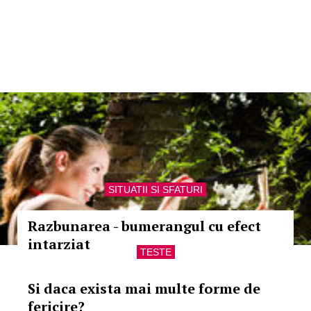
SITUATII SI SFATURI
Razbunarea - bumerangul cu efect
intarziat
TESTE
Si daca exista mai multe forme de
fericire?