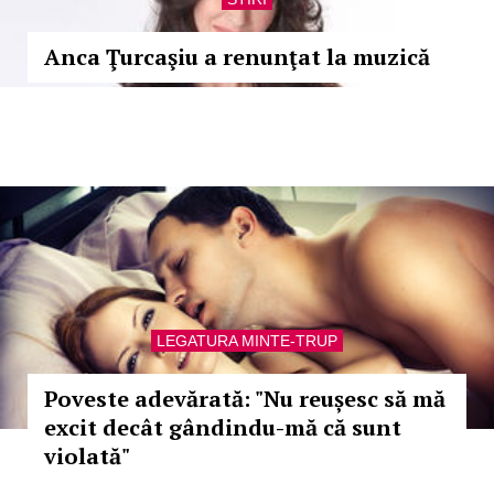
Anca Ţurcaşiu a renunţat la muzică
LEGATURA MINTE-TRUP
Poveste adevărată: "Nu reușesc să mă
excit decât gândindu-mă că sunt
violată"