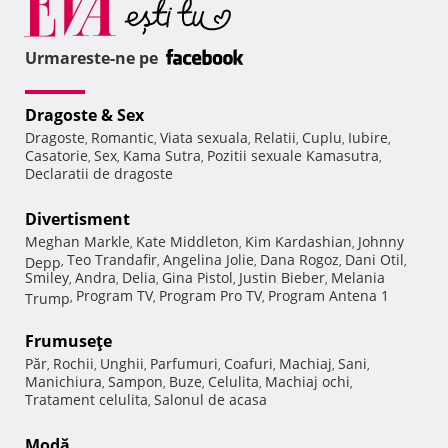
Urmareste-ne pe
Dragoste & Sex
Dragoste
Romantic
Viata sexuala
Relatii
Cuplu
Iubire
,
,
,
,
,
,
Casatorie
Sex
Kama Sutra
Pozitii sexuale Kamasutra
,
,
,
,
Declaratii de dragoste
Divertisment
Meghan Markle
Kate Middleton
Kim Kardashian
Johnny
,
,
,
Teo Trandafir
Angelina Jolie
Dana Rogoz
Dani Otil
Depp
,
,
,
,
,
Smiley
Andra
Delia
Gina Pistol
Justin Bieber
Melania
,
,
,
,
,
Program TV
Program Pro TV
Program Antena 1
Trump
,
,
,
Frumuseţe
Păr
Rochii
Unghii
Parfumuri
Coafuri
Machiaj
Sani
,
,
,
,
,
,
,
Manichiura
Sampon
Buze
Celulita
Machiaj ochi
,
,
,
,
,
Tratament celulita
Salonul de acasa
,
Modă