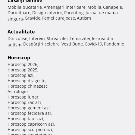
Casă şi familie
Mobila bucatarie
Amenajari interioare
Mobila
Canapele
,
,
,
,
Dormitoare
Design interior
Parenting
Jurnal de mama
,
,
,
Gravide
Femei curajoase
Autism
singura
,
,
,
Actualitate
Din culise
Interviu
Stirea zilei
Tema zilei
Iesirea din
,
,
,
,
Despărţiri celebre
Vesti Bune
Covid-19
Pandemie
autism
,
,
,
,
Horoscop
Horoscop 2026
,
Horoscop 2025
,
Horoscop azi
,
Horoscop dragoste
,
Horoscop chinezesc
,
Astrologie
,
Horoscop lunar
,
Horoscop rac azi
,
Horoscop gemeni azi
,
Horoscop fecioara azi
,
Horoscop taur azi
,
Horoscop capricorn azi
,
Horoscop scorpion azi
,
Horoscop sagetator azi