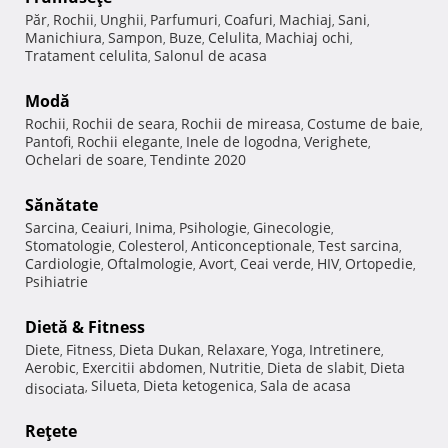
Păr
Rochii
Unghii
Parfumuri
Coafuri
Machiaj
Sani
,
,
,
,
,
,
,
Manichiura
Sampon
Buze
Celulita
Machiaj ochi
,
,
,
,
,
Tratament celulita
Salonul de acasa
,
Modă
Rochii
Rochii de seara
Rochii de mireasa
Costume de baie
,
,
,
,
Pantofi
Rochii elegante
Inele de logodna
Verighete
,
,
,
,
Ochelari de soare
Tendinte 2020
,
Sănătate
Sarcina
Ceaiuri
Inima
Psihologie
Ginecologie
,
,
,
,
,
Stomatologie
Colesterol
Anticonceptionale
Test sarcina
,
,
,
,
Cardiologie
Oftalmologie
Avort
Ceai verde
HIV
Ortopedie
,
,
,
,
,
,
Psihiatrie
Dietă & Fitness
Diete
Fitness
Dieta Dukan
Relaxare
Yoga
Intretinere
,
,
,
,
,
,
Aerobic
Exercitii abdomen
Nutritie
Dieta de slabit
Dieta
,
,
,
,
Silueta
Dieta ketogenica
Sala de acasa
disociata
,
,
,
Reţete