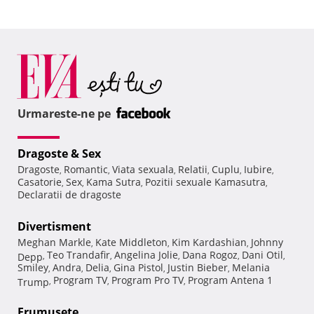
Urmareste-ne pe
Dragoste & Sex
Dragoste
Romantic
Viata sexuala
Relatii
Cuplu
Iubire
,
,
,
,
,
,
Casatorie
Sex
Kama Sutra
Pozitii sexuale Kamasutra
,
,
,
,
Declaratii de dragoste
Divertisment
Meghan Markle
Kate Middleton
Kim Kardashian
Johnny
,
,
,
Teo Trandafir
Angelina Jolie
Dana Rogoz
Dani Otil
Depp
,
,
,
,
,
Smiley
Andra
Delia
Gina Pistol
Justin Bieber
Melania
,
,
,
,
,
Program TV
Program Pro TV
Program Antena 1
Trump
,
,
,
Frumuseţe