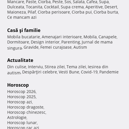
Mancare
Paste
Ciorba
Peste
Sos
Salata
Cafea
Supa
,
,
,
,
,
,
,
,
Dulceata
Tocanita
Cocktail
Supa crema
Aperitive
Desert
,
,
,
,
,
,
Maioneza
Pilaf
Ciorba perisoare
Ciorba pui
Ciorba burta
,
,
,
,
,
Ce mancam azi
Casă şi familie
Mobila bucatarie
Amenajari interioare
Mobila
Canapele
,
,
,
,
Dormitoare
Design interior
Parenting
Jurnal de mama
,
,
,
Gravide
Femei curajoase
Autism
singura
,
,
,
Actualitate
Din culise
Interviu
Stirea zilei
Tema zilei
Iesirea din
,
,
,
,
Despărţiri celebre
Vesti Bune
Covid-19
Pandemie
autism
,
,
,
,
Horoscop
Horoscop 2026
,
Horoscop 2025
,
Horoscop azi
,
Horoscop dragoste
,
Horoscop chinezesc
,
Astrologie
,
Horoscop lunar
,
Horoscop rac azi
,