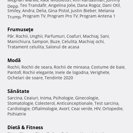
,
,
,
Teo Trandafir
Angelina Jolie
Dana Rogoz
Dani Otil
Depp
,
,
,
,
,
Smiley
Andra
Delia
Gina Pistol
Justin Bieber
Melania
,
,
,
,
,
Program TV
Program Pro TV
Program Antena 1
Trump
,
,
,
Frumuseţe
Păr
Rochii
Unghii
Parfumuri
Coafuri
Machiaj
Sani
,
,
,
,
,
,
,
Manichiura
Sampon
Buze
Celulita
Machiaj ochi
,
,
,
,
,
Tratament celulita
Salonul de acasa
,
Modă
Rochii
Rochii de seara
Rochii de mireasa
Costume de baie
,
,
,
,
Pantofi
Rochii elegante
Inele de logodna
Verighete
,
,
,
,
Ochelari de soare
Tendinte 2020
,
Sănătate
Sarcina
Ceaiuri
Inima
Psihologie
Ginecologie
,
,
,
,
,
Stomatologie
Colesterol
Anticonceptionale
Test sarcina
,
,
,
,
Cardiologie
Oftalmologie
Avort
Ceai verde
HIV
Ortopedie
,
,
,
,
,
,
Psihiatrie
Dietă & Fitness