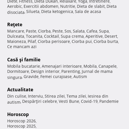
Diete
Fitness
Dieta Dukan
Relaxare
Yoga
Intretinere
,
,
,
,
,
,
Aerobic
Exercitii abdomen
Nutritie
Dieta de slabit
Dieta
,
,
,
,
Silueta
Dieta ketogenica
Sala de acasa
disociata
,
,
,
Reţete
Mancare
Paste
Ciorba
Peste
Sos
Salata
Cafea
Supa
,
,
,
,
,
,
,
,
Dulceata
Tocanita
Cocktail
Supa crema
Aperitive
Desert
,
,
,
,
,
,
Maioneza
Pilaf
Ciorba perisoare
Ciorba pui
Ciorba burta
,
,
,
,
,
Ce mancam azi
Casă şi familie
Mobila bucatarie
Amenajari interioare
Mobila
Canapele
,
,
,
,
Dormitoare
Design interior
Parenting
Jurnal de mama
,
,
,
Gravide
Femei curajoase
Autism
singura
,
,
,
Actualitate
Din culise
Interviu
Stirea zilei
Tema zilei
Iesirea din
,
,
,
,
Despărţiri celebre
Vesti Bune
Covid-19
Pandemie
autism
,
,
,
,
Horoscop
Horoscop 2026
,
Horoscop 2025
,