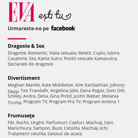
Urmareste-ne pe
Dragoste & Sex
Dragoste
Romantic
Viata sexuala
Relatii
Cuplu
Iubire
,
,
,
,
,
,
Casatorie
Sex
Kama Sutra
Pozitii sexuale Kamasutra
,
,
,
,
Declaratii de dragoste
Divertisment
Meghan Markle
Kate Middleton
Kim Kardashian
Johnny
,
,
,
Teo Trandafir
Angelina Jolie
Dana Rogoz
Dani Otil
Depp
,
,
,
,
,
Smiley
Andra
Delia
Gina Pistol
Justin Bieber
Melania
,
,
,
,
,
Program TV
Program Pro TV
Program Antena 1
Trump
,
,
,
Frumuseţe
Păr
Rochii
Unghii
Parfumuri
Coafuri
Machiaj
Sani
,
,
,
,
,
,
,
Manichiura
Sampon
Buze
Celulita
Machiaj ochi
,
,
,
,
,
Tratament celulita
Salonul de acasa
,