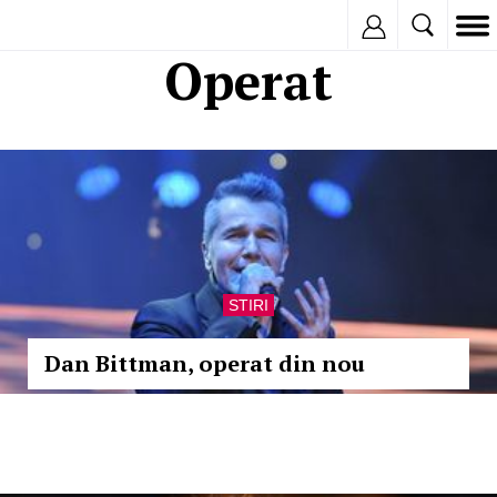
Inregistreaza
Operat
STIRI
Dan Bittman, operat din nou