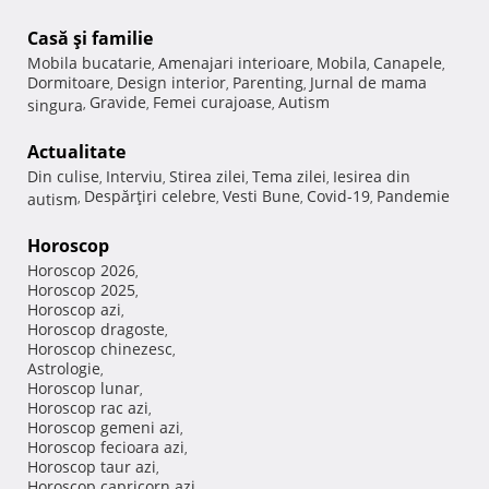
Casă şi familie
Mobila bucatarie
Amenajari interioare
Mobila
Canapele
,
,
,
,
Dormitoare
Design interior
Parenting
Jurnal de mama
,
,
,
Gravide
Femei curajoase
Autism
singura
,
,
,
Actualitate
Din culise
Interviu
Stirea zilei
Tema zilei
Iesirea din
,
,
,
,
Despărţiri celebre
Vesti Bune
Covid-19
Pandemie
autism
,
,
,
,
Horoscop
Horoscop 2026
,
Horoscop 2025
,
Horoscop azi
,
Horoscop dragoste
,
Horoscop chinezesc
,
Astrologie
,
Horoscop lunar
,
Horoscop rac azi
,
Horoscop gemeni azi
,
Horoscop fecioara azi
,
Horoscop taur azi
,
Horoscop capricorn azi
,