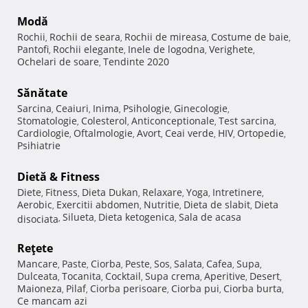
Modă
Rochii
Rochii de seara
Rochii de mireasa
Costume de baie
,
,
,
,
Pantofi
Rochii elegante
Inele de logodna
Verighete
,
,
,
,
Ochelari de soare
Tendinte 2020
,
Sănătate
Sarcina
Ceaiuri
Inima
Psihologie
Ginecologie
,
,
,
,
,
Stomatologie
Colesterol
Anticonceptionale
Test sarcina
,
,
,
,
Cardiologie
Oftalmologie
Avort
Ceai verde
HIV
Ortopedie
,
,
,
,
,
,
Psihiatrie
Dietă & Fitness
Diete
Fitness
Dieta Dukan
Relaxare
Yoga
Intretinere
,
,
,
,
,
,
Aerobic
Exercitii abdomen
Nutritie
Dieta de slabit
Dieta
,
,
,
,
Silueta
Dieta ketogenica
Sala de acasa
disociata
,
,
,
Reţete
Mancare
Paste
Ciorba
Peste
Sos
Salata
Cafea
Supa
,
,
,
,
,
,
,
,
Dulceata
Tocanita
Cocktail
Supa crema
Aperitive
Desert
,
,
,
,
,
,
Maioneza
Pilaf
Ciorba perisoare
Ciorba pui
Ciorba burta
,
,
,
,
,
Ce mancam azi