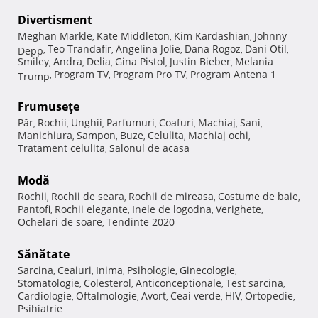
Divertisment
Meghan Markle
Kate Middleton
Kim Kardashian
Johnny
,
,
,
Teo Trandafir
Angelina Jolie
Dana Rogoz
Dani Otil
Depp
,
,
,
,
,
Smiley
Andra
Delia
Gina Pistol
Justin Bieber
Melania
,
,
,
,
,
Program TV
Program Pro TV
Program Antena 1
Trump
,
,
,
Frumuseţe
Păr
Rochii
Unghii
Parfumuri
Coafuri
Machiaj
Sani
,
,
,
,
,
,
,
Manichiura
Sampon
Buze
Celulita
Machiaj ochi
,
,
,
,
,
Tratament celulita
Salonul de acasa
,
Modă
Rochii
Rochii de seara
Rochii de mireasa
Costume de baie
,
,
,
,
Pantofi
Rochii elegante
Inele de logodna
Verighete
,
,
,
,
Ochelari de soare
Tendinte 2020
,
Sănătate
Sarcina
Ceaiuri
Inima
Psihologie
Ginecologie
,
,
,
,
,
Stomatologie
Colesterol
Anticonceptionale
Test sarcina
,
,
,
,
Cardiologie
Oftalmologie
Avort
Ceai verde
HIV
Ortopedie
,
,
,
,
,
,
Psihiatrie