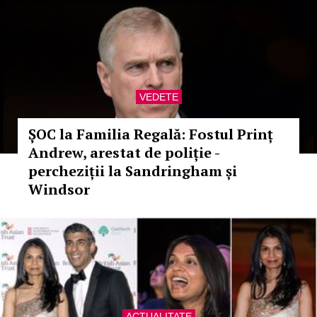
VEDETE
ȘOC la Familia Regală: Fostul Prinț
Andrew, arestat de poliție -
percheziții la Sandringham și
Windsor
ACTUALITATE