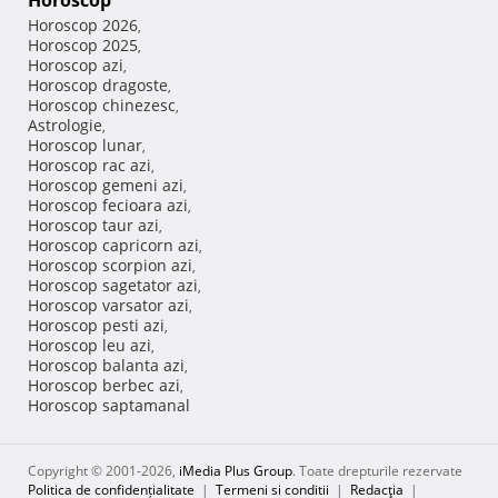
Horoscop
Horoscop 2026
,
Horoscop 2025
,
Horoscop azi
,
Horoscop dragoste
,
Horoscop chinezesc
,
Astrologie
,
Horoscop lunar
,
Horoscop rac azi
,
Horoscop gemeni azi
,
Horoscop fecioara azi
,
Horoscop taur azi
,
Horoscop capricorn azi
,
Horoscop scorpion azi
,
Horoscop sagetator azi
,
Horoscop varsator azi
,
Horoscop pesti azi
,
Horoscop leu azi
,
Horoscop balanta azi
,
Horoscop berbec azi
,
Horoscop saptamanal
Copyright © 2001-2026,
iMedia Plus Group
. Toate drepturile rezervate
Politica de confidențialitate
|
Termeni si conditii
|
Redacţia
|