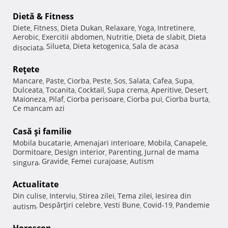
Dietă & Fitness
Diete
Fitness
Dieta Dukan
Relaxare
Yoga
Intretinere
,
,
,
,
,
,
Aerobic
Exercitii abdomen
Nutritie
Dieta de slabit
Dieta
,
,
,
,
Silueta
Dieta ketogenica
Sala de acasa
disociata
,
,
,
Reţete
Mancare
Paste
Ciorba
Peste
Sos
Salata
Cafea
Supa
,
,
,
,
,
,
,
,
Dulceata
Tocanita
Cocktail
Supa crema
Aperitive
Desert
,
,
,
,
,
,
Maioneza
Pilaf
Ciorba perisoare
Ciorba pui
Ciorba burta
,
,
,
,
,
Ce mancam azi
Casă şi familie
Mobila bucatarie
Amenajari interioare
Mobila
Canapele
,
,
,
,
Dormitoare
Design interior
Parenting
Jurnal de mama
,
,
,
Gravide
Femei curajoase
Autism
singura
,
,
,
Actualitate
Din culise
Interviu
Stirea zilei
Tema zilei
Iesirea din
,
,
,
,
Despărţiri celebre
Vesti Bune
Covid-19
Pandemie
autism
,
,
,
,