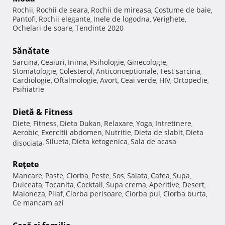
Rochii
Rochii de seara
Rochii de mireasa
Costume de baie
,
,
,
,
Pantofi
Rochii elegante
Inele de logodna
Verighete
,
,
,
,
Ochelari de soare
Tendinte 2020
,
Sănătate
Sarcina
Ceaiuri
Inima
Psihologie
Ginecologie
,
,
,
,
,
Stomatologie
Colesterol
Anticonceptionale
Test sarcina
,
,
,
,
Cardiologie
Oftalmologie
Avort
Ceai verde
HIV
Ortopedie
,
,
,
,
,
,
Psihiatrie
Dietă & Fitness
Diete
Fitness
Dieta Dukan
Relaxare
Yoga
Intretinere
,
,
,
,
,
,
Aerobic
Exercitii abdomen
Nutritie
Dieta de slabit
Dieta
,
,
,
,
Silueta
Dieta ketogenica
Sala de acasa
disociata
,
,
,
Reţete
Mancare
Paste
Ciorba
Peste
Sos
Salata
Cafea
Supa
,
,
,
,
,
,
,
,
Dulceata
Tocanita
Cocktail
Supa crema
Aperitive
Desert
,
,
,
,
,
,
Maioneza
Pilaf
Ciorba perisoare
Ciorba pui
Ciorba burta
,
,
,
,
,
Ce mancam azi