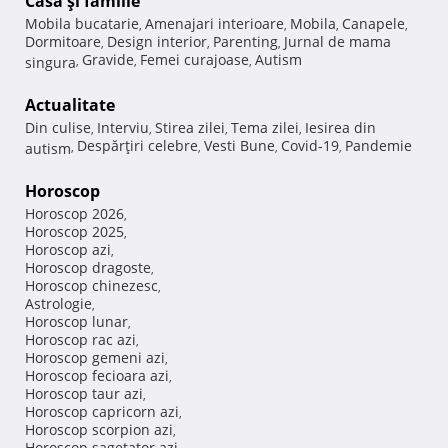
Casă şi familie
Mobila bucatarie
Amenajari interioare
Mobila
Canapele
,
,
,
,
Dormitoare
Design interior
Parenting
Jurnal de mama
,
,
,
Gravide
Femei curajoase
Autism
singura
,
,
,
Actualitate
Din culise
Interviu
Stirea zilei
Tema zilei
Iesirea din
,
,
,
,
Despărţiri celebre
Vesti Bune
Covid-19
Pandemie
autism
,
,
,
,
Horoscop
Horoscop 2026
,
Horoscop 2025
,
Horoscop azi
,
Horoscop dragoste
,
Horoscop chinezesc
,
Astrologie
,
Horoscop lunar
,
Horoscop rac azi
,
Horoscop gemeni azi
,
Horoscop fecioara azi
,
Horoscop taur azi
,
Horoscop capricorn azi
,
Horoscop scorpion azi
,
Horoscop sagetator azi