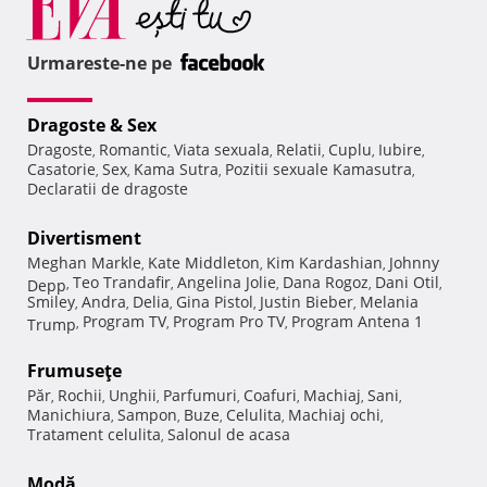
Urmareste-ne pe
Dragoste & Sex
Dragoste
Romantic
Viata sexuala
Relatii
Cuplu
Iubire
,
,
,
,
,
,
Casatorie
Sex
Kama Sutra
Pozitii sexuale Kamasutra
,
,
,
,
Declaratii de dragoste
Divertisment
Meghan Markle
Kate Middleton
Kim Kardashian
Johnny
,
,
,
Teo Trandafir
Angelina Jolie
Dana Rogoz
Dani Otil
Depp
,
,
,
,
,
Smiley
Andra
Delia
Gina Pistol
Justin Bieber
Melania
,
,
,
,
,
Program TV
Program Pro TV
Program Antena 1
Trump
,
,
,
Frumuseţe
Păr
Rochii
Unghii
Parfumuri
Coafuri
Machiaj
Sani
,
,
,
,
,
,
,
Manichiura
Sampon
Buze
Celulita
Machiaj ochi
,
,
,
,
,
Tratament celulita
Salonul de acasa
,
Modă