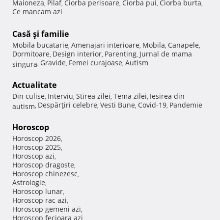
Maioneza
Pilaf
Ciorba perisoare
Ciorba pui
Ciorba burta
,
,
,
,
,
Ce mancam azi
Casă şi familie
Mobila bucatarie
Amenajari interioare
Mobila
Canapele
,
,
,
,
Dormitoare
Design interior
Parenting
Jurnal de mama
,
,
,
Gravide
Femei curajoase
Autism
singura
,
,
,
Actualitate
Din culise
Interviu
Stirea zilei
Tema zilei
Iesirea din
,
,
,
,
Despărţiri celebre
Vesti Bune
Covid-19
Pandemie
autism
,
,
,
,
Horoscop
Horoscop 2026
,
Horoscop 2025
,
Horoscop azi
,
Horoscop dragoste
,
Horoscop chinezesc
,
Astrologie
,
Horoscop lunar
,
Horoscop rac azi
,
Horoscop gemeni azi
,
Horoscop fecioara azi
,