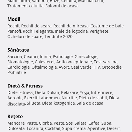
Manichiura
Sampon
Buze
Celulita
Machiaj ochi
,
,
,
,
,
Tratament celulita
Salonul de acasa
,
Modă
Rochii
Rochii de seara
Rochii de mireasa
Costume de baie
,
,
,
,
Pantofi
Rochii elegante
Inele de logodna
Verighete
,
,
,
,
Ochelari de soare
Tendinte 2020
,
Sănătate
Sarcina
Ceaiuri
Inima
Psihologie
Ginecologie
,
,
,
,
,
Stomatologie
Colesterol
Anticonceptionale
Test sarcina
,
,
,
,
Cardiologie
Oftalmologie
Avort
Ceai verde
HIV
Ortopedie
,
,
,
,
,
,
Psihiatrie
Dietă & Fitness
Diete
Fitness
Dieta Dukan
Relaxare
Yoga
Intretinere
,
,
,
,
,
,
Aerobic
Exercitii abdomen
Nutritie
Dieta de slabit
Dieta
,
,
,
,
Silueta
Dieta ketogenica
Sala de acasa
disociata
,
,
,
Reţete
Mancare
Paste
Ciorba
Peste
Sos
Salata
Cafea
Supa
,
,
,
,
,
,
,
,
Dulceata
Tocanita
Cocktail
Supa crema
Aperitive
Desert
,
,
,
,
,
,