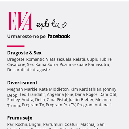
Urmareste-ne pe
Dragoste & Sex
Dragoste
Romantic
Viata sexuala
Relatii
Cuplu
Iubire
,
,
,
,
,
,
Casatorie
Sex
Kama Sutra
Pozitii sexuale Kamasutra
,
,
,
,
Declaratii de dragoste
Divertisment
Meghan Markle
Kate Middleton
Kim Kardashian
Johnny
,
,
,
Teo Trandafir
Angelina Jolie
Dana Rogoz
Dani Otil
Depp
,
,
,
,
,
Smiley
Andra
Delia
Gina Pistol
Justin Bieber
Melania
,
,
,
,
,
Program TV
Program Pro TV
Program Antena 1
Trump
,
,
,
Frumuseţe
Păr
Rochii
Unghii
Parfumuri
Coafuri
Machiaj
Sani
,
,
,
,
,
,
,