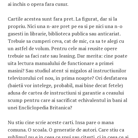
ai inchis o opera fara cusur.
Cartile acestea sunt fara pret. La figurat, dar si la
propriu. Nici una n-are pret pe ea si pe nici una n-o
gasesti in librarie, biblioteca publica sau anticariat.
Trebuie sa cumperi ceva, cat de mic, ca sa te alegi cu
un astfel de volum. Pentru cele mai reusite opere
trebuie sa faci rate sau leasing. Dar merita: cine poate
uita lectura manualului de functionare a primei
masini? Sau studiul atent si migalos al instructiunilor
televizorului cel nou, in prima noapte? Ori desfatarea
(baietii vor intelege, probabil, mai bine decat fetele)
adusa de cartea de instructiuni si garantie a ceasului
scump pentru care ai sacrificat echivalentul in bani al
unei Encliclopedia Britanica?
Nu stiu cine scrie aceste carti. Insa pare o mana
comuna. O scoala. O generatie de autori. Care stiu ca
sublimul nu e in ceea ce spui sau citesti, ci in ceea ce ai.