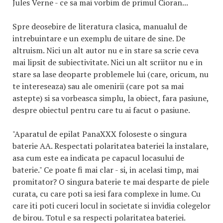
Jules Verne - ce sa mai vorbim de primul Cioran...
Spre deosebire de literatura clasica, manualul de
intrebuintare e un exemplu de uitare de sine. De
altruism. Nici un alt autor nu e in stare sa scrie ceva
mai lipsit de subiectivitate. Nici un alt scriitor nu e in
stare sa lase deoparte problemele lui (care, oricum, nu
te intereseaza) sau ale omenirii (care pot sa mai
astepte) si sa vorbeasca simplu, la obiect, fara pasiune,
despre obiectul pentru care tu ai facut o pasiune.
"Aparatul de epilat PanaXXX foloseste o singura
baterie AA. Respectati polaritatea bateriei la instalare,
asa cum este ea indicata pe capacul locasului de
baterie." Ce poate fi mai clar - si, in acelasi timp, mai
promitator? O singura baterie te mai desparte de piele
curata, cu care poti sa iesi fara complexe in lume. Cu
care iti poti cuceri locul in societate si invidia colegelor
de birou. Totul e sa respecti polaritatea bateriei.