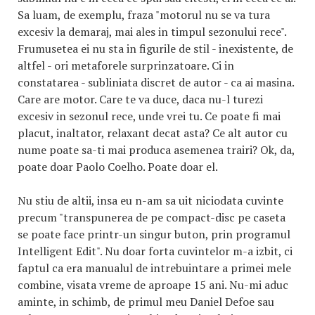
Sa luam, de exemplu, fraza "motorul nu se va tura
excesiv la demaraj, mai ales in timpul sezonului rece".
Frumusetea ei nu sta in figurile de stil - inexistente, de
altfel - ori metaforele surprinzatoare. Ci in
constatarea - subliniata discret de autor - ca ai masina.
Care are motor. Care te va duce, daca nu-l turezi
excesiv in sezonul rece, unde vrei tu. Ce poate fi mai
placut, inaltator, relaxant decat asta? Ce alt autor cu
nume poate sa-ti mai produca asemenea trairi? Ok, da,
poate doar Paolo Coelho. Poate doar el.
Nu stiu de altii, insa eu n-am sa uit niciodata cuvinte
precum "transpunerea de pe compact-disc pe caseta
se poate face printr-un singur buton, prin programul
Intelligent Edit". Nu doar forta cuvintelor m-a izbit, ci
faptul ca era manualul de intrebuintare a primei mele
combine, visata vreme de aproape 15 ani. Nu-mi aduc
aminte, in schimb, de primul meu Daniel Defoe sau