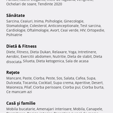
Ochelari de soare
Tendinte 2020
,
Sănătate
Sarcina
Ceaiuri
Inima
Psihologie
Ginecologie
,
,
,
,
,
Stomatologie
Colesterol
Anticonceptionale
Test sarcina
,
,
,
,
Cardiologie
Oftalmologie
Avort
Ceai verde
HIV
Ortopedie
,
,
,
,
,
,
Psihiatrie
Dietă & Fitness
Diete
Fitness
Dieta Dukan
Relaxare
Yoga
Intretinere
,
,
,
,
,
,
Aerobic
Exercitii abdomen
Nutritie
Dieta de slabit
Dieta
,
,
,
,
Silueta
Dieta ketogenica
Sala de acasa
disociata
,
,
,
Reţete
Mancare
Paste
Ciorba
Peste
Sos
Salata
Cafea
Supa
,
,
,
,
,
,
,
,
Dulceata
Tocanita
Cocktail
Supa crema
Aperitive
Desert
,
,
,
,
,
,
Maioneza
Pilaf
Ciorba perisoare
Ciorba pui
Ciorba burta
,
,
,
,
,
Ce mancam azi
Casă şi familie
Mobila bucatarie
Amenajari interioare
Mobila
Canapele
,
,
,
,