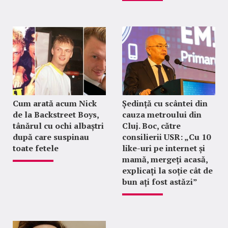
Cum arată acum Nick
Ședință cu scântei din
de la Backstreet Boys,
cauza metroului din
tânărul cu ochi albaștri
Cluj. Boc, către
după care suspinau
consilierii USR: „Cu 10
toate fetele
like-uri pe internet și
mamă, mergeți acasă,
explicați la soție cât de
bun ați fost astăzi”