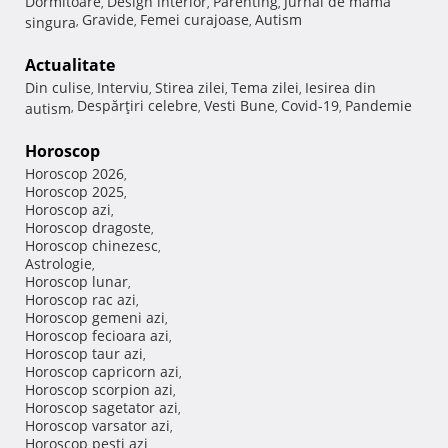
Dormitoare
Design interior
Parenting
Jurnal de mama
,
,
,
Gravide
Femei curajoase
Autism
singura
,
,
,
Actualitate
Din culise
Interviu
Stirea zilei
Tema zilei
Iesirea din
,
,
,
,
Despărţiri celebre
Vesti Bune
Covid-19
Pandemie
autism
,
,
,
,
Horoscop
Horoscop 2026
,
Horoscop 2025
,
Horoscop azi
,
Horoscop dragoste
,
Horoscop chinezesc
,
Astrologie
,
Horoscop lunar
,
Horoscop rac azi
,
Horoscop gemeni azi
,
Horoscop fecioara azi
,
Horoscop taur azi
,
Horoscop capricorn azi
,
Horoscop scorpion azi
,
Horoscop sagetator azi
,
Horoscop varsator azi
,
Horoscop pesti azi
,