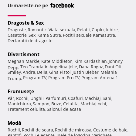
Urmareste-ne pe
Dragoste & Sex
Dragoste
Romantic
Viata sexuala
Relatii
Cuplu
Iubire
,
,
,
,
,
,
Casatorie
Sex
Kama Sutra
Pozitii sexuale Kamasutra
,
,
,
,
Declaratii de dragoste
Divertisment
Meghan Markle
Kate Middleton
Kim Kardashian
Johnny
,
,
,
Teo Trandafir
Angelina Jolie
Dana Rogoz
Dani Otil
Depp
,
,
,
,
,
Smiley
Andra
Delia
Gina Pistol
Justin Bieber
Melania
,
,
,
,
,
Program TV
Program Pro TV
Program Antena 1
Trump
,
,
,
Frumuseţe
Păr
Rochii
Unghii
Parfumuri
Coafuri
Machiaj
Sani
,
,
,
,
,
,
,
Manichiura
Sampon
Buze
Celulita
Machiaj ochi
,
,
,
,
,
Tratament celulita
Salonul de acasa
,
Modă
Rochii
Rochii de seara
Rochii de mireasa
Costume de baie
,
,
,
,
Pantofi
Rochii elegante
Inele de logodna
Verighete
,
,
,
,