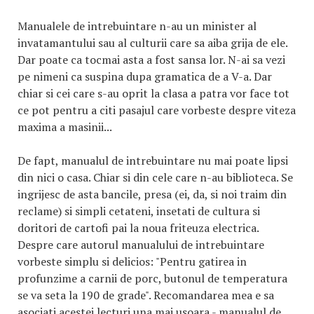
Manualele de intrebuintare n-au un minister al
invatamantului sau al culturii care sa aiba grija de ele.
Dar poate ca tocmai asta a fost sansa lor. N-ai sa vezi
pe nimeni ca suspina dupa gramatica de a V-a. Dar
chiar si cei care s-au oprit la clasa a patra vor face tot
ce pot pentru a citi pasajul care vorbeste despre viteza
maxima a masinii...
De fapt, manualul de intrebuintare nu mai poate lipsi
din nici o casa. Chiar si din cele care n-au biblioteca. Se
ingrijesc de asta bancile, presa (ei, da, si noi traim din
reclame) si simpli cetateni, insetati de cultura si
doritori de cartofi pai la noua friteuza electrica.
Despre care autorul manualului de intrebuintare
vorbeste simplu si delicios: "Pentru gatirea in
profunzime a carnii de porc, butonul de temperatura
se va seta la 190 de grade". Recomandarea mea e sa
asociati acestei lecturi una mai usoara - manualul de