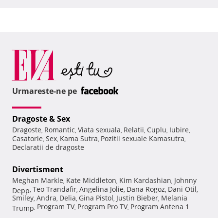
Urmareste-ne pe
Dragoste & Sex
Dragoste
Romantic
Viata sexuala
Relatii
Cuplu
Iubire
,
,
,
,
,
,
Casatorie
Sex
Kama Sutra
Pozitii sexuale Kamasutra
,
,
,
,
Declaratii de dragoste
Divertisment
Meghan Markle
Kate Middleton
Kim Kardashian
Johnny
,
,
,
Teo Trandafir
Angelina Jolie
Dana Rogoz
Dani Otil
Depp
,
,
,
,
,
Smiley
Andra
Delia
Gina Pistol
Justin Bieber
Melania
,
,
,
,
,
Program TV
Program Pro TV
Program Antena 1
Trump
,
,
,