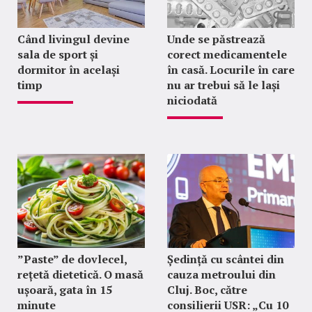
Când livingul devine
Unde se păstrează
sala de sport și
corect medicamentele
dormitor în același
în casă. Locurile în care
timp
nu ar trebui să le lași
niciodată
”Paste” de dovlecel,
Ședință cu scântei din
rețetă dietetică. O masă
cauza metroului din
ușoară, gata în 15
Cluj. Boc, către
minute
consilierii USR: „Cu 10