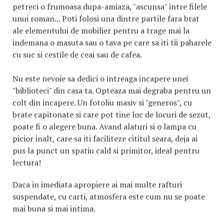
petreci o frumoasa dupa-amiaza, "ascunsa" intre filele
unui roman... Poti folosi una dintre partile fara brat
ale elementului de mobilier pentru a trage mai la
indemana o masuta sau o tava pe care sa iti tii paharele
cu suc si cestile de ceai sau de cafea.
Nu este nevoie sa dedici o intreaga incapere unei
"biblioteci" din casa ta. Opteaza mai degraba pentru un
colt din incapere. Un fotoliu masiv si "generos", cu
brate capitonate si care pot tine loc de locuri de sezut,
poate fi o alegere buna. Avand alaturi si o lampa cu
picior inalt, care sa iti faciliteze cititul seara, deja ai
pus la punct un spatiu cald si primitor, ideal pentru
lectura!
Daca in imediata apropiere ai mai multe rafturi
suspendate, cu carti, atmosfera este cum nu se poate
mai buna si mai intima.