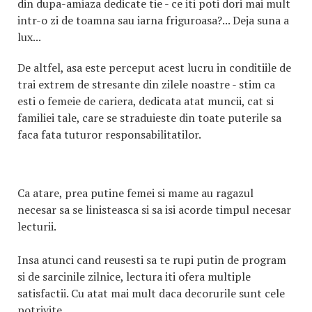
din dupa-amiaza dedicate tie - ce iti poti dori mai mult
intr-o zi de toamna sau iarna friguroasa?... Deja suna a
lux...
De altfel, asa este perceput acest lucru in conditiile de
trai extrem de stresante din zilele noastre - stim ca
esti o femeie de cariera, dedicata atat muncii, cat si
familiei tale, care se straduieste din toate puterile sa
faca fata tuturor responsabilitatilor.
Ca atare, prea putine femei si mame au ragazul
necesar sa se linisteasca si sa isi acorde timpul necesar
lecturii.
Insa atunci cand reusesti sa te rupi putin de program
si de sarcinile zilnice, lectura iti ofera multiple
satisfactii. Cu atat mai mult daca decorurile sunt cele
potrivite...