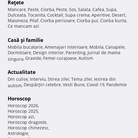
Reţete
Mancare
Paste
Ciorba
Peste
Sos
Salata
Cafea
Supa
,
,
,
,
,
,
,
,
Dulceata
Tocanita
Cocktail
Supa crema
Aperitive
Desert
,
,
,
,
,
,
Maioneza
Pilaf
Ciorba perisoare
Ciorba pui
Ciorba burta
,
,
,
,
,
Ce mancam azi
Casă şi familie
Mobila bucatarie
Amenajari interioare
Mobila
Canapele
,
,
,
,
Dormitoare
Design interior
Parenting
Jurnal de mama
,
,
,
Gravide
Femei curajoase
Autism
singura
,
,
,
Actualitate
Din culise
Interviu
Stirea zilei
Tema zilei
Iesirea din
,
,
,
,
Despărţiri celebre
Vesti Bune
Covid-19
Pandemie
autism
,
,
,
,
Horoscop
Horoscop 2026
,
Horoscop 2025
,
Horoscop azi
,
Horoscop dragoste
,
Horoscop chinezesc
,
Astrologie
,