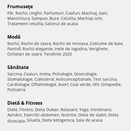
Frumuseţe
Păr
Rochii
Unghii
Parfumuri
Coafuri
Machiaj
Sani
,
,
,
,
,
,
,
Manichiura
Sampon
Buze
Celulita
Machiaj ochi
,
,
,
,
,
Tratament celulita
Salonul de acasa
,
Modă
Rochii
Rochii de seara
Rochii de mireasa
Costume de baie
,
,
,
,
Pantofi
Rochii elegante
Inele de logodna
Verighete
,
,
,
,
Ochelari de soare
Tendinte 2020
,
Sănătate
Sarcina
Ceaiuri
Inima
Psihologie
Ginecologie
,
,
,
,
,
Stomatologie
Colesterol
Anticonceptionale
Test sarcina
,
,
,
,
Cardiologie
Oftalmologie
Avort
Ceai verde
HIV
Ortopedie
,
,
,
,
,
,
Psihiatrie
Dietă & Fitness
Diete
Fitness
Dieta Dukan
Relaxare
Yoga
Intretinere
,
,
,
,
,
,
Aerobic
Exercitii abdomen
Nutritie
Dieta de slabit
Dieta
,
,
,
,
Silueta
Dieta ketogenica
Sala de acasa
disociata
,
,
,