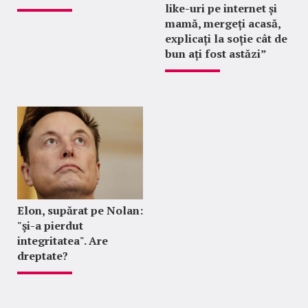
like-uri pe internet și
mamă, mergeți acasă,
explicați la soție cât de
bun ați fost astăzi”
Elon, supărat pe Nolan:
"şi-a pierdut
integritatea". Are
dreptate?