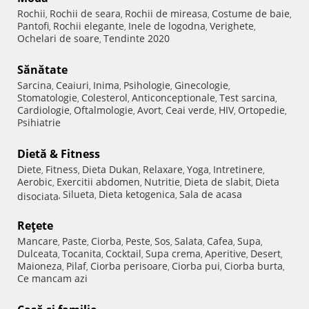
Rochii
Rochii de seara
Rochii de mireasa
Costume de baie
,
,
,
,
Pantofi
Rochii elegante
Inele de logodna
Verighete
,
,
,
,
Ochelari de soare
Tendinte 2020
,
Sănătate
Sarcina
Ceaiuri
Inima
Psihologie
Ginecologie
,
,
,
,
,
Stomatologie
Colesterol
Anticonceptionale
Test sarcina
,
,
,
,
Cardiologie
Oftalmologie
Avort
Ceai verde
HIV
Ortopedie
,
,
,
,
,
,
Psihiatrie
Dietă & Fitness
Diete
Fitness
Dieta Dukan
Relaxare
Yoga
Intretinere
,
,
,
,
,
,
Aerobic
Exercitii abdomen
Nutritie
Dieta de slabit
Dieta
,
,
,
,
Silueta
Dieta ketogenica
Sala de acasa
disociata
,
,
,
Reţete
Mancare
Paste
Ciorba
Peste
Sos
Salata
Cafea
Supa
,
,
,
,
,
,
,
,
Dulceata
Tocanita
Cocktail
Supa crema
Aperitive
Desert
,
,
,
,
,
,
Maioneza
Pilaf
Ciorba perisoare
Ciorba pui
Ciorba burta
,
,
,
,
,
Ce mancam azi