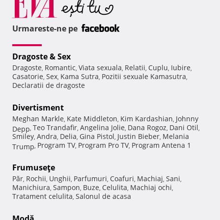
Urmareste-ne pe
Dragoste & Sex
Dragoste
Romantic
Viata sexuala
Relatii
Cuplu
Iubire
,
,
,
,
,
,
Casatorie
Sex
Kama Sutra
Pozitii sexuale Kamasutra
,
,
,
,
Declaratii de dragoste
Divertisment
Meghan Markle
Kate Middleton
Kim Kardashian
Johnny
,
,
,
Teo Trandafir
Angelina Jolie
Dana Rogoz
Dani Otil
Depp
,
,
,
,
,
Smiley
Andra
Delia
Gina Pistol
Justin Bieber
Melania
,
,
,
,
,
Program TV
Program Pro TV
Program Antena 1
Trump
,
,
,
Frumuseţe
Păr
Rochii
Unghii
Parfumuri
Coafuri
Machiaj
Sani
,
,
,
,
,
,
,
Manichiura
Sampon
Buze
Celulita
Machiaj ochi
,
,
,
,
,
Tratament celulita
Salonul de acasa
,
Modă