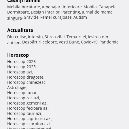
Casă şi familie
Mobila bucatarie
Amenajari interioare
Mobila
Canapele
,
,
,
,
Dormitoare
Design interior
Parenting
Jurnal de mama
,
,
,
Gravide
Femei curajoase
Autism
singura
,
,
,
Actualitate
Din culise
Interviu
Stirea zilei
Tema zilei
Iesirea din
,
,
,
,
Despărţiri celebre
Vesti Bune
Covid-19
Pandemie
autism
,
,
,
,
Horoscop
Horoscop 2026
,
Horoscop 2025
,
Horoscop azi
,
Horoscop dragoste
,
Horoscop chinezesc
,
Astrologie
,
Horoscop lunar
,
Horoscop rac azi
,
Horoscop gemeni azi
,
Horoscop fecioara azi
,
Horoscop taur azi
,
Horoscop capricorn azi
,
Horoscop scorpion azi
,
Horoscop sagetator azi