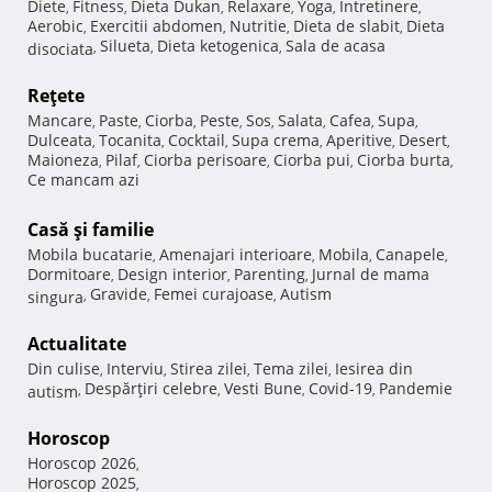
Diete
Fitness
Dieta Dukan
Relaxare
Yoga
Intretinere
,
,
,
,
,
,
Aerobic
Exercitii abdomen
Nutritie
Dieta de slabit
Dieta
,
,
,
,
Silueta
Dieta ketogenica
Sala de acasa
disociata
,
,
,
Reţete
Mancare
Paste
Ciorba
Peste
Sos
Salata
Cafea
Supa
,
,
,
,
,
,
,
,
Dulceata
Tocanita
Cocktail
Supa crema
Aperitive
Desert
,
,
,
,
,
,
Maioneza
Pilaf
Ciorba perisoare
Ciorba pui
Ciorba burta
,
,
,
,
,
Ce mancam azi
Casă şi familie
Mobila bucatarie
Amenajari interioare
Mobila
Canapele
,
,
,
,
Dormitoare
Design interior
Parenting
Jurnal de mama
,
,
,
Gravide
Femei curajoase
Autism
singura
,
,
,
Actualitate
Din culise
Interviu
Stirea zilei
Tema zilei
Iesirea din
,
,
,
,
Despărţiri celebre
Vesti Bune
Covid-19
Pandemie
autism
,
,
,
,
Horoscop
Horoscop 2026
,
Horoscop 2025
,