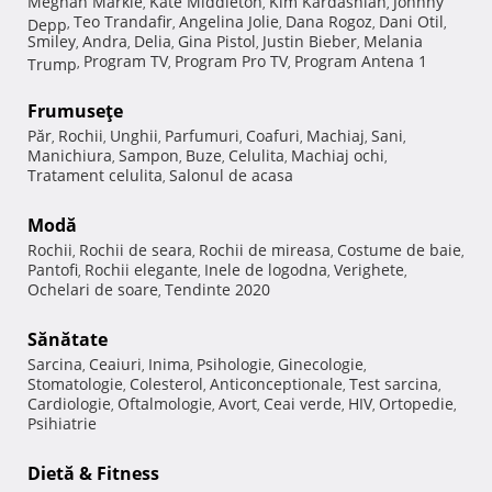
Meghan Markle
Kate Middleton
Kim Kardashian
Johnny
,
,
,
Teo Trandafir
Angelina Jolie
Dana Rogoz
Dani Otil
Depp
,
,
,
,
,
Smiley
Andra
Delia
Gina Pistol
Justin Bieber
Melania
,
,
,
,
,
Program TV
Program Pro TV
Program Antena 1
Trump
,
,
,
Frumuseţe
Păr
Rochii
Unghii
Parfumuri
Coafuri
Machiaj
Sani
,
,
,
,
,
,
,
Manichiura
Sampon
Buze
Celulita
Machiaj ochi
,
,
,
,
,
Tratament celulita
Salonul de acasa
,
Modă
Rochii
Rochii de seara
Rochii de mireasa
Costume de baie
,
,
,
,
Pantofi
Rochii elegante
Inele de logodna
Verighete
,
,
,
,
Ochelari de soare
Tendinte 2020
,
Sănătate
Sarcina
Ceaiuri
Inima
Psihologie
Ginecologie
,
,
,
,
,
Stomatologie
Colesterol
Anticonceptionale
Test sarcina
,
,
,
,
Cardiologie
Oftalmologie
Avort
Ceai verde
HIV
Ortopedie
,
,
,
,
,
,
Psihiatrie
Dietă & Fitness