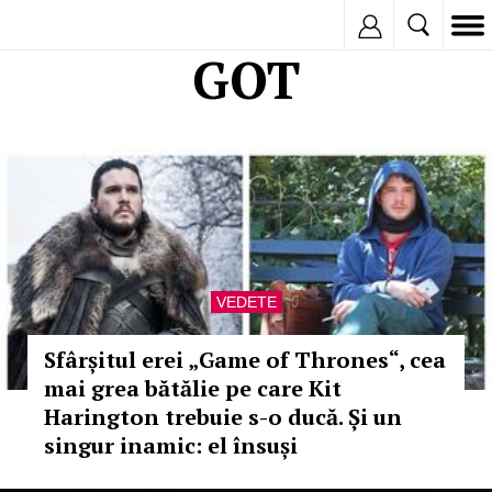
Inregistreaza
GOT
VEDETE
Sfârșitul erei „Game of Thrones“, cea
mai grea bătălie pe care Kit
Harington trebuie s-o ducă. Și un
singur inamic: el însuși