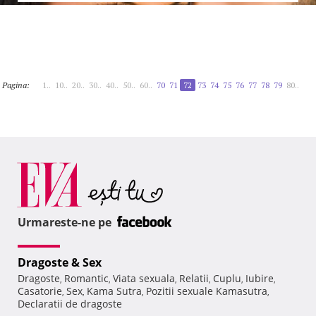
Pagina:
1..
10..
20..
30..
40..
50..
60..
70
71
72
73
74
75
76
77
78
79
80..
Urmareste-ne pe
Dragoste & Sex
Dragoste
Romantic
Viata sexuala
Relatii
Cuplu
Iubire
,
,
,
,
,
,
Casatorie
Sex
Kama Sutra
Pozitii sexuale Kamasutra
,
,
,
,
Declaratii de dragoste