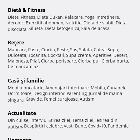
Dietă & Fitness
Diete
Fitness
Dieta Dukan
Relaxare
Yoga
Intretinere
,
,
,
,
,
,
Aerobic
Exercitii abdomen
Nutritie
Dieta de slabit
Dieta
,
,
,
,
Silueta
Dieta ketogenica
Sala de acasa
disociata
,
,
,
Reţete
Mancare
Paste
Ciorba
Peste
Sos
Salata
Cafea
Supa
,
,
,
,
,
,
,
,
Dulceata
Tocanita
Cocktail
Supa crema
Aperitive
Desert
,
,
,
,
,
,
Maioneza
Pilaf
Ciorba perisoare
Ciorba pui
Ciorba burta
,
,
,
,
,
Ce mancam azi
Casă şi familie
Mobila bucatarie
Amenajari interioare
Mobila
Canapele
,
,
,
,
Dormitoare
Design interior
Parenting
Jurnal de mama
,
,
,
Gravide
Femei curajoase
Autism
singura
,
,
,
Actualitate
Din culise
Interviu
Stirea zilei
Tema zilei
Iesirea din
,
,
,
,
Despărţiri celebre
Vesti Bune
Covid-19
Pandemie
autism
,
,
,
,