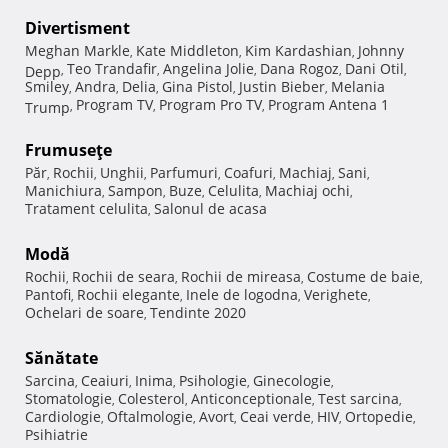
Divertisment
Meghan Markle
Kate Middleton
Kim Kardashian
Johnny
,
,
,
Teo Trandafir
Angelina Jolie
Dana Rogoz
Dani Otil
Depp
,
,
,
,
,
Smiley
Andra
Delia
Gina Pistol
Justin Bieber
Melania
,
,
,
,
,
Program TV
Program Pro TV
Program Antena 1
Trump
,
,
,
Frumuseţe
Păr
Rochii
Unghii
Parfumuri
Coafuri
Machiaj
Sani
,
,
,
,
,
,
,
Manichiura
Sampon
Buze
Celulita
Machiaj ochi
,
,
,
,
,
Tratament celulita
Salonul de acasa
,
Modă
Rochii
Rochii de seara
Rochii de mireasa
Costume de baie
,
,
,
,
Pantofi
Rochii elegante
Inele de logodna
Verighete
,
,
,
,
Ochelari de soare
Tendinte 2020
,
Sănătate
Sarcina
Ceaiuri
Inima
Psihologie
Ginecologie
,
,
,
,
,
Stomatologie
Colesterol
Anticonceptionale
Test sarcina
,
,
,
,
Cardiologie
Oftalmologie
Avort
Ceai verde
HIV
Ortopedie
,
,
,
,
,
,
Psihiatrie