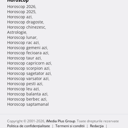
Horoscop
Horoscop 2026
,
Horoscop 2025
,
Horoscop azi
,
Horoscop dragoste
,
Horoscop chinezesc
,
Astrologie
,
Horoscop lunar
,
Horoscop rac azi
,
Horoscop gemeni azi
,
Horoscop fecioara azi
,
Horoscop taur azi
,
Horoscop capricorn azi
,
Horoscop scorpion azi
,
Horoscop sagetator azi
,
Horoscop varsator azi
,
Horoscop pesti azi
,
Horoscop leu azi
,
Horoscop balanta azi
,
Horoscop berbec azi
,
Horoscop saptamanal
Copyright © 2001-2026,
iMedia Plus Group
. Toate drepturile rezervate
Politica de confidențialitate
|
Termeni si conditii
|
Redacţia
|