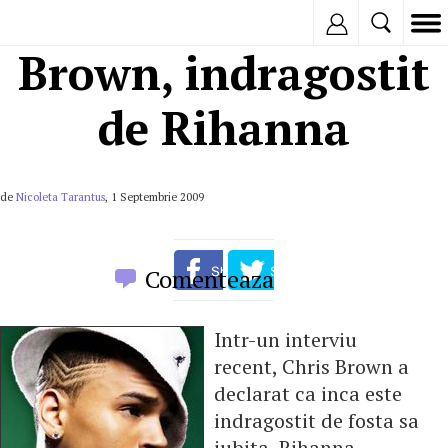
Inregistreaza
Brown, indragostit
de Rihanna
de
Nicoleta Tarantus
, 1 Septembrie 2009
Comenteaza
Intr-un interviu
recent, Chris Brown a
declarat ca inca este
indragostit de fosta sa
iubita, Rihanna,