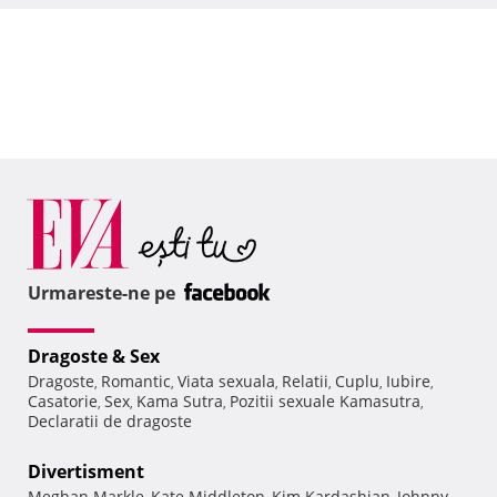
Urmareste-ne pe
Dragoste & Sex
Dragoste
Romantic
Viata sexuala
Relatii
Cuplu
Iubire
,
,
,
,
,
,
Casatorie
Sex
Kama Sutra
Pozitii sexuale Kamasutra
,
,
,
,
Declaratii de dragoste
Divertisment
Meghan Markle
Kate Middleton
Kim Kardashian
Johnny