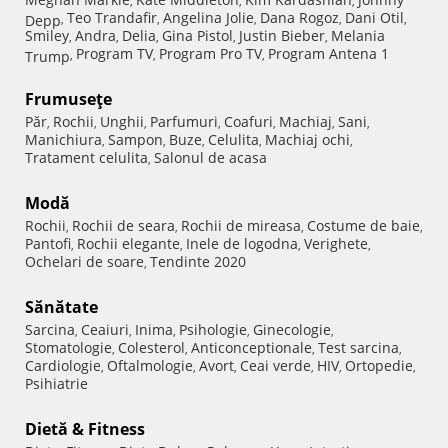
,
,
,
Teo Trandafir
Angelina Jolie
Dana Rogoz
Dani Otil
Depp
,
,
,
,
,
Smiley
Andra
Delia
Gina Pistol
Justin Bieber
Melania
,
,
,
,
,
Program TV
Program Pro TV
Program Antena 1
Trump
,
,
,
Frumuseţe
Păr
Rochii
Unghii
Parfumuri
Coafuri
Machiaj
Sani
,
,
,
,
,
,
,
Manichiura
Sampon
Buze
Celulita
Machiaj ochi
,
,
,
,
,
Tratament celulita
Salonul de acasa
,
Modă
Rochii
Rochii de seara
Rochii de mireasa
Costume de baie
,
,
,
,
Pantofi
Rochii elegante
Inele de logodna
Verighete
,
,
,
,
Ochelari de soare
Tendinte 2020
,
Sănătate
Sarcina
Ceaiuri
Inima
Psihologie
Ginecologie
,
,
,
,
,
Stomatologie
Colesterol
Anticonceptionale
Test sarcina
,
,
,
,
Cardiologie
Oftalmologie
Avort
Ceai verde
HIV
Ortopedie
,
,
,
,
,
,
Psihiatrie
Dietă & Fitness