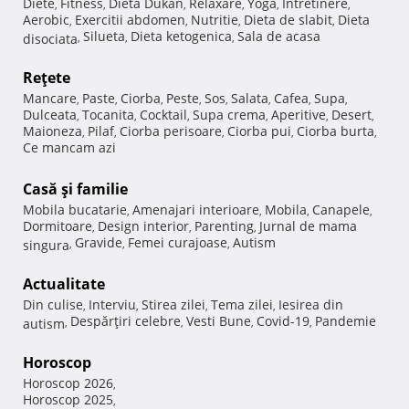
Diete
Fitness
Dieta Dukan
Relaxare
Yoga
Intretinere
,
,
,
,
,
,
Aerobic
Exercitii abdomen
Nutritie
Dieta de slabit
Dieta
,
,
,
,
Silueta
Dieta ketogenica
Sala de acasa
disociata
,
,
,
Reţete
Mancare
Paste
Ciorba
Peste
Sos
Salata
Cafea
Supa
,
,
,
,
,
,
,
,
Dulceata
Tocanita
Cocktail
Supa crema
Aperitive
Desert
,
,
,
,
,
,
Maioneza
Pilaf
Ciorba perisoare
Ciorba pui
Ciorba burta
,
,
,
,
,
Ce mancam azi
Casă şi familie
Mobila bucatarie
Amenajari interioare
Mobila
Canapele
,
,
,
,
Dormitoare
Design interior
Parenting
Jurnal de mama
,
,
,
Gravide
Femei curajoase
Autism
singura
,
,
,
Actualitate
Din culise
Interviu
Stirea zilei
Tema zilei
Iesirea din
,
,
,
,
Despărţiri celebre
Vesti Bune
Covid-19
Pandemie
autism
,
,
,
,
Horoscop
Horoscop 2026
,
Horoscop 2025
,