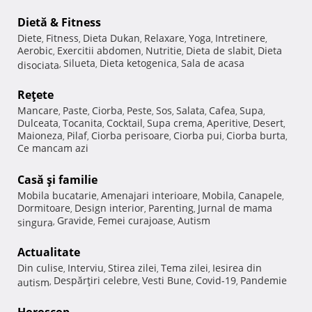
Dietă & Fitness
Diete
Fitness
Dieta Dukan
Relaxare
Yoga
Intretinere
,
,
,
,
,
,
Aerobic
Exercitii abdomen
Nutritie
Dieta de slabit
Dieta
,
,
,
,
Silueta
Dieta ketogenica
Sala de acasa
disociata
,
,
,
Reţete
Mancare
Paste
Ciorba
Peste
Sos
Salata
Cafea
Supa
,
,
,
,
,
,
,
,
Dulceata
Tocanita
Cocktail
Supa crema
Aperitive
Desert
,
,
,
,
,
,
Maioneza
Pilaf
Ciorba perisoare
Ciorba pui
Ciorba burta
,
,
,
,
,
Ce mancam azi
Casă şi familie
Mobila bucatarie
Amenajari interioare
Mobila
Canapele
,
,
,
,
Dormitoare
Design interior
Parenting
Jurnal de mama
,
,
,
Gravide
Femei curajoase
Autism
singura
,
,
,
Actualitate
Din culise
Interviu
Stirea zilei
Tema zilei
Iesirea din
,
,
,
,
Despărţiri celebre
Vesti Bune
Covid-19
Pandemie
autism
,
,
,
,