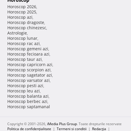
Horoscop
Horoscop 2026
,
Horoscop 2025
,
Horoscop azi
,
Horoscop dragoste
,
Horoscop chinezesc
,
Astrologie
,
Horoscop lunar
,
Horoscop rac azi
,
Horoscop gemeni azi
,
Horoscop fecioara azi
,
Horoscop taur azi
,
Horoscop capricorn azi
,
Horoscop scorpion azi
,
Horoscop sagetator azi
,
Horoscop varsator azi
,
Horoscop pesti azi
,
Horoscop leu azi
,
Horoscop balanta azi
,
Horoscop berbec azi
,
Horoscop saptamanal
Copyright © 2001-2026,
iMedia Plus Group
. Toate drepturile rezervate
Politica de confidențialitate
|
Termeni si conditii
|
Redacţia
|