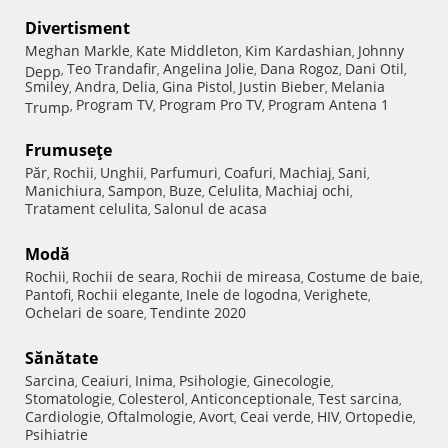
Divertisment
Meghan Markle
Kate Middleton
Kim Kardashian
Johnny
,
,
,
Teo Trandafir
Angelina Jolie
Dana Rogoz
Dani Otil
Depp
,
,
,
,
,
Smiley
Andra
Delia
Gina Pistol
Justin Bieber
Melania
,
,
,
,
,
Program TV
Program Pro TV
Program Antena 1
Trump
,
,
,
Frumuseţe
Păr
Rochii
Unghii
Parfumuri
Coafuri
Machiaj
Sani
,
,
,
,
,
,
,
Manichiura
Sampon
Buze
Celulita
Machiaj ochi
,
,
,
,
,
Tratament celulita
Salonul de acasa
,
Modă
Rochii
Rochii de seara
Rochii de mireasa
Costume de baie
,
,
,
,
Pantofi
Rochii elegante
Inele de logodna
Verighete
,
,
,
,
Ochelari de soare
Tendinte 2020
,
Sănătate
Sarcina
Ceaiuri
Inima
Psihologie
Ginecologie
,
,
,
,
,
Stomatologie
Colesterol
Anticonceptionale
Test sarcina
,
,
,
,
Cardiologie
Oftalmologie
Avort
Ceai verde
HIV
Ortopedie
,
,
,
,
,
,
Psihiatrie