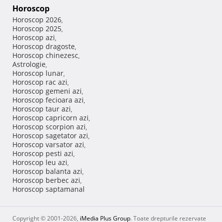
Horoscop
Horoscop 2026
,
Horoscop 2025
,
Horoscop azi
,
Horoscop dragoste
,
Horoscop chinezesc
,
Astrologie
,
Horoscop lunar
,
Horoscop rac azi
,
Horoscop gemeni azi
,
Horoscop fecioara azi
,
Horoscop taur azi
,
Horoscop capricorn azi
,
Horoscop scorpion azi
,
Horoscop sagetator azi
,
Horoscop varsator azi
,
Horoscop pesti azi
,
Horoscop leu azi
,
Horoscop balanta azi
,
Horoscop berbec azi
,
Horoscop saptamanal
Copyright © 2001-2026,
iMedia Plus Group
. Toate drepturile rezervate