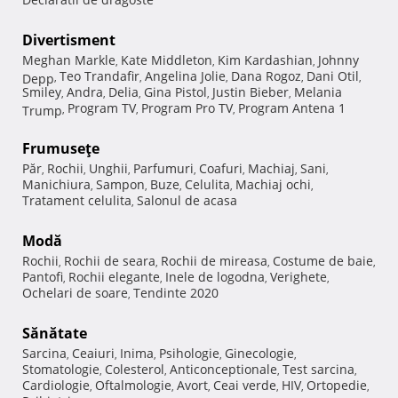
Divertisment
Meghan Markle
Kate Middleton
Kim Kardashian
Johnny
,
,
,
Teo Trandafir
Angelina Jolie
Dana Rogoz
Dani Otil
Depp
,
,
,
,
,
Smiley
Andra
Delia
Gina Pistol
Justin Bieber
Melania
,
,
,
,
,
Program TV
Program Pro TV
Program Antena 1
Trump
,
,
,
Frumuseţe
Păr
Rochii
Unghii
Parfumuri
Coafuri
Machiaj
Sani
,
,
,
,
,
,
,
Manichiura
Sampon
Buze
Celulita
Machiaj ochi
,
,
,
,
,
Tratament celulita
Salonul de acasa
,
Modă
Rochii
Rochii de seara
Rochii de mireasa
Costume de baie
,
,
,
,
Pantofi
Rochii elegante
Inele de logodna
Verighete
,
,
,
,
Ochelari de soare
Tendinte 2020
,
Sănătate
Sarcina
Ceaiuri
Inima
Psihologie
Ginecologie
,
,
,
,
,
Stomatologie
Colesterol
Anticonceptionale
Test sarcina
,
,
,
,
Cardiologie
Oftalmologie
Avort
Ceai verde
HIV
Ortopedie
,
,
,
,
,
,