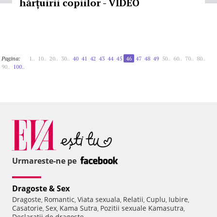
hărțuirii copiilor - VIDEO
Pagina:
1..
10..
20..
30..
40
41
42
43
44
45
46
47
48
49
50..
60..
70..
80..
90..
100..
Urmareste-ne pe
Dragoste & Sex
Dragoste
Romantic
Viata sexuala
Relatii
Cuplu
Iubire
,
,
,
,
,
,
Casatorie
Sex
Kama Sutra
Pozitii sexuale Kamasutra
,
,
,
,
Declaratii de dragoste