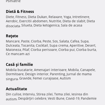
Psihiatrie
Dietă & Fitness
Diete
Fitness
Dieta Dukan
Relaxare
Yoga
Intretinere
,
,
,
,
,
,
Aerobic
Exercitii abdomen
Nutritie
Dieta de slabit
Dieta
,
,
,
,
Silueta
Dieta ketogenica
Sala de acasa
disociata
,
,
,
Reţete
Mancare
Paste
Ciorba
Peste
Sos
Salata
Cafea
Supa
,
,
,
,
,
,
,
,
Dulceata
Tocanita
Cocktail
Supa crema
Aperitive
Desert
,
,
,
,
,
,
Maioneza
Pilaf
Ciorba perisoare
Ciorba pui
Ciorba burta
,
,
,
,
,
Ce mancam azi
Casă şi familie
Mobila bucatarie
Amenajari interioare
Mobila
Canapele
,
,
,
,
Dormitoare
Design interior
Parenting
Jurnal de mama
,
,
,
Gravide
Femei curajoase
Autism
singura
,
,
,
Actualitate
Din culise
Interviu
Stirea zilei
Tema zilei
Iesirea din
,
,
,
,
Despărţiri celebre
Vesti Bune
Covid-19
Pandemie
autism
,
,
,
,