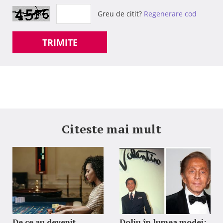
Greu de citit?
Regenerare cod
TRIMITE
Citeste mai mult
De ce au devenit
Doliu în lumea modei: