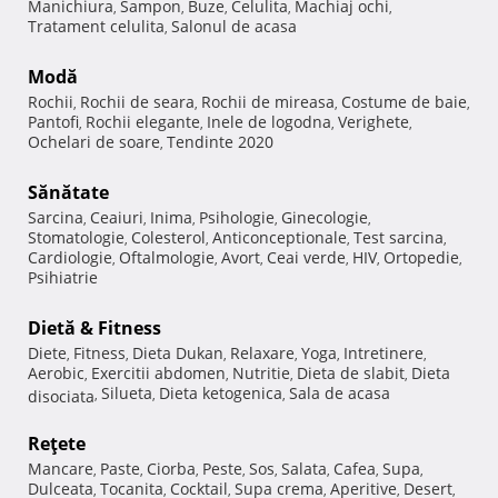
Manichiura
Sampon
Buze
Celulita
Machiaj ochi
,
,
,
,
,
Tratament celulita
Salonul de acasa
,
Modă
Rochii
Rochii de seara
Rochii de mireasa
Costume de baie
,
,
,
,
Pantofi
Rochii elegante
Inele de logodna
Verighete
,
,
,
,
Ochelari de soare
Tendinte 2020
,
Sănătate
Sarcina
Ceaiuri
Inima
Psihologie
Ginecologie
,
,
,
,
,
Stomatologie
Colesterol
Anticonceptionale
Test sarcina
,
,
,
,
Cardiologie
Oftalmologie
Avort
Ceai verde
HIV
Ortopedie
,
,
,
,
,
,
Psihiatrie
Dietă & Fitness
Diete
Fitness
Dieta Dukan
Relaxare
Yoga
Intretinere
,
,
,
,
,
,
Aerobic
Exercitii abdomen
Nutritie
Dieta de slabit
Dieta
,
,
,
,
Silueta
Dieta ketogenica
Sala de acasa
disociata
,
,
,
Reţete
Mancare
Paste
Ciorba
Peste
Sos
Salata
Cafea
Supa
,
,
,
,
,
,
,
,
Dulceata
Tocanita
Cocktail
Supa crema
Aperitive
Desert
,
,
,
,
,
,