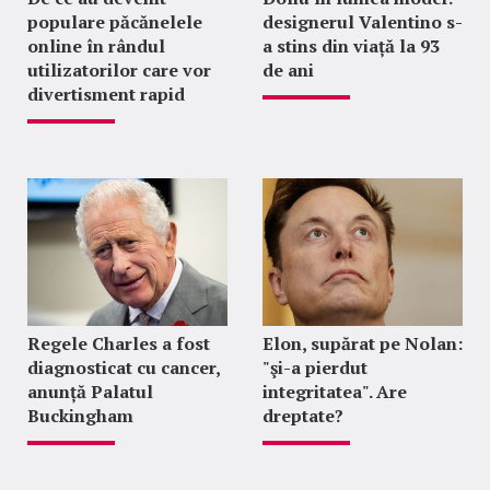
populare păcănelele
designerul Valentino s-
online în rândul
a stins din viață la 93
utilizatorilor care vor
de ani
divertisment rapid
Regele Charles a fost
Elon, supărat pe Nolan:
diagnosticat cu cancer,
"şi-a pierdut
anunță Palatul
integritatea". Are
Buckingham
dreptate?