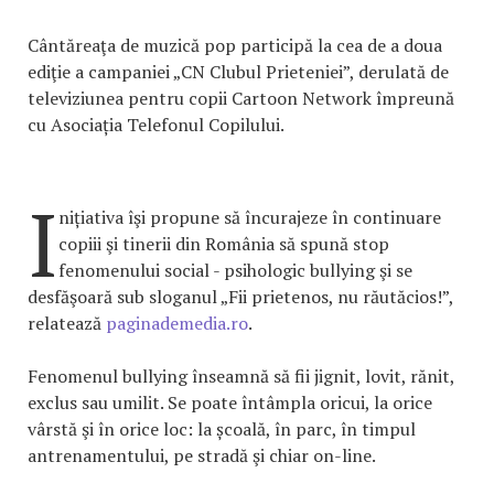
Cântăreaţa de muzică pop participă la cea de a doua
ediţie a campaniei „CN Clubul Prieteniei”, derulată de
televiziunea pentru copii Cartoon Network împreună
cu Asociația Telefonul Copilului.
I
nițiativa îşi propune să încurajeze în continuare
copiii şi tinerii din România să spună stop
fenomenului social - psihologic bullying şi se
desfăşoară sub sloganul „Fii prietenos, nu răutăcios!”,
relatează
paginademedia.ro
.
Fenomenul bullying înseamnă să fii jignit, lovit, rănit,
exclus sau umilit. Se poate întâmpla oricui, la orice
vârstă şi în orice loc: la școală, în parc, în timpul
antrenamentului, pe stradă şi chiar on-line.