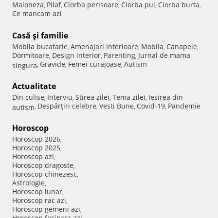
Maioneza
Pilaf
Ciorba perisoare
Ciorba pui
Ciorba burta
,
,
,
,
,
Ce mancam azi
Casă şi familie
Mobila bucatarie
Amenajari interioare
Mobila
Canapele
,
,
,
,
Dormitoare
Design interior
Parenting
Jurnal de mama
,
,
,
Gravide
Femei curajoase
Autism
singura
,
,
,
Actualitate
Din culise
Interviu
Stirea zilei
Tema zilei
Iesirea din
,
,
,
,
Despărţiri celebre
Vesti Bune
Covid-19
Pandemie
autism
,
,
,
,
Horoscop
Horoscop 2026
,
Horoscop 2025
,
Horoscop azi
,
Horoscop dragoste
,
Horoscop chinezesc
,
Astrologie
,
Horoscop lunar
,
Horoscop rac azi
,
Horoscop gemeni azi
,
Horoscop fecioara azi