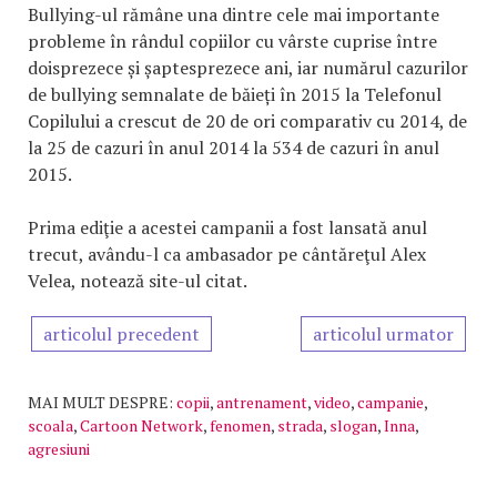
Bullying-ul rămâne una dintre cele mai importante
probleme în rândul copiilor cu vârste cuprise între
doisprezece și șaptesprezece ani, iar numărul cazurilor
de bullying semnalate de băieți în 2015 la Telefonul
Copilului a crescut de 20 de ori comparativ cu 2014, de
la 25 de cazuri în anul 2014 la 534 de cazuri în anul
2015.
Prima ediţie a acestei campanii a fost lansată anul
trecut, avându-l ca ambasador pe cântăreţul Alex
Velea, notează site-ul citat.
articolul precedent
articolul urmator
MAI MULT DESPRE:
copii
,
antrenament
,
video
,
campanie
,
scoala
,
Cartoon Network
,
fenomen
,
strada
,
slogan
,
Inna
,
agresiuni