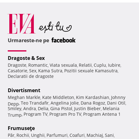
Urmareste-ne pe
Dragoste & Sex
Dragoste
Romantic
Viata sexuala
Relatii
Cuplu
Iubire
,
,
,
,
,
,
Casatorie
Sex
Kama Sutra
Pozitii sexuale Kamasutra
,
,
,
,
Declaratii de dragoste
Divertisment
Meghan Markle
Kate Middleton
Kim Kardashian
Johnny
,
,
,
Teo Trandafir
Angelina Jolie
Dana Rogoz
Dani Otil
Depp
,
,
,
,
,
Smiley
Andra
Delia
Gina Pistol
Justin Bieber
Melania
,
,
,
,
,
Program TV
Program Pro TV
Program Antena 1
Trump
,
,
,
Frumuseţe
Păr
Rochii
Unghii
Parfumuri
Coafuri
Machiaj
Sani
,
,
,
,
,
,
,