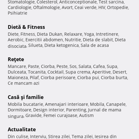
Stomatologie
Colesterol
Anticonceptionale
Test sarcina
,
,
,
,
Cardiologie
Oftalmologie
Avort
Ceai verde
HIV
Ortopedie
,
,
,
,
,
,
Psihiatrie
Dietă & Fitness
Diete
Fitness
Dieta Dukan
Relaxare
Yoga
Intretinere
,
,
,
,
,
,
Aerobic
Exercitii abdomen
Nutritie
Dieta de slabit
Dieta
,
,
,
,
Silueta
Dieta ketogenica
Sala de acasa
disociata
,
,
,
Reţete
Mancare
Paste
Ciorba
Peste
Sos
Salata
Cafea
Supa
,
,
,
,
,
,
,
,
Dulceata
Tocanita
Cocktail
Supa crema
Aperitive
Desert
,
,
,
,
,
,
Maioneza
Pilaf
Ciorba perisoare
Ciorba pui
Ciorba burta
,
,
,
,
,
Ce mancam azi
Casă şi familie
Mobila bucatarie
Amenajari interioare
Mobila
Canapele
,
,
,
,
Dormitoare
Design interior
Parenting
Jurnal de mama
,
,
,
Gravide
Femei curajoase
Autism
singura
,
,
,
Actualitate
Din culise
Interviu
Stirea zilei
Tema zilei
Iesirea din
,
,
,
,