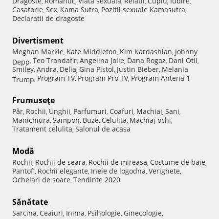
Dragoste
Romantic
Viata sexuala
Relatii
Cuplu
Iubire
,
,
,
,
,
,
Casatorie
Sex
Kama Sutra
Pozitii sexuale Kamasutra
,
,
,
,
Declaratii de dragoste
Divertisment
Meghan Markle
Kate Middleton
Kim Kardashian
Johnny
,
,
,
Teo Trandafir
Angelina Jolie
Dana Rogoz
Dani Otil
Depp
,
,
,
,
,
Smiley
Andra
Delia
Gina Pistol
Justin Bieber
Melania
,
,
,
,
,
Program TV
Program Pro TV
Program Antena 1
Trump
,
,
,
Frumuseţe
Păr
Rochii
Unghii
Parfumuri
Coafuri
Machiaj
Sani
,
,
,
,
,
,
,
Manichiura
Sampon
Buze
Celulita
Machiaj ochi
,
,
,
,
,
Tratament celulita
Salonul de acasa
,
Modă
Rochii
Rochii de seara
Rochii de mireasa
Costume de baie
,
,
,
,
Pantofi
Rochii elegante
Inele de logodna
Verighete
,
,
,
,
Ochelari de soare
Tendinte 2020
,
Sănătate
Sarcina
Ceaiuri
Inima
Psihologie
Ginecologie
,
,
,
,
,