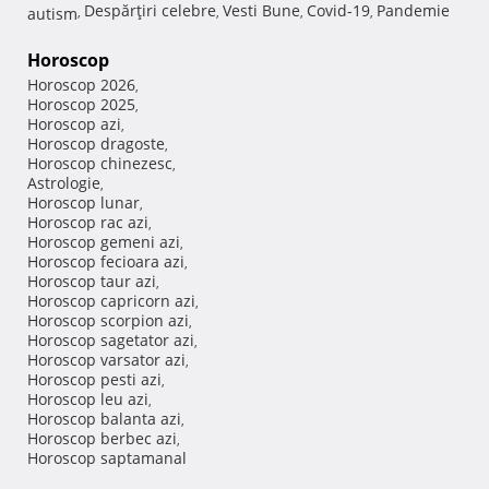
Despărţiri celebre
Vesti Bune
Covid-19
Pandemie
autism
,
,
,
,
Horoscop
Horoscop 2026
,
Horoscop 2025
,
Horoscop azi
,
Horoscop dragoste
,
Horoscop chinezesc
,
Astrologie
,
Horoscop lunar
,
Horoscop rac azi
,
Horoscop gemeni azi
,
Horoscop fecioara azi
,
Horoscop taur azi
,
Horoscop capricorn azi
,
Horoscop scorpion azi
,
Horoscop sagetator azi
,
Horoscop varsator azi
,
Horoscop pesti azi
,
Horoscop leu azi
,
Horoscop balanta azi
,
Horoscop berbec azi
,
Horoscop saptamanal