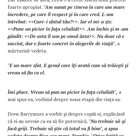
foarte apropiat.
"Am sunat pe cineva în care am mare
încredere, pe care îl respect şi în care cred. L-am
întrebat: <<Care-i sfatul tău?>>. Iar el mi-a zis:
<<Pune un picior în faţa celuilalt>>. Am închis şi m-am
gândit: <<De asta îl sun pe omul ăsta>>. Nu doar că e
succint, dar e foarte concret în alegerile de viaţă"
, a
mărturisit vedeta.
"E un mare sfat. E genul care îţi arată cum să trăieşti şi
vreau să fiu ca el.
Îmi place. Vreau să pun un picior în faţa celuilalt",
a
mai spus ea, vorbind despre noua etapă din viaţa sa.
Drew Barrymore a vorbit şi despre copiii ei, explicând
că ei au nevoie ca ea să fie puternică.
"Nu trebuie să-şi
facă griji. Trebuie să ştie că totul va fi bine", a spus
vedeta despre fiica cea mare, Frankie. "Orice fetiţă se