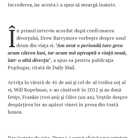
încrederea, iar acesta i-a spus să meargă înainte.
Î
n primul interviu acordat după confirmarea
divorţului, Drew Barrymore vorbeşte despre noul
drum din viaţa ei.
"Am avut o perioadă tare grea
acum câteva luni, iar acum mă aşteaptă o viaţă nouă,
într-o altă direcţie"
, a spus ea pentru publicaţia
PopSugar, citată de Daily Mail.
Actriţa în vârstă de 41 de ani şi cel de-al treilea soţ al
ei, Will Kopelman, s-au căsătorit în 2012 şi au două
fetiţe, Frankie (trei ani) şi Olive (un an). Veştile despre
despărţirea lor au apărut vineri în presa din toată
lumea.
Dar înainte de asta, Drew i-a cerut sfatul unui prieten