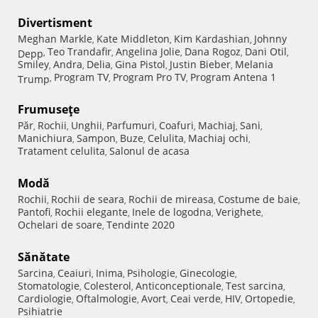
Divertisment
Meghan Markle
Kate Middleton
Kim Kardashian
Johnny
,
,
,
Teo Trandafir
Angelina Jolie
Dana Rogoz
Dani Otil
Depp
,
,
,
,
,
Smiley
Andra
Delia
Gina Pistol
Justin Bieber
Melania
,
,
,
,
,
Program TV
Program Pro TV
Program Antena 1
Trump
,
,
,
Frumuseţe
Păr
Rochii
Unghii
Parfumuri
Coafuri
Machiaj
Sani
,
,
,
,
,
,
,
Manichiura
Sampon
Buze
Celulita
Machiaj ochi
,
,
,
,
,
Tratament celulita
Salonul de acasa
,
Modă
Rochii
Rochii de seara
Rochii de mireasa
Costume de baie
,
,
,
,
Pantofi
Rochii elegante
Inele de logodna
Verighete
,
,
,
,
Ochelari de soare
Tendinte 2020
,
Sănătate
Sarcina
Ceaiuri
Inima
Psihologie
Ginecologie
,
,
,
,
,
Stomatologie
Colesterol
Anticonceptionale
Test sarcina
,
,
,
,
Cardiologie
Oftalmologie
Avort
Ceai verde
HIV
Ortopedie
,
,
,
,
,
,
Psihiatrie