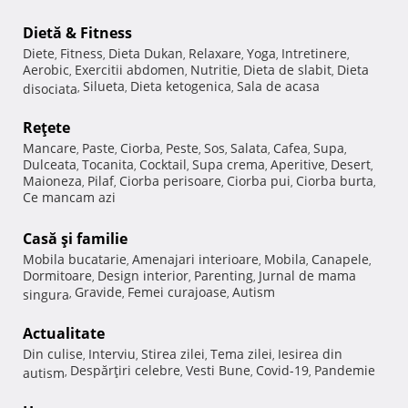
Dietă & Fitness
Diete
Fitness
Dieta Dukan
Relaxare
Yoga
Intretinere
,
,
,
,
,
,
Aerobic
Exercitii abdomen
Nutritie
Dieta de slabit
Dieta
,
,
,
,
Silueta
Dieta ketogenica
Sala de acasa
disociata
,
,
,
Reţete
Mancare
Paste
Ciorba
Peste
Sos
Salata
Cafea
Supa
,
,
,
,
,
,
,
,
Dulceata
Tocanita
Cocktail
Supa crema
Aperitive
Desert
,
,
,
,
,
,
Maioneza
Pilaf
Ciorba perisoare
Ciorba pui
Ciorba burta
,
,
,
,
,
Ce mancam azi
Casă şi familie
Mobila bucatarie
Amenajari interioare
Mobila
Canapele
,
,
,
,
Dormitoare
Design interior
Parenting
Jurnal de mama
,
,
,
Gravide
Femei curajoase
Autism
singura
,
,
,
Actualitate
Din culise
Interviu
Stirea zilei
Tema zilei
Iesirea din
,
,
,
,
Despărţiri celebre
Vesti Bune
Covid-19
Pandemie
autism
,
,
,
,