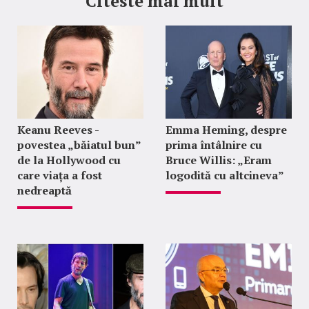
Citeste mai mult
Keanu Reeves -
Emma Heming, despre
povestea „băiatul bun”
prima întâlnire cu
de la Hollywood cu
Bruce Willis: „Eram
care viața a fost
logodită cu altcineva”
nedreaptă