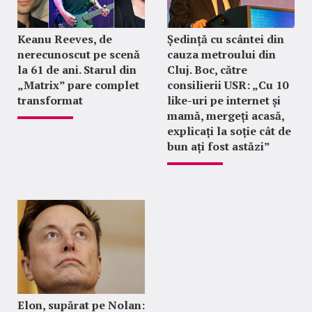
Keanu Reeves, de
Ședință cu scântei din
nerecunoscut pe scenă
cauza metroului din
la 61 de ani. Starul din
Cluj. Boc, către
„Matrix” pare complet
consilierii USR: „Cu 10
transformat
like-uri pe internet și
mamă, mergeți acasă,
explicați la soție cât de
bun ați fost astăzi”
Elon, supărat pe Nolan: