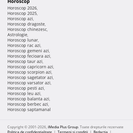
Horoscop
Horoscop 2026
,
Horoscop 2025
,
Horoscop azi
,
Horoscop dragoste
,
Horoscop chinezesc
,
Astrologie
,
Horoscop lunar
,
Horoscop rac azi
,
Horoscop gemeni azi
,
Horoscop fecioara azi
,
Horoscop taur azi
,
Horoscop capricorn azi
,
Horoscop scorpion azi
,
Horoscop sagetator azi
,
Horoscop varsator azi
,
Horoscop pesti azi
,
Horoscop leu azi
,
Horoscop balanta azi
,
Horoscop berbec azi
,
Horoscop saptamanal
Copyright © 2001-2026,
iMedia Plus Group
. Toate drepturile rezervate
Politica de confidențialitate
|
Termeni si conditii
|
Redacţia
|