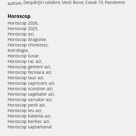
Despărţiri celebre
Vesti Bune
Covid-19
Pandemie
autism
,
,
,
,
Horoscop
Horoscop 2026
,
Horoscop 2025
,
Horoscop azi
,
Horoscop dragoste
,
Horoscop chinezesc
,
Astrologie
,
Horoscop lunar
,
Horoscop rac azi
,
Horoscop gemeni azi
,
Horoscop fecioara azi
,
Horoscop taur azi
,
Horoscop capricorn azi
,
Horoscop scorpion azi
,
Horoscop sagetator azi
,
Horoscop varsator azi
,
Horoscop pesti azi
,
Horoscop leu azi
,
Horoscop balanta azi
,
Horoscop berbec azi
,
Horoscop saptamanal