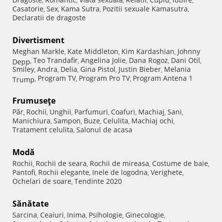
,
,
,
,
,
,
Casatorie
Sex
Kama Sutra
Pozitii sexuale Kamasutra
,
,
,
,
Declaratii de dragoste
Divertisment
Meghan Markle
Kate Middleton
Kim Kardashian
Johnny
,
,
,
Teo Trandafir
Angelina Jolie
Dana Rogoz
Dani Otil
Depp
,
,
,
,
,
Smiley
Andra
Delia
Gina Pistol
Justin Bieber
Melania
,
,
,
,
,
Program TV
Program Pro TV
Program Antena 1
Trump
,
,
,
Frumuseţe
Păr
Rochii
Unghii
Parfumuri
Coafuri
Machiaj
Sani
,
,
,
,
,
,
,
Manichiura
Sampon
Buze
Celulita
Machiaj ochi
,
,
,
,
,
Tratament celulita
Salonul de acasa
,
Modă
Rochii
Rochii de seara
Rochii de mireasa
Costume de baie
,
,
,
,
Pantofi
Rochii elegante
Inele de logodna
Verighete
,
,
,
,
Ochelari de soare
Tendinte 2020
,
Sănătate
Sarcina
Ceaiuri
Inima
Psihologie
Ginecologie
,
,
,
,
,