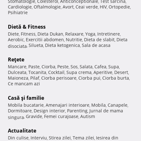
Stomatologie
Colesterol
Anticonceptionale
Test sarcina
,
,
,
,
Cardiologie
Oftalmologie
Avort
Ceai verde
HIV
Ortopedie
,
,
,
,
,
,
Psihiatrie
Dietă & Fitness
Diete
Fitness
Dieta Dukan
Relaxare
Yoga
Intretinere
,
,
,
,
,
,
Aerobic
Exercitii abdomen
Nutritie
Dieta de slabit
Dieta
,
,
,
,
Silueta
Dieta ketogenica
Sala de acasa
disociata
,
,
,
Reţete
Mancare
Paste
Ciorba
Peste
Sos
Salata
Cafea
Supa
,
,
,
,
,
,
,
,
Dulceata
Tocanita
Cocktail
Supa crema
Aperitive
Desert
,
,
,
,
,
,
Maioneza
Pilaf
Ciorba perisoare
Ciorba pui
Ciorba burta
,
,
,
,
,
Ce mancam azi
Casă şi familie
Mobila bucatarie
Amenajari interioare
Mobila
Canapele
,
,
,
,
Dormitoare
Design interior
Parenting
Jurnal de mama
,
,
,
Gravide
Femei curajoase
Autism
singura
,
,
,
Actualitate
Din culise
Interviu
Stirea zilei
Tema zilei
Iesirea din
,
,
,
,