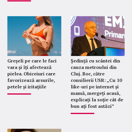
Greșeli pe care le faci
Ședință cu scântei din
vara și îți afectează
cauza metroului din
pielea. Obiceiuri care
Cluj. Boc, către
favorizează arsurile,
consilierii USR: „Cu 10
petele și iritațiile
like-uri pe internet și
mamă, mergeți acasă,
explicați la soție cât de
bun ați fost astăzi”