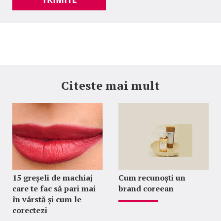
Citeste mai mult
15 greșeli de machiaj
Cum recunoști un
care te fac să pari mai
brand coreean
în vârstă și cum le
corectezi