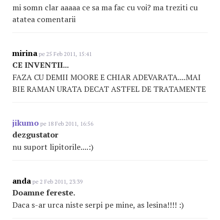
mi somn clar aaaaa ce sa ma fac cu voi? ma treziti cu
atatea comentarii
mirina
pe 25 Feb 2011, 15:41
CE INVENTII...
FAZA CU DEMII MOORE E CHIAR ADEVARATA....MAI
BIE RAMAN URATA DECAT ASTFEL DE TRATAMENTE
jikumo
pe 18 Feb 2011, 16:56
dezgustator
nu suport lipitorile....:)
anda
pe 2 Feb 2011, 23:39
Doamne fereste.
Daca s-ar urca niste serpi pe mine, as lesina!!!! :)