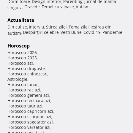
Dormitoare
Design interior
Parenting
Jurnal de mama
,
,
,
Gravide
Femei curajoase
Autism
singura
,
,
,
Actualitate
Din culise
Interviu
Stirea zilei
Tema zilei
Iesirea din
,
,
,
,
Despărţiri celebre
Vesti Bune
Covid-19
Pandemie
autism
,
,
,
,
Horoscop
Horoscop 2026
,
Horoscop 2025
,
Horoscop azi
,
Horoscop dragoste
,
Horoscop chinezesc
,
Astrologie
,
Horoscop lunar
,
Horoscop rac azi
,
Horoscop gemeni azi
,
Horoscop fecioara azi
,
Horoscop taur azi
,
Horoscop capricorn azi
,
Horoscop scorpion azi
,
Horoscop sagetator azi
,
Horoscop varsator azi
,
Horoscop pesti azi
,