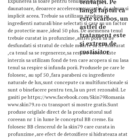
Expunerea la soare pentru tenul acneic este
tentaţiei. Pe
daunatoare, deoarece accelereaza secretia de sebum si
lângă faptul că
implicit aceea. Trebuie sa utilizam produse cu
este scârbos, un
ingredienti naturali bine selectati si care au un factor
astfel de
de protectie mare ,ideal 50 plus. De asemenea tenul
tratament este
trebuie curatat in profunzime ,astfel porii sa fie
şi extrem de
desfundati si stratul de celule moarte sa fie inlaturat
costisitor
,ca tenul sa se regenereze,sa respire corect. Este
interzis sa utilizam fond de ten care acopera si nu lasa
tenul sa respire si infunda porii. Produsele pe care le
folosesc, au spf 50 ,fara parabeni cu ingrediente
naturale de lux,sunt concepute ca multifunctionale si
sunt o binefacere pentru ten,la un pret rezonabil. Le
gasiti pe https://www.facebook.com/Skin79Romania
www.skin79.ro cu transport si mostre gratis.Sunt
produse origilale direct de la producatorul sud
coreean nr 1 in lume le conceptul BB creme. Eu
folosesc BB clencerul de la skin79 care curata in
profunzime ,are efect de detoxifiere si hidrateaza atat