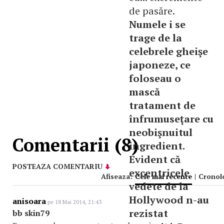
de pasăre.
Numele i se
trage de la
celebrele gheişe
japoneze, ce
foloseau o
mască
tratament de
înfrumuseţare cu
neobişnuitul
Comentarii (8)
ingredient.
Evident că
POSTEAZA COMENTARIU
excentricele
Afiseaza:
Cele mai recente
|
Cronol
vedete de la
Hollywood n-au
anisoara
pe 18 Mai 2014, 21:43
rezistat
bb skin79