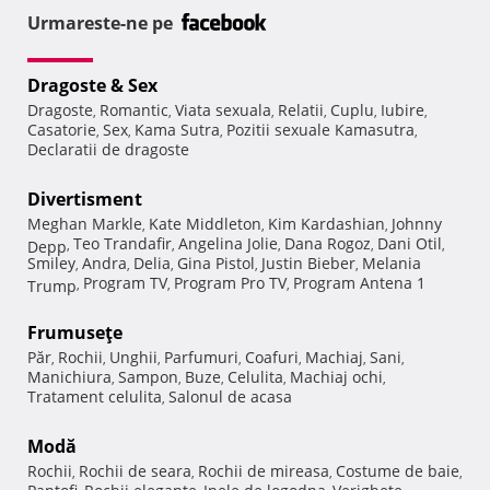
Urmareste-ne pe
Dragoste & Sex
Dragoste
Romantic
Viata sexuala
Relatii
Cuplu
Iubire
,
,
,
,
,
,
Casatorie
Sex
Kama Sutra
Pozitii sexuale Kamasutra
,
,
,
,
Declaratii de dragoste
Divertisment
Meghan Markle
Kate Middleton
Kim Kardashian
Johnny
,
,
,
Teo Trandafir
Angelina Jolie
Dana Rogoz
Dani Otil
Depp
,
,
,
,
,
Smiley
Andra
Delia
Gina Pistol
Justin Bieber
Melania
,
,
,
,
,
Program TV
Program Pro TV
Program Antena 1
Trump
,
,
,
Frumuseţe
Păr
Rochii
Unghii
Parfumuri
Coafuri
Machiaj
Sani
,
,
,
,
,
,
,
Manichiura
Sampon
Buze
Celulita
Machiaj ochi
,
,
,
,
,
Tratament celulita
Salonul de acasa
,
Modă
Rochii
Rochii de seara
Rochii de mireasa
Costume de baie
,
,
,
,