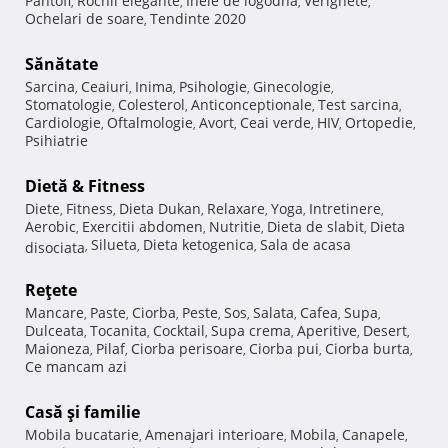
Pantofi
Rochii elegante
Inele de logodna
Verighete
,
,
,
,
Ochelari de soare
Tendinte 2020
,
Sănătate
Sarcina
Ceaiuri
Inima
Psihologie
Ginecologie
,
,
,
,
,
Stomatologie
Colesterol
Anticonceptionale
Test sarcina
,
,
,
,
Cardiologie
Oftalmologie
Avort
Ceai verde
HIV
Ortopedie
,
,
,
,
,
,
Psihiatrie
Dietă & Fitness
Diete
Fitness
Dieta Dukan
Relaxare
Yoga
Intretinere
,
,
,
,
,
,
Aerobic
Exercitii abdomen
Nutritie
Dieta de slabit
Dieta
,
,
,
,
Silueta
Dieta ketogenica
Sala de acasa
disociata
,
,
,
Reţete
Mancare
Paste
Ciorba
Peste
Sos
Salata
Cafea
Supa
,
,
,
,
,
,
,
,
Dulceata
Tocanita
Cocktail
Supa crema
Aperitive
Desert
,
,
,
,
,
,
Maioneza
Pilaf
Ciorba perisoare
Ciorba pui
Ciorba burta
,
,
,
,
,
Ce mancam azi
Casă şi familie
Mobila bucatarie
Amenajari interioare
Mobila
Canapele
,
,
,
,