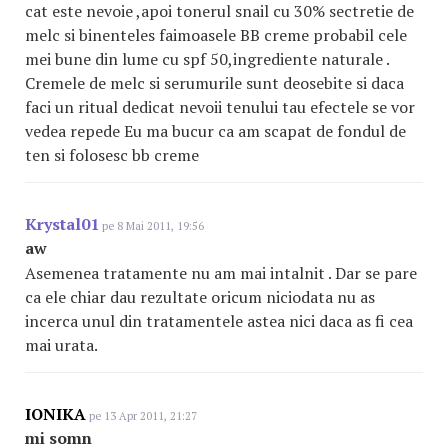
cat este nevoie ,apoi tonerul snail cu 30% sectretie de
melc si binenteles faimoasele BB creme probabil cele
mei bune din lume cu spf 50,ingrediente naturale .
Cremele de melc si serumurile sunt deosebite si daca
faci un ritual dedicat nevoii tenului tau efectele se vor
vedea repede Eu ma bucur ca am scapat de fondul de
ten si folosesc bb creme
Krystal01
pe 8 Mai 2011, 19:56
aw
Asemenea tratamente nu am mai intalnit . Dar se pare
ca ele chiar dau rezultate oricum niciodata nu as
incerca unul din tratamentele astea nici daca as fi cea
mai urata.
IONIKA
pe 13 Apr 2011, 21:27
mi somn