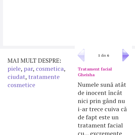
1
din
6
MAI MULT DESPRE:
piele
,
par
,
cosmetica
,
Tratament facial
Gheisha
ciudat
,
tratamente
Numele sună atât
cosmetice
de inocent încât
nici prin gând nu
i-ar trece cuiva că
de fapt este un
tratament facial
cu... excremente