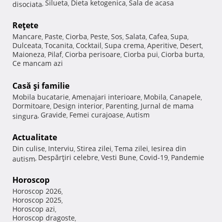
Silueta
Dieta ketogenica
Sala de acasa
disociata
,
,
,
Reţete
Mancare
Paste
Ciorba
Peste
Sos
Salata
Cafea
Supa
,
,
,
,
,
,
,
,
Dulceata
Tocanita
Cocktail
Supa crema
Aperitive
Desert
,
,
,
,
,
,
Maioneza
Pilaf
Ciorba perisoare
Ciorba pui
Ciorba burta
,
,
,
,
,
Ce mancam azi
Casă şi familie
Mobila bucatarie
Amenajari interioare
Mobila
Canapele
,
,
,
,
Dormitoare
Design interior
Parenting
Jurnal de mama
,
,
,
Gravide
Femei curajoase
Autism
singura
,
,
,
Actualitate
Din culise
Interviu
Stirea zilei
Tema zilei
Iesirea din
,
,
,
,
Despărţiri celebre
Vesti Bune
Covid-19
Pandemie
autism
,
,
,
,
Horoscop
Horoscop 2026
,
Horoscop 2025
,
Horoscop azi
,
Horoscop dragoste
,