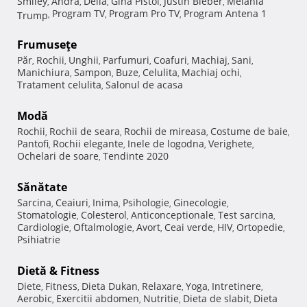
Smiley
Andra
Delia
Gina Pistol
Justin Bieber
Melania
,
,
,
,
,
Program TV
Program Pro TV
Program Antena 1
Trump
,
,
,
Frumuseţe
Păr
Rochii
Unghii
Parfumuri
Coafuri
Machiaj
Sani
,
,
,
,
,
,
,
Manichiura
Sampon
Buze
Celulita
Machiaj ochi
,
,
,
,
,
Tratament celulita
Salonul de acasa
,
Modă
Rochii
Rochii de seara
Rochii de mireasa
Costume de baie
,
,
,
,
Pantofi
Rochii elegante
Inele de logodna
Verighete
,
,
,
,
Ochelari de soare
Tendinte 2020
,
Sănătate
Sarcina
Ceaiuri
Inima
Psihologie
Ginecologie
,
,
,
,
,
Stomatologie
Colesterol
Anticonceptionale
Test sarcina
,
,
,
,
Cardiologie
Oftalmologie
Avort
Ceai verde
HIV
Ortopedie
,
,
,
,
,
,
Psihiatrie
Dietă & Fitness
Diete
Fitness
Dieta Dukan
Relaxare
Yoga
Intretinere
,
,
,
,
,
,
Aerobic
Exercitii abdomen
Nutritie
Dieta de slabit
Dieta
,
,
,
,