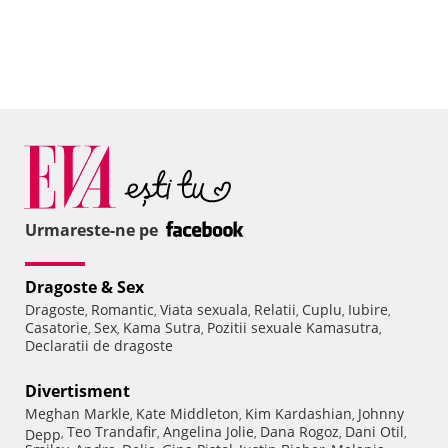
Urmareste-ne pe
Dragoste & Sex
Dragoste
Romantic
Viata sexuala
Relatii
Cuplu
Iubire
,
,
,
,
,
,
Casatorie
Sex
Kama Sutra
Pozitii sexuale Kamasutra
,
,
,
,
Declaratii de dragoste
Divertisment
Meghan Markle
Kate Middleton
Kim Kardashian
Johnny
,
,
,
Teo Trandafir
Angelina Jolie
Dana Rogoz
Dani Otil
Depp
,
,
,
,
,