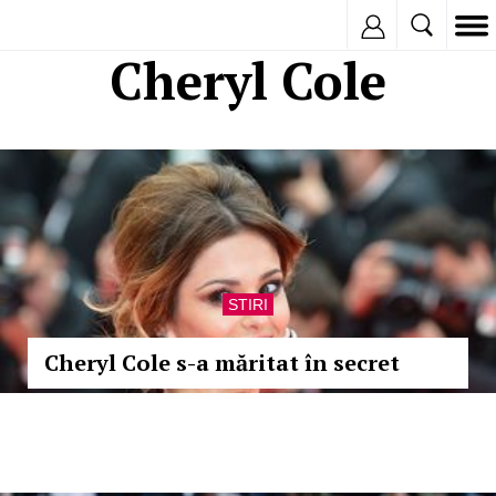
Inregistreaza
Cheryl Cole
STIRI
Cheryl Cole s-a măritat în secret