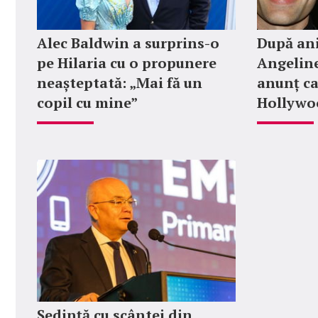
Alec Baldwin a surprins-o
După ani
pe Hilaria cu o propunere
Angeline
neașteptată: „Mai fă un
anunț ca
copil cu mine”
Hollywoo
Ședință cu scântei din