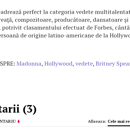
cadrează perfect la categoria vedete multitalentate
ăreaţă, compozitoare, producătoare, dansatoare şi
, potrivit clasamentului efectuat de Forbes, cântă
rsoană de origine latino-americane de la Hollyw
SPRE:
Madonna
,
Hollywood
,
vedete
,
Britney Spea
rii (3)
NTARIU
Afiseaza:
Cele mai r