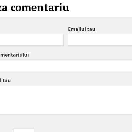
za comentariu
Emailul tau
omentariului
l tau