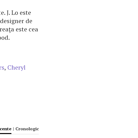
. J. Lo este
 designer de
reaţa este cea
ood.
rs
,
Cheryl
ecente
|
Cronologic