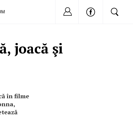
Nu ai cont?
Inregistreaza-
UM
, joacă şi
ă în filme
donna,
etează