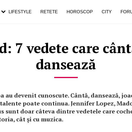
rebui să mergi
și 60 de ani. De ce te trezești mai des
pe măsură ce înaintezi în vârstă
LIFESTYLE
RETETE
HOROSCOP
CITY
FOR
: 7 vedete care cântă
dansează
a au devenit cunoscute. Cântă, dansează, joac
e talente poate continua. Jennifer Lopez, Ma
us sunt doar câteva dintre vedetele care coch
toria, cât şi cu muzica.