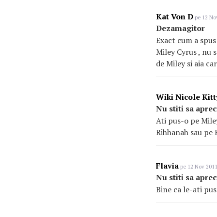
Kat Von D
pe 12 Nov
Dezamagitor
Exact cum a spus 
Miley Cyrus , nu s
de Miley si aia ca
Wiki Nicole Kitt
Nu stiti sa aprec
Ati pus-o pe Miley
Rihhanah sau pe 
Flavia
pe 12 Nov 2011
Nu stiti sa aprec
Bine ca le-ati pu