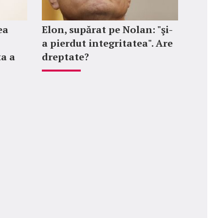
ea
Elon, supărat pe Nolan: "şi-
a pierdut integritatea". Are
ța a
dreptate?