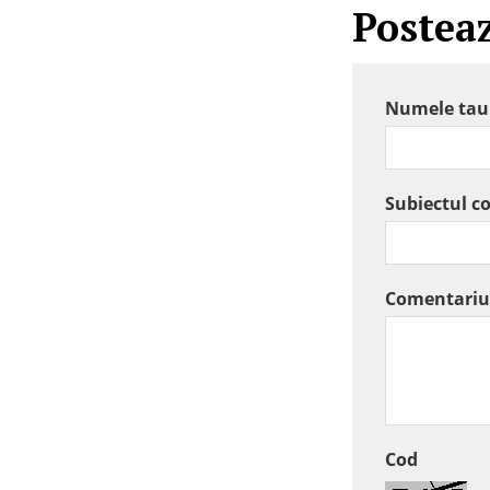
Postea
Numele tau
Subiectul c
Comentariu
Cod