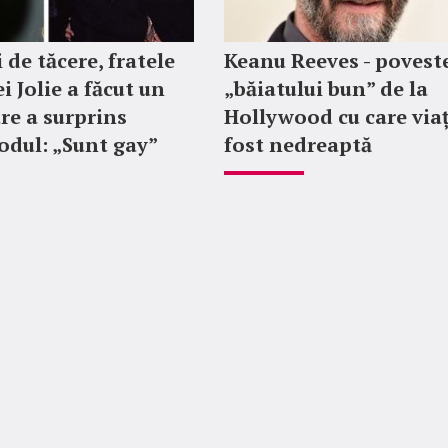
 de tăcere, fratele
Keanu Reeves - povest
i Jolie a făcut un
„băiatului bun” de la
re a surprins
Hollywood cu care via
dul: „Sunt gay”
fost nedreaptă