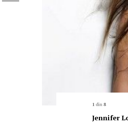
1
din
8
Jennifer L