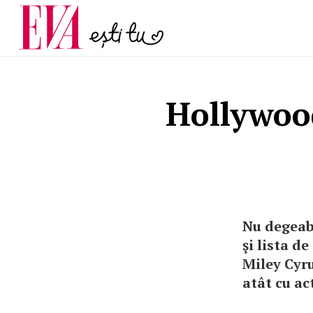
menopauză și când ar t
Carieră
la medic
Actualitate
Hollywood
Nu degeab
şi lista d
Miley Cyr
atât cu ac