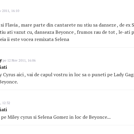
 2011, 16:10
si Flavia , mare parte din cantarete nu stiu sa danseze , de e
tiu ati vazut cu, danseaza Beyonce , frumos rau de tot , le-ati 
reia ii este vocea remixata Selena
y
pe 12 Nov 2011, 16:06
iati
 Cyrus aici , vai de capul vostru in loc sa o puneti pe Lady Gag
Beyonce.
, 12:32
iati
s pe Miley cyrus si Selena Gomez in loc de Beyonce...