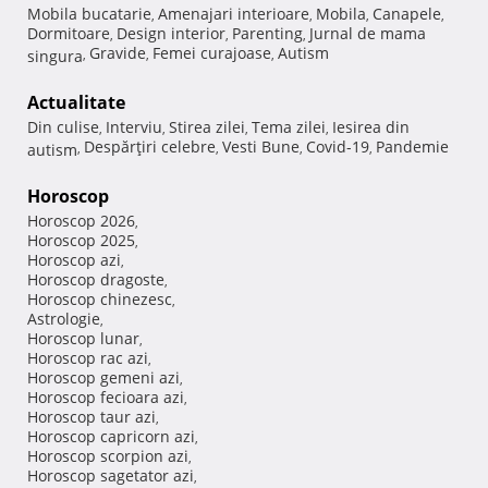
Mobila bucatarie
Amenajari interioare
Mobila
Canapele
,
,
,
,
Dormitoare
Design interior
Parenting
Jurnal de mama
,
,
,
Gravide
Femei curajoase
Autism
singura
,
,
,
Actualitate
Din culise
Interviu
Stirea zilei
Tema zilei
Iesirea din
,
,
,
,
Despărţiri celebre
Vesti Bune
Covid-19
Pandemie
autism
,
,
,
,
Horoscop
Horoscop 2026
,
Horoscop 2025
,
Horoscop azi
,
Horoscop dragoste
,
Horoscop chinezesc
,
Astrologie
,
Horoscop lunar
,
Horoscop rac azi
,
Horoscop gemeni azi
,
Horoscop fecioara azi
,
Horoscop taur azi
,
Horoscop capricorn azi
,
Horoscop scorpion azi
,
Horoscop sagetator azi
,