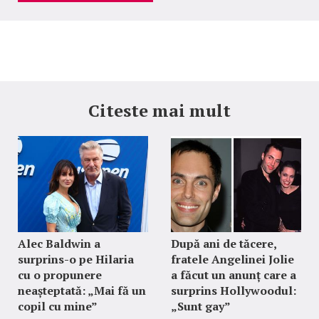
Citeste mai mult
Alec Baldwin a
După ani de tăcere,
surprins-o pe Hilaria
fratele Angelinei Jolie
cu o propunere
a făcut un anunț care a
neașteptată: „Mai fă un
surprins Hollywoodul:
copil cu mine”
„Sunt gay”