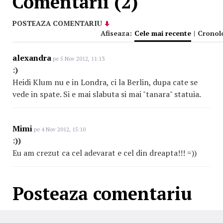
Comentarii (2)
POSTEAZA COMENTARIU
Afiseaza:
Cele mai recente
|
Cronol
alexandra
pe 5 Nov 2012, 11:13
:)
Heidi Klum nu e in Londra, ci la Berlin, dupa cate se
vede in spate. Si e mai slabuta si mai "tanara" statuia.
Mimi
pe 4 Nov 2012, 15:10
:))
Eu am crezut ca cel adevarat e cel din dreapta!!! =))
Posteaza comentariu