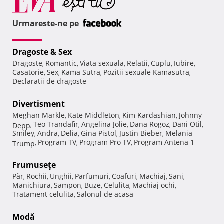
Urmareste-ne pe
Dragoste & Sex
Dragoste
Romantic
Viata sexuala
Relatii
Cuplu
Iubire
,
,
,
,
,
,
Casatorie
Sex
Kama Sutra
Pozitii sexuale Kamasutra
,
,
,
,
Declaratii de dragoste
Divertisment
Meghan Markle
Kate Middleton
Kim Kardashian
Johnny
,
,
,
Teo Trandafir
Angelina Jolie
Dana Rogoz
Dani Otil
Depp
,
,
,
,
,
Smiley
Andra
Delia
Gina Pistol
Justin Bieber
Melania
,
,
,
,
,
Program TV
Program Pro TV
Program Antena 1
Trump
,
,
,
Frumuseţe
Păr
Rochii
Unghii
Parfumuri
Coafuri
Machiaj
Sani
,
,
,
,
,
,
,
Manichiura
Sampon
Buze
Celulita
Machiaj ochi
,
,
,
,
,
Tratament celulita
Salonul de acasa
,
Modă