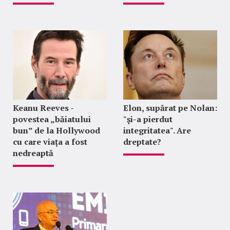
Keanu Reeves -
Elon, supărat pe Nolan:
povestea „băiatului
"şi-a pierdut
bun” de la Hollywood
integritatea". Are
cu care viața a fost
dreptate?
nedreaptă