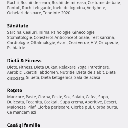
Rochii
Rochii de seara
Rochii de mireasa
Costume de baie
,
,
,
,
Pantofi
Rochii elegante
Inele de logodna
Verighete
,
,
,
,
Ochelari de soare
Tendinte 2020
,
Sănătate
Sarcina
Ceaiuri
Inima
Psihologie
Ginecologie
,
,
,
,
,
Stomatologie
Colesterol
Anticonceptionale
Test sarcina
,
,
,
,
Cardiologie
Oftalmologie
Avort
Ceai verde
HIV
Ortopedie
,
,
,
,
,
,
Psihiatrie
Dietă & Fitness
Diete
Fitness
Dieta Dukan
Relaxare
Yoga
Intretinere
,
,
,
,
,
,
Aerobic
Exercitii abdomen
Nutritie
Dieta de slabit
Dieta
,
,
,
,
Silueta
Dieta ketogenica
Sala de acasa
disociata
,
,
,
Reţete
Mancare
Paste
Ciorba
Peste
Sos
Salata
Cafea
Supa
,
,
,
,
,
,
,
,
Dulceata
Tocanita
Cocktail
Supa crema
Aperitive
Desert
,
,
,
,
,
,
Maioneza
Pilaf
Ciorba perisoare
Ciorba pui
Ciorba burta
,
,
,
,
,
Ce mancam azi
Casă şi familie