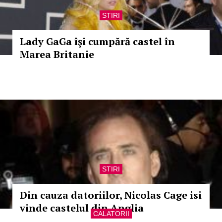
STIRI
Lady GaGa îşi cumpără castel în
Marea Britanie
STIRI
Din cauza datoriilor, Nicolas Cage isi
vinde castelul din Anglia
CALATORII