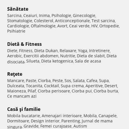
Sănătate
Sarcina
Ceaiuri
Inima
Psihologie
Ginecologie
,
,
,
,
,
Stomatologie
Colesterol
Anticonceptionale
Test sarcina
,
,
,
,
Cardiologie
Oftalmologie
Avort
Ceai verde
HIV
Ortopedie
,
,
,
,
,
,
Psihiatrie
Dietă & Fitness
Diete
Fitness
Dieta Dukan
Relaxare
Yoga
Intretinere
,
,
,
,
,
,
Aerobic
Exercitii abdomen
Nutritie
Dieta de slabit
Dieta
,
,
,
,
Silueta
Dieta ketogenica
Sala de acasa
disociata
,
,
,
Reţete
Mancare
Paste
Ciorba
Peste
Sos
Salata
Cafea
Supa
,
,
,
,
,
,
,
,
Dulceata
Tocanita
Cocktail
Supa crema
Aperitive
Desert
,
,
,
,
,
,
Maioneza
Pilaf
Ciorba perisoare
Ciorba pui
Ciorba burta
,
,
,
,
,
Ce mancam azi
Casă şi familie
Mobila bucatarie
Amenajari interioare
Mobila
Canapele
,
,
,
,
Dormitoare
Design interior
Parenting
Jurnal de mama
,
,
,
Gravide
Femei curajoase
Autism
singura
,
,
,