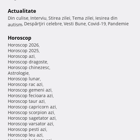
Actualitate
Din culise
Interviu
Stirea zilei
Tema zilei
Iesirea din
,
,
,
,
Despărţiri celebre
Vesti Bune
Covid-19
Pandemie
autism
,
,
,
,
Horoscop
Horoscop 2026
,
Horoscop 2025
,
Horoscop azi
,
Horoscop dragoste
,
Horoscop chinezesc
,
Astrologie
,
Horoscop lunar
,
Horoscop rac azi
,
Horoscop gemeni azi
,
Horoscop fecioara azi
,
Horoscop taur azi
,
Horoscop capricorn azi
,
Horoscop scorpion azi
,
Horoscop sagetator azi
,
Horoscop varsator azi
,
Horoscop pesti azi
,
Horoscop leu azi
,