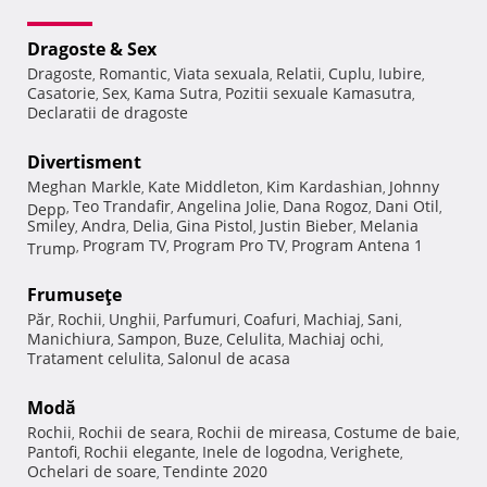
Dragoste & Sex
Dragoste
Romantic
Viata sexuala
Relatii
Cuplu
Iubire
,
,
,
,
,
,
Casatorie
Sex
Kama Sutra
Pozitii sexuale Kamasutra
,
,
,
,
Declaratii de dragoste
Divertisment
Meghan Markle
Kate Middleton
Kim Kardashian
Johnny
,
,
,
Teo Trandafir
Angelina Jolie
Dana Rogoz
Dani Otil
Depp
,
,
,
,
,
Smiley
Andra
Delia
Gina Pistol
Justin Bieber
Melania
,
,
,
,
,
Program TV
Program Pro TV
Program Antena 1
Trump
,
,
,
Frumuseţe
Păr
Rochii
Unghii
Parfumuri
Coafuri
Machiaj
Sani
,
,
,
,
,
,
,
Manichiura
Sampon
Buze
Celulita
Machiaj ochi
,
,
,
,
,
Tratament celulita
Salonul de acasa
,
Modă
Rochii
Rochii de seara
Rochii de mireasa
Costume de baie
,
,
,
,
Pantofi
Rochii elegante
Inele de logodna
Verighete
,
,
,
,
Ochelari de soare
Tendinte 2020
,