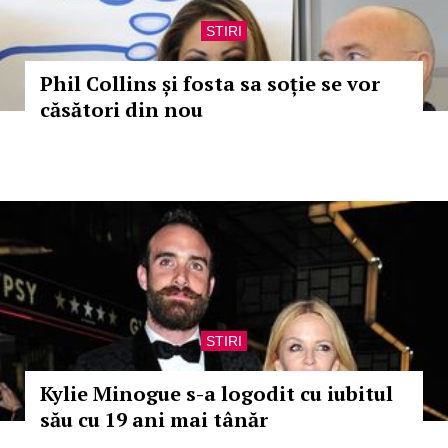
STIRI
Phil Collins și fosta sa soție se vor
căsători din nou
STIRI
Kylie Minogue s-a logodit cu iubitul
său cu 19 ani mai tânăr