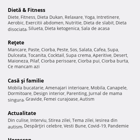
Dietă & Fitness
Diete
Fitness
Dieta Dukan
Relaxare
Yoga
Intretinere
,
,
,
,
,
,
Aerobic
Exercitii abdomen
Nutritie
Dieta de slabit
Dieta
,
,
,
,
Silueta
Dieta ketogenica
Sala de acasa
disociata
,
,
,
Reţete
Mancare
Paste
Ciorba
Peste
Sos
Salata
Cafea
Supa
,
,
,
,
,
,
,
,
Dulceata
Tocanita
Cocktail
Supa crema
Aperitive
Desert
,
,
,
,
,
,
Maioneza
Pilaf
Ciorba perisoare
Ciorba pui
Ciorba burta
,
,
,
,
,
Ce mancam azi
Casă şi familie
Mobila bucatarie
Amenajari interioare
Mobila
Canapele
,
,
,
,
Dormitoare
Design interior
Parenting
Jurnal de mama
,
,
,
Gravide
Femei curajoase
Autism
singura
,
,
,
Actualitate
Din culise
Interviu
Stirea zilei
Tema zilei
Iesirea din
,
,
,
,
Despărţiri celebre
Vesti Bune
Covid-19
Pandemie
autism
,
,
,
,