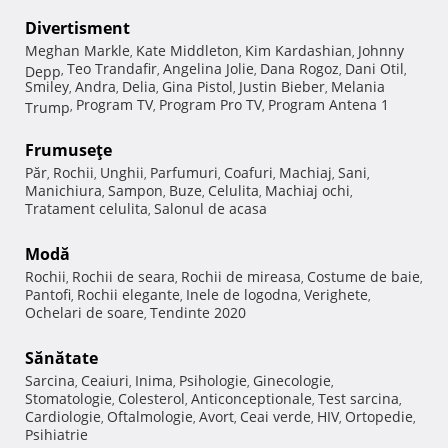
Divertisment
Meghan Markle
Kate Middleton
Kim Kardashian
Johnny
,
,
,
Teo Trandafir
Angelina Jolie
Dana Rogoz
Dani Otil
Depp
,
,
,
,
,
Smiley
Andra
Delia
Gina Pistol
Justin Bieber
Melania
,
,
,
,
,
Program TV
Program Pro TV
Program Antena 1
Trump
,
,
,
Frumuseţe
Păr
Rochii
Unghii
Parfumuri
Coafuri
Machiaj
Sani
,
,
,
,
,
,
,
Manichiura
Sampon
Buze
Celulita
Machiaj ochi
,
,
,
,
,
Tratament celulita
Salonul de acasa
,
Modă
Rochii
Rochii de seara
Rochii de mireasa
Costume de baie
,
,
,
,
Pantofi
Rochii elegante
Inele de logodna
Verighete
,
,
,
,
Ochelari de soare
Tendinte 2020
,
Sănătate
Sarcina
Ceaiuri
Inima
Psihologie
Ginecologie
,
,
,
,
,
Stomatologie
Colesterol
Anticonceptionale
Test sarcina
,
,
,
,
Cardiologie
Oftalmologie
Avort
Ceai verde
HIV
Ortopedie
,
,
,
,
,
,
Psihiatrie