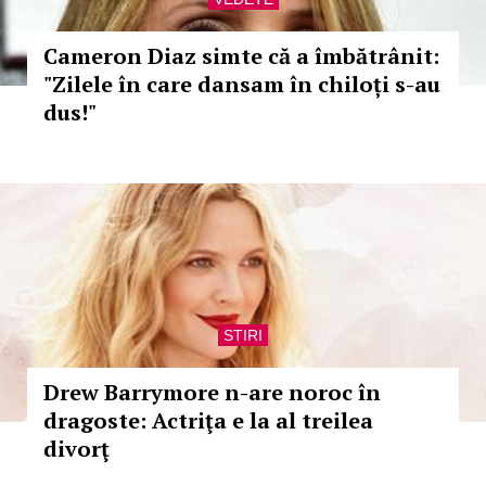
Cameron Diaz simte că a îmbătrânit:
"Zilele în care dansam în chiloți s-au
dus!"
STIRI
Drew Barrymore n-are noroc în
dragoste: Actriţa e la al treilea
divorţ