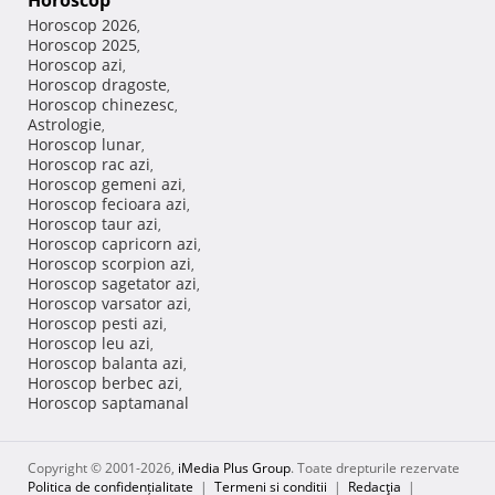
Horoscop
Horoscop 2026
,
Horoscop 2025
,
Horoscop azi
,
Horoscop dragoste
,
Horoscop chinezesc
,
Astrologie
,
Horoscop lunar
,
Horoscop rac azi
,
Horoscop gemeni azi
,
Horoscop fecioara azi
,
Horoscop taur azi
,
Horoscop capricorn azi
,
Horoscop scorpion azi
,
Horoscop sagetator azi
,
Horoscop varsator azi
,
Horoscop pesti azi
,
Horoscop leu azi
,
Horoscop balanta azi
,
Horoscop berbec azi
,
Horoscop saptamanal
Copyright © 2001-2026,
iMedia Plus Group
. Toate drepturile rezervate
Politica de confidențialitate
|
Termeni si conditii
|
Redacţia
|