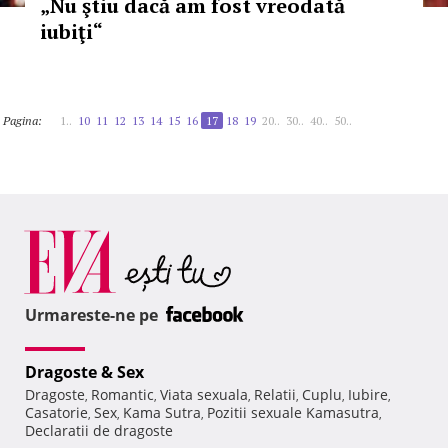
„Nu ştiu dacă am fost vreodată
iubiţi“
Pagina:
1..
10
11
12
13
14
15
16
17
18
19
20..
30..
40..
50..
Urmareste-ne pe
Dragoste & Sex
Dragoste
Romantic
Viata sexuala
Relatii
Cuplu
Iubire
,
,
,
,
,
,
Casatorie
Sex
Kama Sutra
Pozitii sexuale Kamasutra
,
,
,
,
Declaratii de dragoste