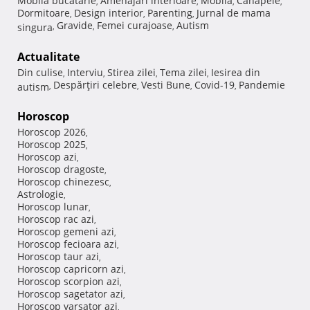
Mobila bucatarie
Amenajari interioare
Mobila
Canapele
,
,
,
,
Dormitoare
Design interior
Parenting
Jurnal de mama
,
,
,
Gravide
Femei curajoase
Autism
singura
,
,
,
Actualitate
Din culise
Interviu
Stirea zilei
Tema zilei
Iesirea din
,
,
,
,
Despărţiri celebre
Vesti Bune
Covid-19
Pandemie
autism
,
,
,
,
Horoscop
Horoscop 2026
,
Horoscop 2025
,
Horoscop azi
,
Horoscop dragoste
,
Horoscop chinezesc
,
Astrologie
,
Horoscop lunar
,
Horoscop rac azi
,
Horoscop gemeni azi
,
Horoscop fecioara azi
,
Horoscop taur azi
,
Horoscop capricorn azi
,
Horoscop scorpion azi
,
Horoscop sagetator azi
,
Horoscop varsator azi
,