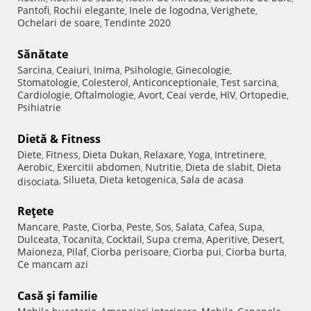
Pantofi
Rochii elegante
Inele de logodna
Verighete
,
,
,
,
Ochelari de soare
Tendinte 2020
,
Sănătate
Sarcina
Ceaiuri
Inima
Psihologie
Ginecologie
,
,
,
,
,
Stomatologie
Colesterol
Anticonceptionale
Test sarcina
,
,
,
,
Cardiologie
Oftalmologie
Avort
Ceai verde
HIV
Ortopedie
,
,
,
,
,
,
Psihiatrie
Dietă & Fitness
Diete
Fitness
Dieta Dukan
Relaxare
Yoga
Intretinere
,
,
,
,
,
,
Aerobic
Exercitii abdomen
Nutritie
Dieta de slabit
Dieta
,
,
,
,
Silueta
Dieta ketogenica
Sala de acasa
disociata
,
,
,
Reţete
Mancare
Paste
Ciorba
Peste
Sos
Salata
Cafea
Supa
,
,
,
,
,
,
,
,
Dulceata
Tocanita
Cocktail
Supa crema
Aperitive
Desert
,
,
,
,
,
,
Maioneza
Pilaf
Ciorba perisoare
Ciorba pui
Ciorba burta
,
,
,
,
,
Ce mancam azi
Casă şi familie