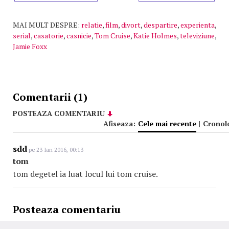
MAI MULT DESPRE:
relatie
,
film
,
divort
,
despartire
,
experienta
,
serial
,
casatorie
,
casnicie
,
Tom Cruise
,
Katie Holmes
,
televiziune
,
Jamie Foxx
Comentarii (1)
POSTEAZA COMENTARIU
Afiseaza:
Cele mai recente
|
Cronol
sdd
pe 23 Ian 2016, 00:13
tom
tom degetel ia luat locul lui tom cruise.
Posteaza comentariu