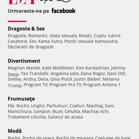
Urmareste-ne pe
Dragoste & Sex
Dragoste
Romantic
Viata sexuala
Relatii
Cuplu
Iubire
,
,
,
,
,
,
Casatorie
Sex
Kama Sutra
Pozitii sexuale Kamasutra
,
,
,
,
Declaratii de dragoste
Divertisment
Meghan Markle
Kate Middleton
Kim Kardashian
Johnny
,
,
,
Teo Trandafir
Angelina Jolie
Dana Rogoz
Dani Otil
Depp
,
,
,
,
,
Smiley
Andra
Delia
Gina Pistol
Justin Bieber
Melania
,
,
,
,
,
Program TV
Program Pro TV
Program Antena 1
Trump
,
,
,
Frumuseţe
Păr
Rochii
Unghii
Parfumuri
Coafuri
Machiaj
Sani
,
,
,
,
,
,
,
Manichiura
Sampon
Buze
Celulita
Machiaj ochi
,
,
,
,
,
Tratament celulita
Salonul de acasa
,
Modă
Rochii
Rochii de seara
Rochii de mireasa
Costume de baie
,
,
,
,