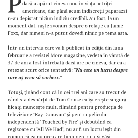
P
dacă a apărut cineva nou în viaţa actriţei
americane, dar până acum indiscreţii paparazzi
n-au depistat niciun indiciu credibil. Au fost, la un
moment dat, nişte zvonuri despre o relaţie cu Jamie
Foxx, dar nimeni n-a putut dovedi nimic pe tema asta.
Într-un interviu care va fi publicat în ediţia din luna
februarie a revistei More magazine, vedeta în vârstă de
37 de ani a fost întrebată dacă are pe cineva, dar ea a
retezat scurt orice tentativă:
"Nu este un lucru despre
care aş vrea să vorbesc."
Totuşi, ţinând cont că în cei trei ani care au trecut de
când s-a despărţit de Tom Cruise ea îşi creşte singură
fiica şi munceşte mult, filmând pentru producţia de
televiziune "Ray Donovan" şi pentru pelicula
independentă "Touched by Fire" şi debutând ca
regizoare cu "All We Had", nu ar fi un lucru ieşit din
comun că ea nu prea are timp pentru a-şi găsi