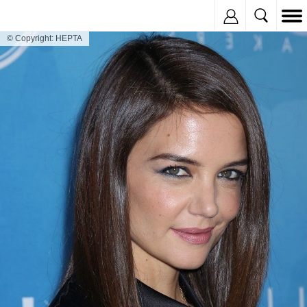
Inregistreaza
© Copyright: HEPTA