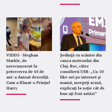
VIDEO - Meghan
Ședință cu scântei din
Markle, de
cauza metroului din
nerecunoscut la
Cluj. Boc, către
petrecerea de 45 de
consilierii USR: „Cu 10
ani: a dansat desculță.
like-uri pe internet și
Cum a filmat-o Prințul
mamă, mergeți acasă,
Harry
explicați la soție cât de
bun ați fost astăzi”