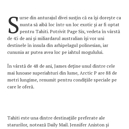
S
urse din anturajul divei susțin că ea își dorește ca
nunta să aibă loc într-un loc exotic și ar fi optat
pentru Tahiti. Potrivit Page Six, vedeta în vârstă
de 45 de ani și miliardarul australian își vor uni
destinele în insula din arhipelagul polinesian, iar
cununia ar putea avea loc pe iahtul mogulului.
În vârstă de 48 de ani, James deține unul dintre cele
mai luxoase superiahturi din lume, Arctic P are 88 de
metri lungime, renumit pentru condițiile speciale pe
care le oferă.
Tahiti este una dintre destinațiile preferate ale
starurilor, notează Daily Mail. Jennifer Aniston și