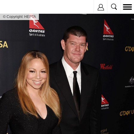
Inregistreaza
© Copyright: HEPTA