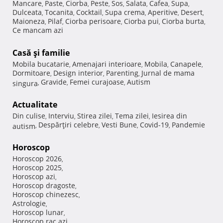
Mancare
Paste
Ciorba
Peste
Sos
Salata
Cafea
Supa
,
,
,
,
,
,
,
,
Dulceata
Tocanita
Cocktail
Supa crema
Aperitive
Desert
,
,
,
,
,
,
Maioneza
Pilaf
Ciorba perisoare
Ciorba pui
Ciorba burta
,
,
,
,
,
Ce mancam azi
Casă şi familie
Mobila bucatarie
Amenajari interioare
Mobila
Canapele
,
,
,
,
Dormitoare
Design interior
Parenting
Jurnal de mama
,
,
,
Gravide
Femei curajoase
Autism
singura
,
,
,
Actualitate
Din culise
Interviu
Stirea zilei
Tema zilei
Iesirea din
,
,
,
,
Despărţiri celebre
Vesti Bune
Covid-19
Pandemie
autism
,
,
,
,
Horoscop
Horoscop 2026
,
Horoscop 2025
,
Horoscop azi
,
Horoscop dragoste
,
Horoscop chinezesc
,
Astrologie
,
Horoscop lunar
,
Horoscop rac azi
,