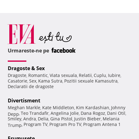
Urmareste-ne pe
Dragoste & Sex
Dragoste
Romantic
Viata sexuala
Relatii
Cuplu
Iubire
,
,
,
,
,
,
Casatorie
Sex
Kama Sutra
Pozitii sexuale Kamasutra
,
,
,
,
Declaratii de dragoste
Divertisment
Meghan Markle
Kate Middleton
Kim Kardashian
Johnny
,
,
,
Teo Trandafir
Angelina Jolie
Dana Rogoz
Dani Otil
Depp
,
,
,
,
,
Smiley
Andra
Delia
Gina Pistol
Justin Bieber
Melania
,
,
,
,
,
Program TV
Program Pro TV
Program Antena 1
Trump
,
,
,
Frumuseţe