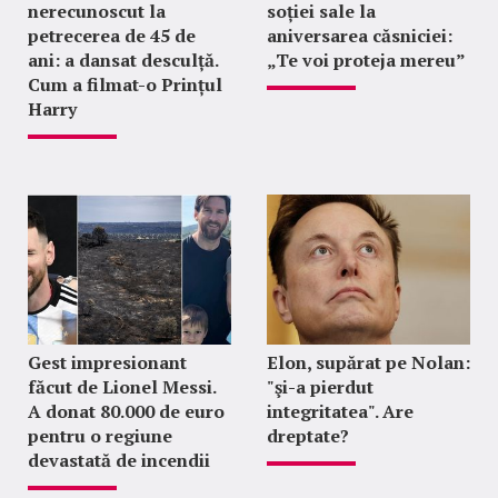
nerecunoscut la
soției sale la
petrecerea de 45 de
aniversarea căsniciei:
ani: a dansat desculță.
„Te voi proteja mereu”
Cum a filmat-o Prințul
Harry
Gest impresionant
Elon, supărat pe Nolan:
făcut de Lionel Messi.
"şi-a pierdut
A donat 80.000 de euro
integritatea". Are
pentru o regiune
dreptate?
devastată de incendii