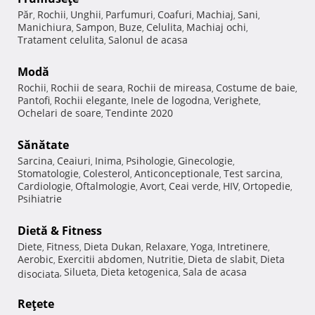
Păr
Rochii
Unghii
Parfumuri
Coafuri
Machiaj
Sani
,
,
,
,
,
,
,
Manichiura
Sampon
Buze
Celulita
Machiaj ochi
,
,
,
,
,
Tratament celulita
Salonul de acasa
,
Modă
Rochii
Rochii de seara
Rochii de mireasa
Costume de baie
,
,
,
,
Pantofi
Rochii elegante
Inele de logodna
Verighete
,
,
,
,
Ochelari de soare
Tendinte 2020
,
Sănătate
Sarcina
Ceaiuri
Inima
Psihologie
Ginecologie
,
,
,
,
,
Stomatologie
Colesterol
Anticonceptionale
Test sarcina
,
,
,
,
Cardiologie
Oftalmologie
Avort
Ceai verde
HIV
Ortopedie
,
,
,
,
,
,
Psihiatrie
Dietă & Fitness
Diete
Fitness
Dieta Dukan
Relaxare
Yoga
Intretinere
,
,
,
,
,
,
Aerobic
Exercitii abdomen
Nutritie
Dieta de slabit
Dieta
,
,
,
,
Silueta
Dieta ketogenica
Sala de acasa
disociata
,
,
,
Reţete