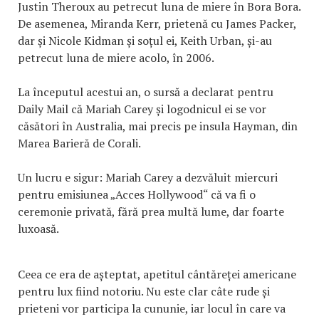
Justin Theroux au petrecut luna de miere în Bora Bora.
De asemenea, Miranda Kerr, prietenă cu James Packer,
dar și Nicole Kidman și soțul ei, Keith Urban, și-au
petrecut luna de miere acolo, în 2006.
La începutul acestui an, o sursă a declarat pentru
Daily Mail că Mariah Carey și logodnicul ei se vor
căsători în Australia, mai precis pe insula Hayman, din
Marea Barieră de Corali.
Un lucru e sigur: Mariah Carey a dezvăluit miercuri
pentru emisiunea „Acces Hollywood“ că va fi o
ceremonie privată, fără prea multă lume, dar foarte
luxoasă.
Ceea ce era de așteptat, apetitul cântăreței americane
pentru lux fiind notoriu. Nu este clar câte rude și
prieteni vor participa la cununie, iar locul în care va